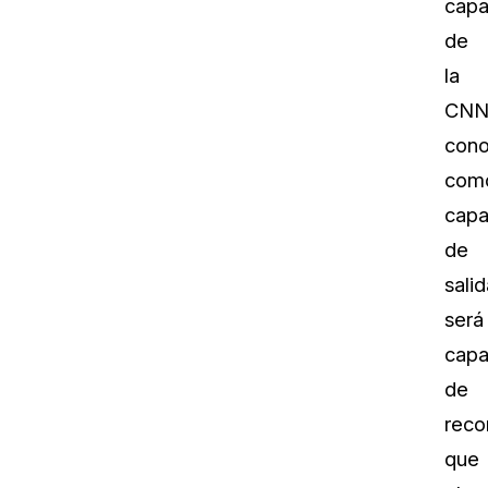
cap
de
la
CNN
cono
com
cap
de
salid
será
cap
de
reco
que