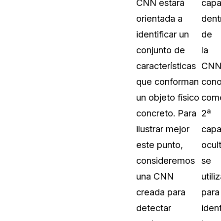
CNN estará
cap
Sobre nosotros
orientada a
dent
Más información sobre CaseGuard
al Por Menor
misión
identificar un
de
conjunto de
la
aciones
Trabaja con nosotros
características
CNN
Únase a nuestro equipo y ayúden
que conforman
cono
construir el futuro de la redacción
un objeto físico
com
concreto. Para
2ª
Contáctanos
ilustrar mejor
cap
Póngase en contacto con nuestro
este punto,
ocult
consideremos
se
una CNN
utili
creada para
para
detectar
ident