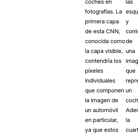
coches en
las
fotografías. La
esqu
primera capa
y
de esta CNN,
cont
conocida como
de
la capa visible,
una
contendría los
ima
píxeles
que
individuales
repr
que componen
un
la imagen de
coch
un automóvil
Ade
en particular,
la
ya que estos
cuar