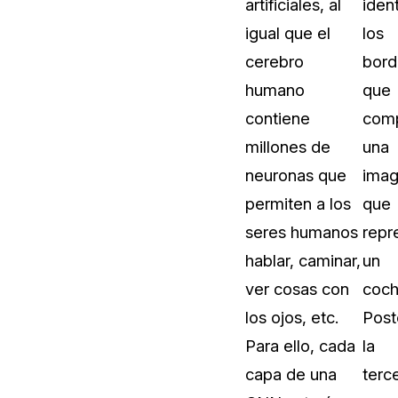
artificiales, al
ident
Vea cómo los clientes usan CaseG
igual que el
los
rídico
sus necesidades de redacción
cerebro
bord
humano
que
 Financieros
Centro de Ayuda
contiene
com
Obtenga respuestas a sus pregunt
CaseGuard
millones de
una
neuronas que
ima
Videoteca
permiten a los
que
 Comunicación y
Vea todo lo que puede hacer con
seres humanos
repr
iento
CaseGuard. Práctica nuevas habili
aprender
hablar, caminar,
un
ver cosas con
coch
e Atención Telefónica
Recomendaciones
los ojos, etc.
Post
Historias sobre cómo nuestros clie
Para ello, cada
la
utilizan CaseGuard studio a diario
 Crisis y Las Líneas
capa de una
terc