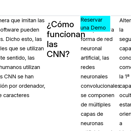
Precios
Recursos
Eventos
APRENDA,
Reservar
era que imitan las
Como
Alte
¿Cómo
CONECTE
una Demo
 software pueden
cualquier otra
la
funcionan
?
Y
. Dicho esto, las
forma de red
seg
CREZCA
las
oliciales
CON
es que se utilizan
neuronal
capa
CNN?
CASEGUARD
te sentido, las
artificial, las
cono
ación
Preguntas Frecuentes
humanos utilizan
redes
com
Explore preguntas frecuentes sobr
las CNN se han
neuronales
la 1ª
CaseGuard
ón Médica
sión por ordenador,
convolucionales
cap
e caracteres
se componen
ocult
Artículos
n
de múltiples
esta
Redacte archivos de video con nu
algoritmo mejorado
capas de
orie
neuronas
a
no
Casos Practicos