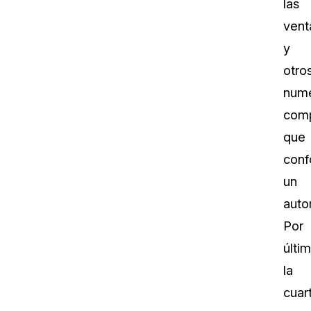
las
venta
y
otro
num
com
que
conf
un
auto
Por
últim
la
cuar