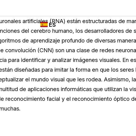
Industrias
FUNCIONES DE
¿QUIÉN
ronales artificiales (RNA) están estructuradas de man
ES
REDACCIÓN,
UTILIZA
funciones del cerebro humano, los desarrolladores de
TRANSCRIPCIÓN
CASEGUARD
English
lgoritmos de aprendizaje profundo de diversas maneras
Y TRADUCCIÓN
Cuerpos P
DE CASEGUARD
e convolución (CNN) son una clase de redes neuronal
Español
STUDIO
a para identificar y analizar imágenes visuales. En es
Transport
Redacción de vídeos
stán diseñadas para imitar la forma en que los seres 
Redacte caras, matrículas, pantallas, blocs
eptualizar el mundo visual que les rodea. Asimismo, 
de notas y más con un solo clic desde una
La Atenci
cantidad ilimitada de videos
titud de aplicaciones informáticas que utilizan la vi
o
e reconocimiento facial y el reconocimiento óptico d
Redacción de documentos
Educació
 muchas.
Redacte información de identificación
personal (PII) de miles de archivos PDF,
Excel, Doc, correo electrónico y PST con un
El Gobier
do
solo clic