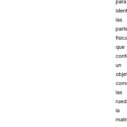
para
ident
las
part
físic
que
conf
un
obje
com
las
rued
la
matr