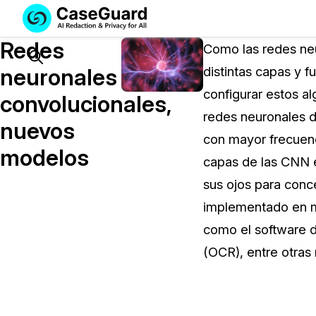
Servicios
Soluciones
Redes
SUSCRÍBASE
Como las redes neu
A
Search
neuronales
distintas capas y 
CASEGUARD
configurar estos a
STUDIO
convolucionales,
O
redes neuronales d
nuevos
SUBCONTRATE
con mayor frecuenci
CON
modelos
capas de las CNN e
NOSOTROS
SUS
sus ojos para conc
REDACCIONES
implementado en mul
Licencia de CaseGuard Studi
como el software d
Selecciona un plan que se adapte a tus
(OCR), entre otras
necesidades
Precios de Redacción a Pedi