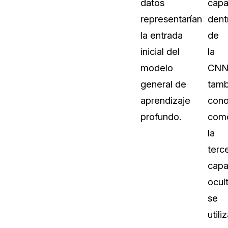
datos
cap
representarían
dent
la entrada
de
inicial del
la
modelo
CNN
general de
tamb
aprendizaje
cono
profundo.
com
la
terc
cap
ocult
se
utili