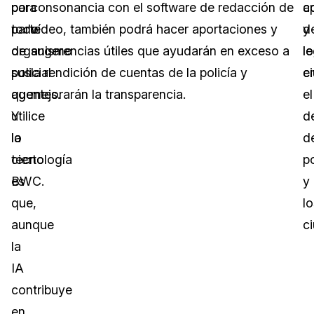
por
para
consonancia con el software de redacción de
c
a
parte
todo
vídeo, también podrá hacer aportaciones y
y
d
de
organismo
sugerencias útiles que ayudarán en exceso a
l
lo
sus
policial
la rendición de cuentas de la policía y
e
c
agentes.
que
mejorarán la transparencia.
el
Y
utilice
d
lo
la
d
cierto
tecnología
po
es
BWC.
y
que,
lo
aunque
c
la
IA
contribuye
en