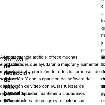
c
a
lo
q
h
j
p
Adoptando
La
La inteligencia artificial ofrece muchas
El
A
U
Software
el
redacción
posibilidades que ayudarán a mejorar y aumentar
s
la
fl
de
mejor
efectiva
la velocidad y precisión de todos los procesos de
d
f
d
redacción
de
software
de
redacción. Y con la aparición del software de
r
d
t
vídeo
de
las
redacción de vídeo con IA, las fuerzas de
d
s
r
basado
redacción
grabaciones
seguridad pueden mantener a ciudadanos
v
p
a
en
de
generadas
inocentes fuera de peligro y respaldar sus
c
e
a