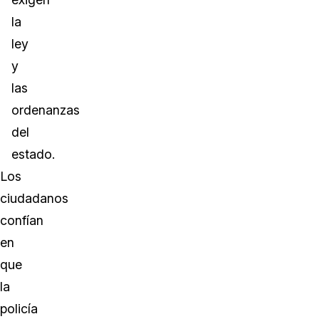
la
ley
y
las
ordenanzas
del
estado.
Los
ciudadanos
confían
en
que
la
policía