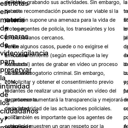
estrictas
de
policía
están grabando sus actividades. Sin embargo,
la
la
en
debate
ha
esta recomendación puede no ser viable si la
t
t
materia
durante
jurado
acción supone una amenaza para la vida de
B
s
de
el
proteger
los agentes de policía, los transeúntes y los
e
lo
cámaras
foro
y
ciudadanos cercanos.
la
pi
de
Police
servir
En algunos casos, puede o no exigirse el
o
d
videovigilancia
Executive
a
consentimiento (según especifique la ley
d
éx
para
Research
los
estatal) antes de grabar en vídeo un proceso
lo
d
preservar
de
ciudadanos
de interrogatorio criminal. Sin embargo,
c
la
la
2014,
con
solicitar y obtener el consentimiento previo
y
o
intimidad
el
toda
antes de realizar una grabación en vídeo del
f
po
de
departamento
su
proceso aumentará la transparencia y mejorará
d
e
los
de
capacidad
la integridad de las actuaciones policiales.
s
c
ciudadanos
policía
y
También es importante que los agentes de
p
c
y
mejorar
comprende
está
policía muestren un gran respeto por la
se
A