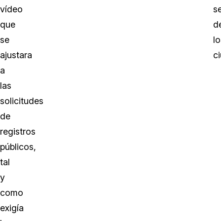
vídeo
s
que
d
se
lo
ajustara
c
a
las
solicitudes
de
registros
públicos,
tal
y
como
exigía