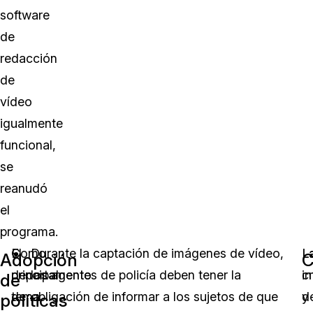
software
de
redacción
de
vídeo
igualmente
funcional,
se
reanudó
el
programa.
Como
El
Durante la captación de imágenes de vídeo,
L
L
Adopción
C
principal
departamento
los agentes de policía deben tener la
i
cr
de
tema
de
obligación de informar a los sujetos de que
d
y
políticas