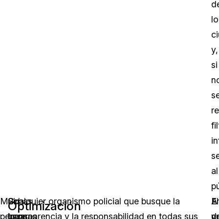
d
lo
c
y,
si
n
s
r
fi
i
s
al
pú
Muchas
Sin
Cualquier organismo policial que busque la
E
El
A
Optimización
personas
lugar
transparencia y la responsabilidad en todas sus
c
d
v