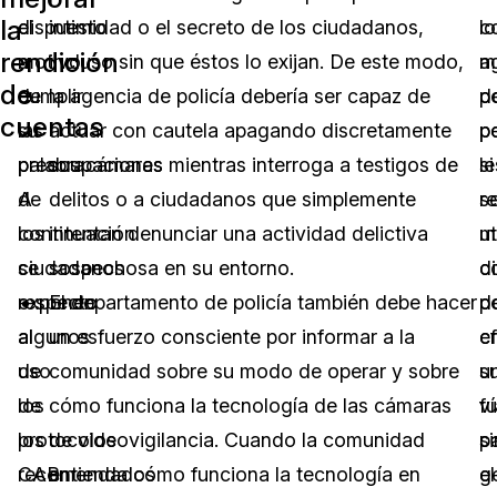
la
el
dispuesto
intimidad o el secreto de los ciudadanos,
c
lo
rendición
motivo
a
incluso sin que éstos lo exijan. De este modo,
m
a
de
de
cumplir
la agencia de policía debería ser capaz de
p
d
cuentas
las
su
actuar con cautela apagando discretamente
p
po
preocupaciones
palabra.
sus cámaras mientras interroga a testigos de
si
le
de
A
delitos o a ciudadanos que simplemente
s
re
los
continuación
intentan denunciar una actividad delictiva
ut
m
ciudadanos
se
sospechosa en su entorno.
c
di
respecto
exponen
El departamento de policía también debe hacer
p
d
al
algunos
un esfuerzo consciente por informar a la
c
e
uso
de
comunidad sobre su modo de operar y sobre
u
s
de
los
cómo funciona la tecnología de las cámaras
ví
f
los
protocolos
de videovigilancia. Cuando la comunidad
p
si
CAB
recomendados
entienda cómo funciona la tecnología en
g
el