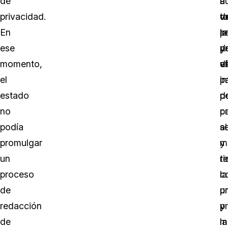
de
n
a
a
privacidad.
d
v
t
En
s
p
lo
ese
d
y
p
momento,
v
ef
d
el
p
i
estado
d
po
no
ca
p
podía
s
al
promulgar
y
m
un
r
t
proceso
c
la
de
u
p
redacción
p
y
de
mi
la