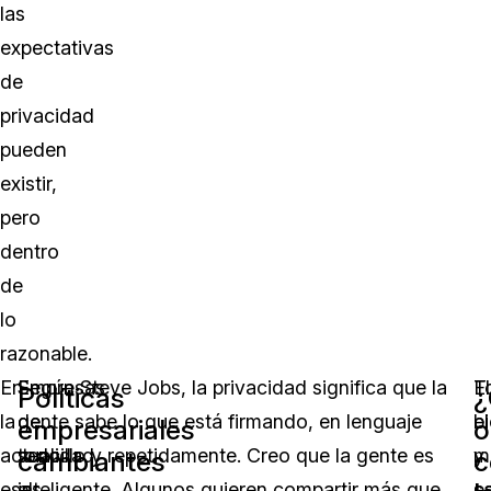
las
expectativas
de
privacidad
pueden
existir,
pero
dentro
de
lo
razonable.
En
Empresas
Según Steve Jobs, la privacidad significa que la
T
El
Políticas
¿
la
de
gente sabe lo que está firmando, en lenguaje
el
b
empresariales
o
actualidad,
todo
sencillo y repetidamente. Creo que la gente es
m
y
cambiantes
c
esas
el
inteligente. Algunos quieren compartir más que
s
es