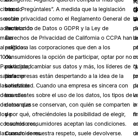
l
d
cifras
mundo
otros. Pregúntales”. A medida que la legislación
q
C
s
se
están
sobre privacidad como el Reglamento General de
u
V
acercan
cambiando
Protección de Datos o GDPR y la Ley de
d
p
más
sus
Derechos de Privacidad de California o CCPA han
la
d
al
políticas
exigido a las corporaciones que den a los
p
o
10%.
de
consumidores la opción de participar, optar por no
c
m
Para
privacidad
participar, cambiar sus datos y más, los líderes de
q
“
satisfacer
para
las empresas están despertando a la idea de la
t
p
las
satisfacer
honestidad. Cuando una empresa es sincera con
p
d
demandas
las
sus clientes sobre el uso de los datos, los tipos de
v
la
de
demandas
datos que se conservan, con quién se comparten
o
i
los
de
y por qué, ofreciéndoles la posibilidad de elegir,
f
m
consumidores,
los
muchos consumidores aceptan las condiciones.
a
e
las
consumidores.
Cuando se muestra respeto, suele devolverse.
d
u