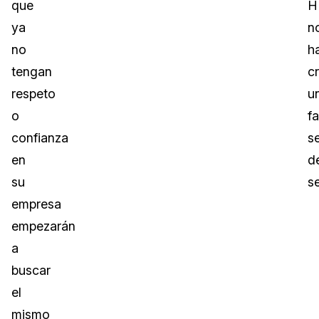
que
H
ya
n
no
h
tengan
c
respeto
u
o
fa
confianza
s
en
d
su
s
empresa
empezarán
a
buscar
el
mismo