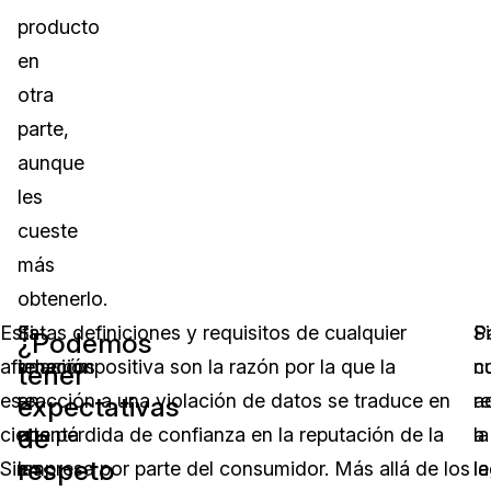
producto
en
otra
parte,
aunque
les
cueste
más
obtenerlo.
Esta
Si
Estas definiciones y requisitos de cualquier
Si
P
¿Podemos
afirmación
tenemos
relación positiva son la razón por la que la
n
c
tener
es
en
reacción a una violación de datos se traduce en
r
a
expectativas
de
cierta.
cuenta
una pérdida de confianza en la reputación de la
a
la
respeto
Sin
las
empresa por parte del consumidor. Más allá de los
la
le