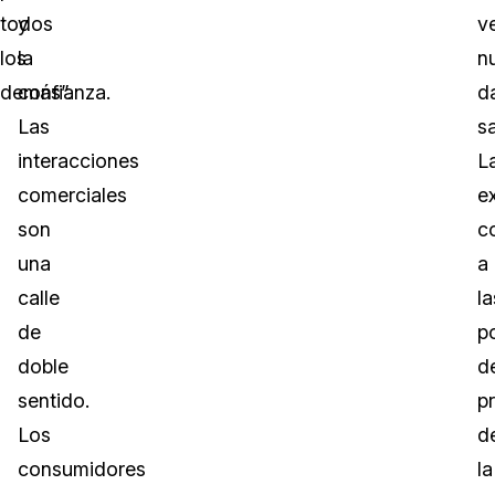
todos
y
v
los
la
n
demás”.
confianza.
d
Las
sa
interacciones
L
comerciales
e
son
c
una
a
calle
la
de
po
doble
d
sentido.
p
Los
d
consumidores
la