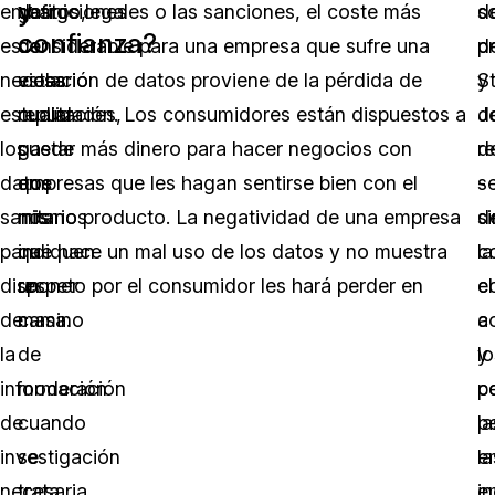
y
embargo,
definiciones
gastos legales o las sanciones, el coste más
d
s
confianza?
es
de
considerable para una empresa que sufre una
d
p
necesario
estas
violación de datos proviene de la pérdida de
S
y
estudiar
cualidades,
reputación. Los consumidores están dispuestos a
J
d
los
puede
gastar más dinero para hacer negocios con
d
r
datos
que
empresas que les hagan sentirse bien con el
s
-
sanitarios
nos
mismo producto. La negatividad de una empresa
s
d
para
indiquen
que hace un mal uso de los datos y no muestra
c
la
disponer
un
respeto por el consumidor les hará perder en
el
c
de
camino
masa.
c
a
la
de
y
lo
información
moderación
pe
c
de
cuando
p
la
investigación
se
la
e
necesaria
trata
e
i