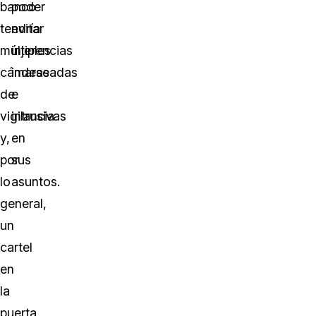
banco
poder
tendría
evitar
múltiples
injerencias
cámaras
indeseadas
de
e
vigilancia
intrusivas
y,
en
por
sus
lo
asuntos.
general,
un
cartel
en
la
puerta