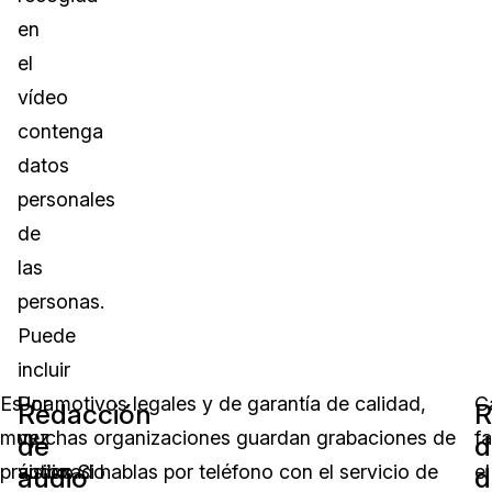
en
el
vídeo
contenga
datos
personales
de
las
personas.
Puede
incluir
Es
Una
Por motivos legales y de garantía de calidad,
C
Redacción
R
muy
vez
muchas organizaciones guardan grabaciones de
fa
de
d
práctico.
visionado
audio. Si hablas por teléfono con el servicio de
el
audio
d