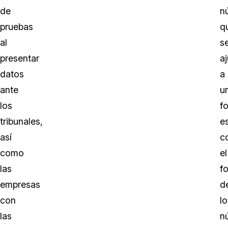
de
n
pruebas
q
al
s
presentar
a
datos
a
ante
u
los
f
tribunales,
e
así
c
como
el
las
f
empresas
d
con
lo
las
n