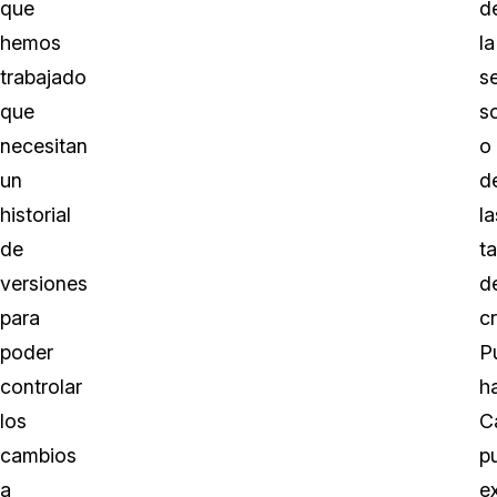
que
d
hemos
la
trabajado
s
que
so
necesitan
o
un
d
historial
la
de
ta
versiones
d
para
c
poder
P
controlar
h
los
C
cambios
p
a
e