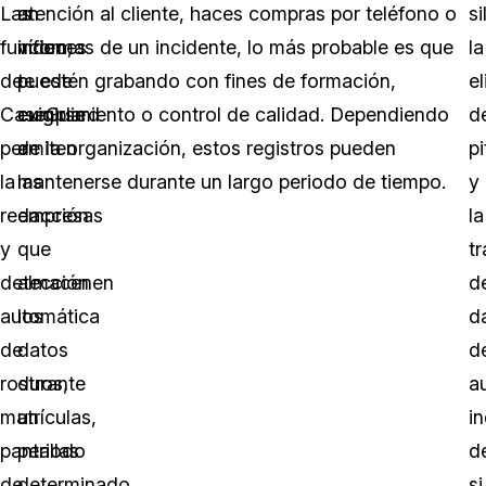
Las
un
atención al cliente, haces compras por teléfono o
s
funciones
vídeo,
informas de un incidente, lo más probable es que
la
de
puede
te estén grabando con fines de formación,
e
CaseGuard
exigirse
cumplimiento o control de calidad. Dependiendo
d
permiten
a
de la organización, estos registros pueden
pi
la
las
mantenerse durante un largo periodo de tiempo.
y
redacción
empresas
la
y
que
t
detección
almacenen
d
automática
los
d
de
datos
d
rostros,
durante
a
matrículas,
un
i
pantallas
periodo
d
de
determinado.
si