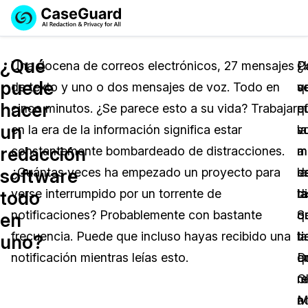
Reservar una
Servicios
Solicitar cotización
¿Qué
Demo
Una docena de correos electrónicos, 27 mensajes
¿
C
P
puede
de texto y uno o dos mensajes de voz. Todo en
q
v
s
Soluciones
Licencia de CaseGuard Studio
hacer
cinco minutos. ¿Se parece esto a su vida? Trabajar
p
q
e
English
Industrias
Precios de Redacción a Pedido
Redacción de vídeos
un
en la era de la información significa estar
s
v
la
Español
redacción
constantemente bombardeado de distracciones.
m
a
m
Precios
Redacción de documentos
Cuerpos Policiales
software
¿Cuántas veces ha empezado un proyecto para
e
la
d
Recursos
Redacción de audio
verse interrumpido por un torrente de
d
t
la
Transportación
todo
notificaciones? Probablemente con bastante
S
q
o
en
Redacción en Bulto
Eventos
La Atención Médica
Preguntas Frecuentes
frecuencia. Puede que incluso hayas recibido una
la
t
t
uno?
notificación mientras leías esto.
D
e
q
Redacción de imágenes
Educación
Artículos
Gl
m
re
Transcripción y Traducción
El Gobierno
Casos Practicos
M
n
a