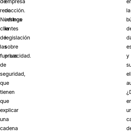
de
empresa
e
redacción.
no
la
Nuestros
infringe
b
clientes
la
d
de
legislación
d
las
sobre
e
fuerzas
privacidad.
y
de
s
seguridad,
e
que
a
tienen
¿
que
e
explicar
u
una
c
cadena
d