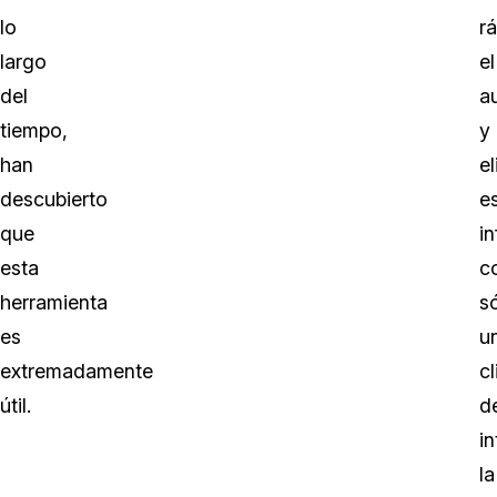
lo
r
largo
el
del
a
tiempo,
y
han
el
descubierto
e
que
i
esta
c
herramienta
s
es
u
extremadamente
cl
útil.
d
in
la