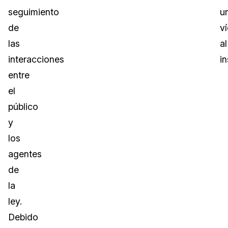
seguimiento
u
de
v
las
al
interacciones
in
entre
el
público
y
los
agentes
de
la
ley.
Debido