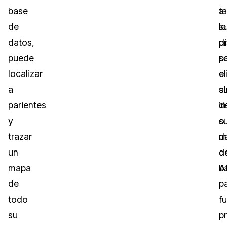
base
a
t
de
s
le
datos,
d
p
puede
p
s
localizar
el
el
a
s
a
parientes
i
d
y
o
s
trazar
d
m
un
d
d
mapa
ba
A
de
p
todo
f
su
p