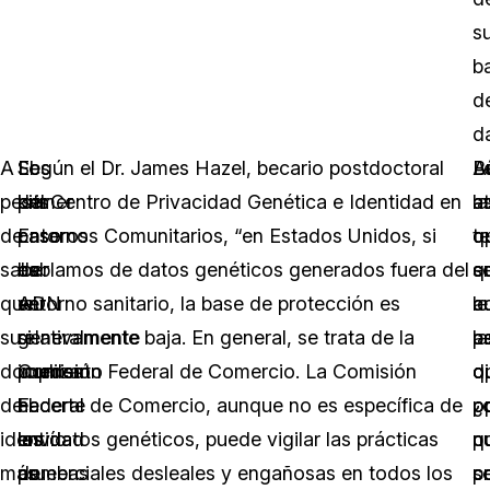
s
b
d
d
A
Los
El
Según el Dr. James Hazel, becario postdoctoral
A
B
L
pesar
kits
primer
del Centro de Privacidad Genética e Identidad en
as
la
a
de
caseros
paso
Entornos Comunitarios, “en Estados Unidos, si
q
o
t
saber
de
es
hablamos de datos genéticos generados fuera del
s
q
e
que
ADN
ver
entorno sanitario, la base de protección es
a
le
c
su
generalmente
si
relativamente baja. En general, se trata de la
as
p
la
documento
implican
puedes
Comisión Federal de Comercio. La Comisión
q
o
di
de
el
hacerte
Federal de Comercio, aunque no es específica de
¿
p
o
identidad
envío
las
los datos genéticos, puede vigilar las prácticas
p
n
q
más
de
pruebas
comerciales desleales y engañosas en todos los
p
s
c