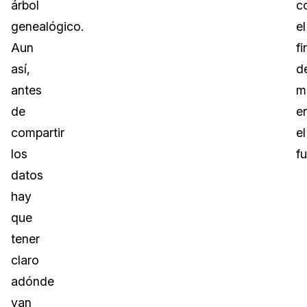
árbol
c
genealógico.
el
Aun
fi
así,
d
antes
m
de
e
compartir
el
los
fu
datos
hay
que
tener
claro
adónde
van