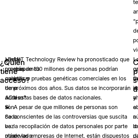
t
a
“
d
p
vi
¿Debe
Las
MIT Technology Review ha pronosticado que
L
L
¿Quién
preocuparnos
pruebas
más de 100 millones de personas podrían
c
g
tiene
p
quién
caseras
utilizar pruebas genéticas comerciales en los
d
f
acceso?
s
d
tiene
de
próximos dos años. Sus datos se incorporarán
d
i
acceso?
ADN
a estas bases de datos nacionales.
y
a
Sí.
son
A pesar de que millones de personas son
el
a
Se
cada
conscientes de las controversias que suscita
n
a
ha
vez
la recopilación de datos personales por parte
d
lo
observado
más
de las empresas de Internet, están dispuestos
p
d