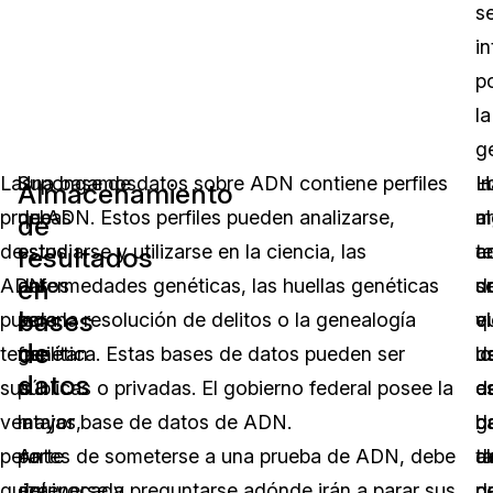
s
i
p
la
g
Las
Supongamos
Una base de datos sobre ADN contiene perfiles
H
L
I
Almacenamiento
pruebas
que
de ADN. Estos perfiles pueden analizarse,
m
cr
a
de
de
estos
estudiarse y utilizarse en la ciencia, las
cr
a
t
resultados
en
ADN
datos
enfermedades genéticas, las huellas genéticas
s
d
u
bases
pueden
se
para la resolución de delitos o la genealogía
el
q
v
de
tener
facilitan
genética. Estas bases de datos pueden ser
u
lo
d
datos
sus
a
públicas o privadas. El gobierno federal posee la
d
d
e
ventajas,
la
mayor base de datos de ADN.
b
g
d
pero
parte
Antes de someterse a una prueba de ADN, debe
d
a
t
quizá
equivocada,
detenerse y preguntarse adónde irán a parar sus
d
q
p