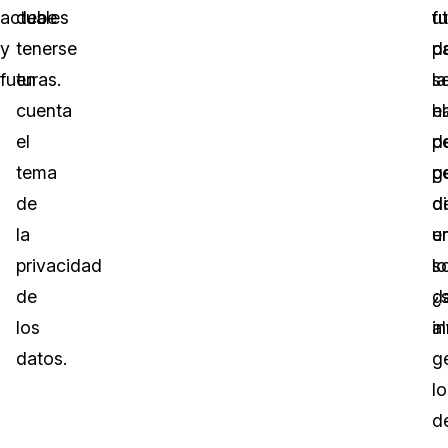
actuales
debe
ut
f
y
tenerse
p
d
futuras.
en
la
s
cuenta
e
h
el
d
pe
tema
pe
g
de
d
d
la
e
u
privacidad
lo
s
de
d
¿
los
a
i
datos.
g
lo
d