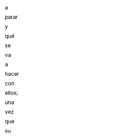
a
parar
y
qué
se
va
a
hacer
con
ellos;
una
vez
que
su