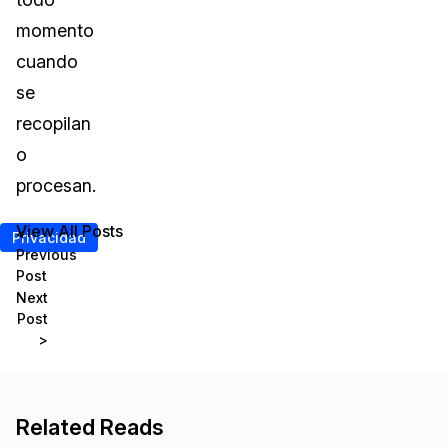
momento
cuando
se
recopilan
o
procesan.
View All Posts
<
Privacidad
Previous
Post
Next
Post
>
Related Reads