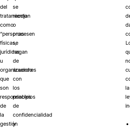
del
se
c
tratamiento
recojan
d
como
o
d
“personas
procesen
c
físicas,
se
L
jurídicas
hagan
q
u
de
n
organizaciones
acuerdo
c
que
con
c
son
los
la
responsables
principios
le
de
de
in
la
confidencialidad
gestión
y