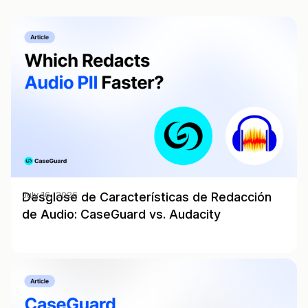
Desglose de Características de Redacción
July 16, 2026
de Audio: CaseGuard vs. Audacity