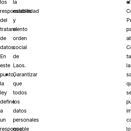
los
la
el
responsables
estabilidad
C
del
y
P
tratamiento
el
p
de
orden
ab
datos.
social
C
En
de
ta
este
Laos.
la
punto,
Garantizar
s
la
que
q
ley
todos
s
define
los
p
a
datos
i
un
personales
c
responsable
que
lo