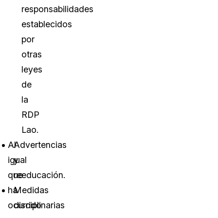
responsabilidades
establecidos
por
otras
leyes
de
la
RDP
Lao.
Al
Advertencias
igual
y
que
reeducación.
ha
Medidas
ocurrido
disciplinarias