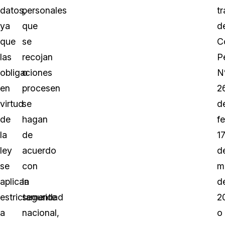
datos,
personales
t
ya
que
d
que
se
C
las
recojan
P
obligaciones
o
N
en
procesen
2
virtud
se
d
de
hagan
f
la
de
1
ley
acuerdo
d
se
con
m
aplican
la
d
estrictamente
seguridad
2
a
nacional,
o