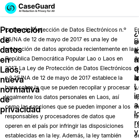
Reservar una
Servicios
Solicitar cotización
Protección
Demo
La Ley de Protección de Datos Electrónicos n.º
E
¿
¿
de
25/NA de 12 de mayo de 2017 es una ley de
c
Soluciones
e
s
Licencia de CaseGuard Studio
datos
protección de datos aprobada recientemente en la
al
English
e
l
Industrias
Precios de Redacción a Pedido
Redacción de vídeos
en
á
r
República Democrática Popular Lao o Laos en
á
Español
d
q
Laos,
2017. La Ley de Protección de Datos Electrónicos
d
Precios
Redacción de documentos
Cuerpos Policiales
a
l
nueva
n.º 25/NA de 12 de mayo de 2017 establece la
a
L
Recursos
Redacción de audio
base sobre la que se pueden recopilar y procesar
y
Transportación
normativa
i
legalmente los datos personales en Laos, así
a
de
Redacción en Bulto
Eventos
a
La Atención Médica
Preguntas Frecuentes
como las sanciones que se pueden imponer a los
d
privacidad
l
responsables y procesadores de datos que
la
Redacción de imágenes
Educación
Artículos
r
operen en el país por infringir las disposiciones
L
y
Transcripción y Traducción
El Gobierno
Casos Practicos
establecidas en la ley. Además, la ley también
d