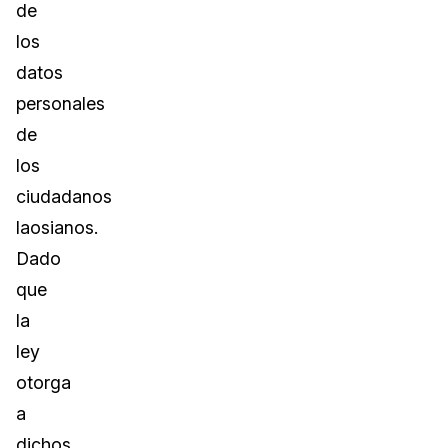
de
los
datos
personales
de
los
ciudadanos
laosianos.
Dado
que
la
ley
otorga
a
dichos