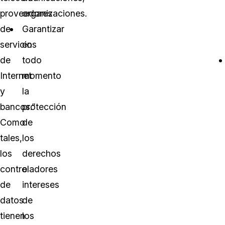
proveedores
organizaciones.
de
Garantizar
servicios
en
de
todo
Internet
momento
y
la
bancos.”
protección
Como
de
tales,
los
los
derechos
controladores
e
de
intereses
datos
de
tienen
los