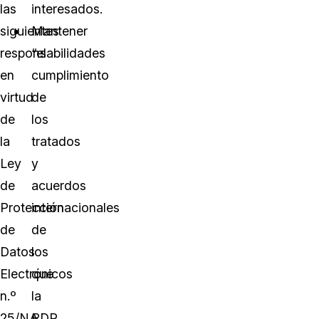
las
interesados.
siguientes
Mantener
responsabilidades
“el
en
cumplimiento
virtud
de
de
los
la
tratados
Ley
y
de
acuerdos
Protección
internacionales
de
de
Datos
los
Electrónicos
que
n.º
la
25/NA
RDP