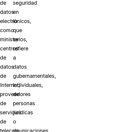
de
seguridad
datos
en
electrónicos,
lo
como
que
ministerios,
se
centros
refiere
de
a
datos
datos
de
gubernamentales,
Internet,
individuales,
proveedores
de
de
personas
servicios
jurídicas
de
o
telecomunicaciones,
de