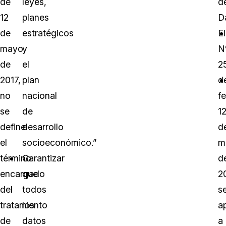
de
leyes,
d
12
planes
D
de
estratégicos
E
mayo
y
N
de
el
2
2017,
plan
d
no
nacional
f
se
de
1
define
desarrollo
d
el
socioeconómico.”
m
término
Garantizar
d
encargado
que
2
del
todos
s
tratamiento
los
ap
de
datos
a