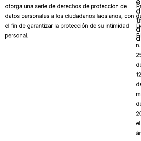
e
otorga una serie de derechos de protección de
P
d
Sector Jurídico
Centro de Ayuda
datos personales a los ciudadanos laosianos, con
d
t
el fin de garantizar la protección de su intimidad
D
Servicios Financieros
Videoteca
d
personal.
E
d
Casinos
Recomendaciones
n.
2
Medios de Comunicación y
Sobre nosotros
Entretenimiento
d
1
Trabaja con nosotros
Centros de Atención Telefónica
d
Contáctanos
m
Centros de Crisis y Las Líneas Directas
d
La Venta al Por Menor
2
el
TI y Operaciones
á