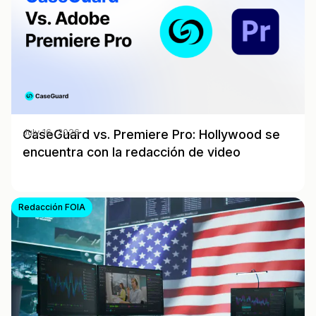
CaseGuard vs. Premiere Pro: Hollywood se
July 16, 2026
encuentra con la redacción de video
Redacción FOIA