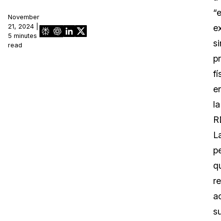
“
November
21, 2024 |
e
5 minutes
si
read
p
fí
e
la
R
L
p
q
re
a
s