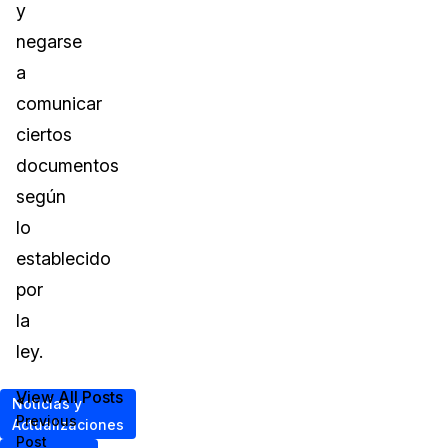
y
negarse
a
comunicar
ciertos
documentos
según
lo
establecido
por
la
ley.
View All Posts
<
Noticias y
Previous
Actualizaciones
Post