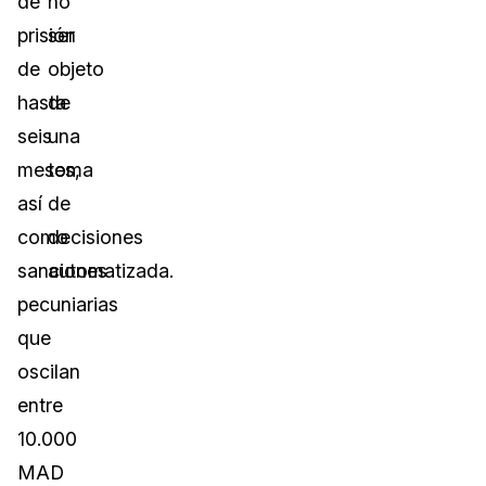
de
no
prisión
ser
de
objeto
hasta
de
seis
una
meses,
toma
así
de
como
decisiones
sanciones
automatizada.
pecuniarias
que
oscilan
entre
10.000
MAD