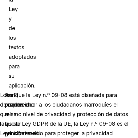
Ley
y
de
los
textos
adoptados
para
su
aplicación.
Los
En
Aunque la Ley n.º 09-08 está diseñada para
El
derechos
cuanto
proporcionar a los ciudadanos marroquíes el
derecho
que
a
mismo nivel de privacidad y protección de datos
a
la
las
que la Ley GDPR de la UE, la Ley n.º 09-08 es el
ser
Ley
sanciones
principal medio para proteger la privacidad
informado.