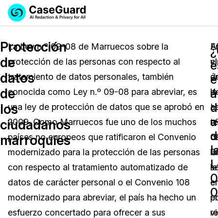
Reservar una
Servicios
Solicitar cotización
Protección
Demo
La Ley n.º 09-08 de Marruecos sobre la
E
A
¿
de
protección de las personas con respecto al
vi
el
Soluciones
e
Licencia de CaseGuard Studio
datos
tratamiento de datos personales, también
d
á
English
e
Industrias
Precios de Redacción a Pedido
Redacción de vídeos
de
á
conocida como Ley n.º 09-08 para abreviar, es
la
d
Español
d
los
una ley de protección de datos que se aprobó en
L
a
Precios
Redacción de documentos
Cuerpos Policiales
a
ciudadanos
2009. Como Marruecos fue uno de los muchos
n
te
d
Recursos
Redacción de audio
países no europeos que ratificaron el Convenio
0
d
Transportación
marroquíes
l
modernizado para la protección de las personas
0
la
Redacción en Bulto
Eventos
L
La Atención Médica
Preguntas Frecuentes
con respecto al tratamiento automatizado de
s
le
0
datos de carácter personal o el Convenio 108
e
e
Redacción de imágenes
Educación
Artículos
0
modernizado para abreviar, el país ha hecho un
p
e
Transcripción y Traducción
El Gobierno
Casos Practicos
esfuerzo concertado para ofrecer a sus
r
v