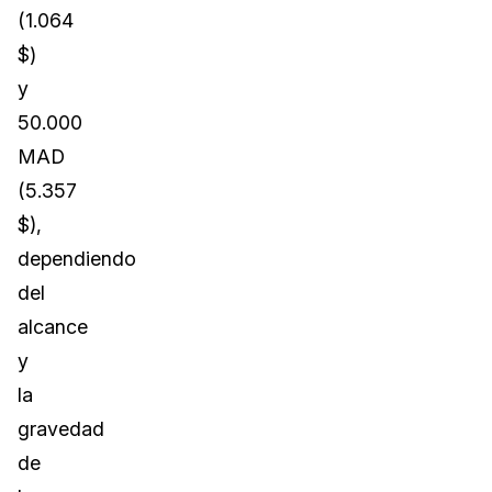
(1.064
$)
y
50.000
MAD
(5.357
$),
dependiendo
del
alcance
y
la
gravedad
de