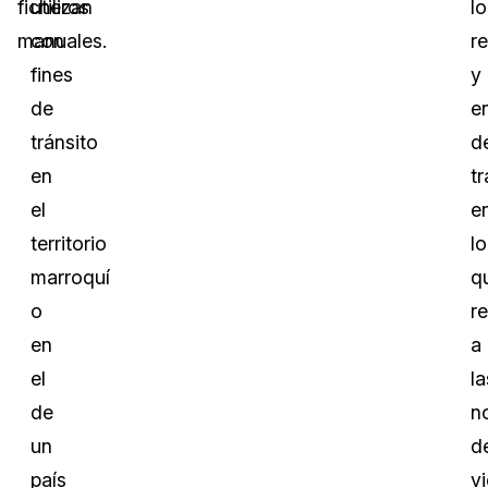
ficheros
utilizan
lo
manuales.
con
r
fines
y
de
e
tránsito
d
en
t
el
e
territorio
lo
marroquí
q
o
r
en
a
el
la
de
n
un
d
país
v