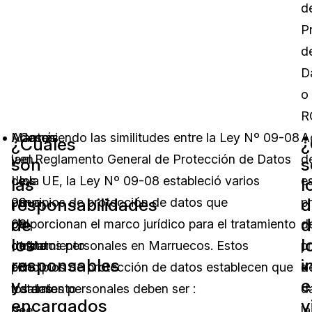
d
P
d
D
o
R
Además,
Manteniendo las similitudes entre la Ley Nº 09-08
Casos
A
¿Cuáles
¿
la
y el Reglamento General de Protección de Datos
en
d
son
s
Ley
de la UE, la Ley Nº 09-08 estableció varios
los
e
las
l
responsabilidades
d
09-
principios de protección de datos que
que
pr
de
d
08
proporcionan el marco jurídico para el tratamiento
el
d
los
l
define
de datos personales en Marruecos. Estos
tratamiento
p
responsables
i
el
principios de protección de datos establecen que
de
d
y
e
tratamiento
los datos personales deben ser :
datos
d
encargados
v
de
se
la