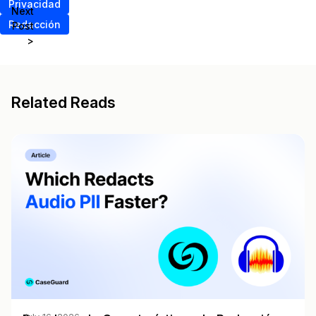
Privacidad
Next
Redacción
Post
>
Related Reads