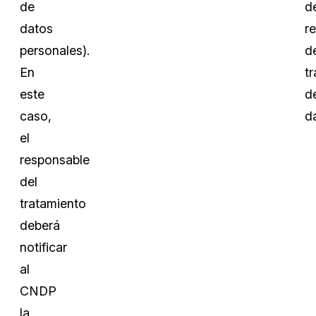
de
d
datos
re
personales).
d
En
t
este
d
caso,
d
el
responsable
del
tratamiento
deberá
notificar
al
CNDP
la