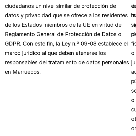
ciudadanos un nivel similar de protección de
d
e
Sector Jurídico
Centro de Ayuda
datos y privacidad que se ofrece a los residentes
t
la
de los Estados miembros de la UE en virtud del
“l
s
Servicios Financieros
Videoteca
Reglamento General de Protección de Datos o
p
c
Casinos
Recomendaciones
GDPR. Con este fin, la Ley n.º 09-08 establece el
fí
marco jurídico al que deben atenerse los
o
Medios de Comunicación y
Sobre nosotros
Entretenimiento
responsables del tratamiento de datos personales
ju
en Marruecos.
a
Trabaja con nosotros
Centros de Atención Telefónica
pú
Contáctanos
se
Centros de Crisis y Las Líneas Directas
o
La Venta al Por Menor
c
o
TI y Operaciones
o