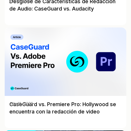
Desglose de Características de Redacción
July 16, 2026
de Audio: CaseGuard vs. Audacity
CaseGuard vs. Premiere Pro: Hollywood se
July 16, 2026
encuentra con la redacción de video