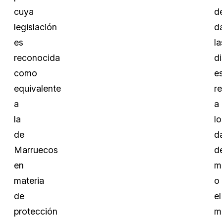
cuya
d
legislación
d
es
la
reconocida
d
como
e
equivalente
re
a
a
la
lo
de
d
Marruecos
d
en
m
materia
o
de
el
protección
m