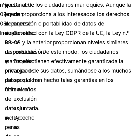
nº.
que
personal de los ciudadanos marroquíes. Aunque la
Derecho
09-
pueden
ley no proporciona a los interesados los derechos
de
08
imponerse
de supresión o portabilidad de datos de
acceso.
incluyen:
a
conformidad con la Ley GDPR de la UE, la Ley n.º
Derecho
los
09-08 y la anterior proporcionan niveles similares
de
responsables
de protección. De este modo, los ciudadanos
rectificación.
y
marroquíes tienen efectivamente garantizada la
Derecho
encargados
privacidad de sus datos, sumándose a los muchos
de
del
países que han hecho tales garantías en los
oposición
tratamiento
últimos años.
o
de
exclusión
datos,
voluntaria.
incluyen
Derecho
penas
a