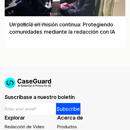
Un policía en misión continua: Protegiendo
September 15, 2025
comunidades mediante la redacción con IA
Suscríbase a nuestro boletín
Email
*
Email
Subscribe
*
Explorar
Acerca de
Email
Redacción de Video
Productos