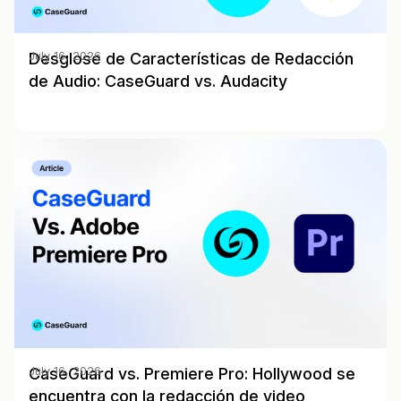
Desglose de Características de Redacción
July 16, 2026
de Audio: CaseGuard vs. Audacity
CaseGuard vs. Premiere Pro: Hollywood se
July 16, 2026
encuentra con la redacción de video