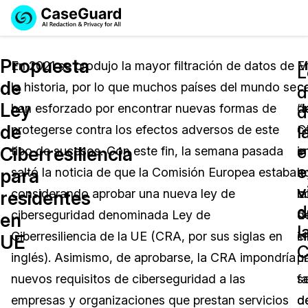
Reservar una
Servicios
Solicitar cotización
Propuesta
Demo
En 2021 se produjo la mayor filtración de datos de
M
E
L
de
la historia, por lo que muchos países del mundo se
c
c
Soluciones
d
Licencia de CaseGuard Studio
Ley
han esforzado por encontrar nuevas formas de
“l
d
English
d
Industrias
Precios de Redacción a Pedido
Redacción de vídeos
de
l
protegerse contra los efectos adversos de este
C
c
Español
e
Ciberresiliencia
tipo de sucesos. Con este fin, la semana pasada
i
e
Precios
Redacción de documentos
Cuerpos Policiales
e
para
saltó la noticia de que la Comisión Europea estaba
n
le
v
Recursos
Redacción de audio
considerando aprobar una nueva ley de
c
la
Transportación
residentes
d
ciberseguridad denominada Ley de
d
C
en
Redacción en Bulto
Eventos
l
La Atención Médica
Preguntas Frecuentes
Ciberresiliencia de la UE (CRA, por sus siglas en
c
i
UE
inglés). Asimismo, de aprobarse, la CRA impondría
p
u
Redacción de imágenes
Educación
Artículos
nuevos requisitos de ciberseguridad a las
fa
se
Transcripción y Traducción
El Gobierno
Casos Practicos
empresas y organizaciones que prestan servicios
d
d