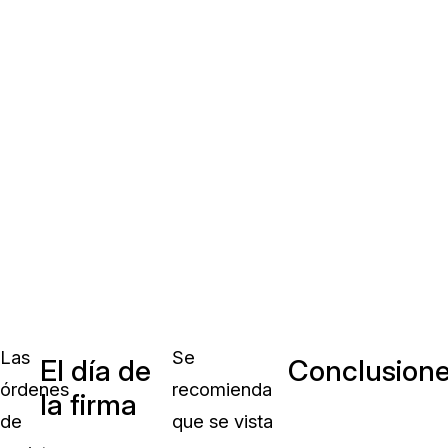
Las
Se
El día de
Conclusion
órdenes
recomienda
la firma
de
que se vista