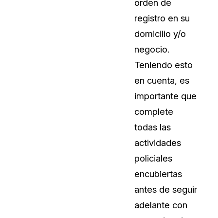
orden de
Sobre nosotros
registro en su
Más información sobre CaseGuard
al Por Menor
misión
domicilio y/o
negocio.
aciones
Trabaja con nosotros
Teniendo esto
Únase a nuestro equipo y ayúden
en cuenta, es
construir el futuro de la redacción
importante que
complete
Contáctanos
todas las
Póngase en contacto con nuestro
actividades
policiales
encubiertas
antes de seguir
adelante con