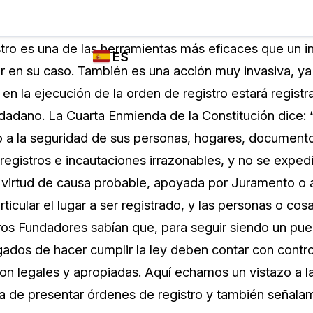
Industrias
FUNCIONES DE
¿QUIÉN
tro es una de las herramientas más eficaces que un 
ES
REDACCIÓN,
UTILIZA
zar en su caso. También es una acción muy invasiva, y
TRANSCRIPCIÓN
CASEGUARD
English
e en la ejecución de la orden de registro estará regist
Y TRADUCCIÓN
Cuerpos P
DE CASEGUARD
dadano. La Cuarta Enmienda de la Constitución dice: “
Español
STUDIO
 a la seguridad de sus personas, hogares, document
Transport
Redacción de vídeos
 registros e incautaciones irrazonables, y no se expe
Redacte caras, matrículas, pantallas, blocs
 virtud de causa probable, apoyada por Juramento o a
de notas y más con un solo clic desde una
La Atenci
cantidad ilimitada de videos
ticular el lugar a ser registrado, y las personas o cos
o
ros Fundadores sabían que, para seguir siendo un puebl
Redacción de documentos
Educació
gados de hacer cumplir la ley deben contar con contr
Redacte información de identificación
on legales y apropiadas. Aquí echamos un vistazo a la
personal (PII) de miles de archivos PDF,
a de presentar órdenes de registro y también señala
Excel, Doc, correo electrónico y PST con un
El Gobier
do
solo clic