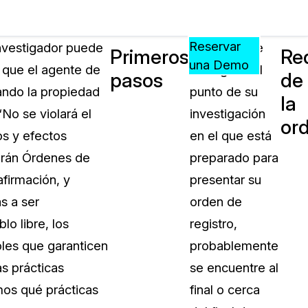
Precios
Recursos
Eventos
APRENDA,
Reservar
investigador puede
Una vez que
Primeros
Re
CONECTE
una Demo
a que el agente de
ha llegado al
pasos
de
?
Y
rando la propiedad
punto de su
CREZCA
la
oliciales
CON
No se violará el
investigación
or
CASEGUARD
os y efectos
en el que está
ación
Preguntas Frecuentes
dirán Órdenes de
preparado para
Explore preguntas frecuentes sobr
firmación, y
presentar su
CaseGuard
ón Médica
as a ser
orden de
o libre, los
registro,
Artículos
n
oles que garanticen
probablemente
Redacte archivos de video con nu
algoritmo mejorado
s prácticas
se encuentre al
mos qué prácticas
final o cerca
no
Casos Practicos