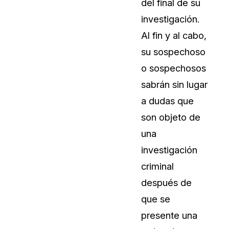
del final de su
Vea cómo los clientes usan CaseG
investigación.
rídico
sus necesidades de redacción
Al fin y al cabo,
su sospechoso
 Financieros
Centro de Ayuda
o sospechosos
Obtenga respuestas a sus pregunt
CaseGuard
sabrán sin lugar
a dudas que
Videoteca
son objeto de
 Comunicación y
Vea todo lo que puede hacer con
una
iento
CaseGuard. Práctica nuevas habili
aprender
investigación
criminal
e Atención Telefónica
Recomendaciones
después de
Historias sobre cómo nuestros clie
que se
utilizan CaseGuard studio a diario
 Crisis y Las Líneas
presente una