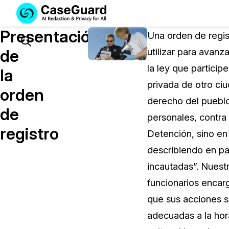
Servicios
Soluciones
Presentación
SUSCRÍBASE
Una orden de regis
A
Search
de
utilizar para avan
CASEGUARD
la ley que particip
STUDIO
la
O
privada de otro ciu
orden
SUBCONTRATE
derecho del pueblo
CON
de
personales, contra
NOSOTROS
registro
SUS
Detención, sino en
REDACCIONES
describiendo en par
Licencia de CaseGuard Studi
incautadas”. Nuest
Selecciona un plan que se adapte a tus
funcionarios encar
necesidades
que sus acciones s
adecuadas a la hor
Precios de Redacción a Pedi