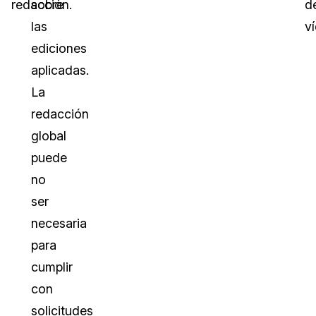
redacción.
sobre
d
las
v
ediciones
aplicadas.
La
redacción
global
puede
no
ser
necesaria
para
cumplir
con
solicitudes