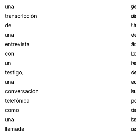
una
s
d
y
transcripción
d
r
v
de
“
U
una
d
v
entrevista
au
fi
con
L
la
un
i
r
testigo,
s
d
una
s
c
conversación
su
la
telefónica
p
c
como
u
d
una
s
lo
llamada
c
r