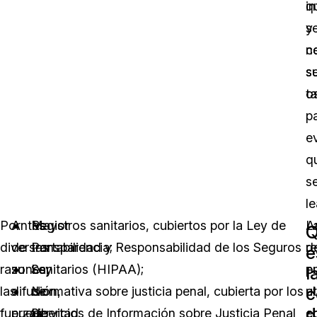
q
i
s
y
c
n
s
s
t
o
p
ev
q
s
le
Por
Antes
Mayor
Registros sanitarios, cubiertos por la Ley de
A
L
Q
diversas
de
transparencia;
Portabilidad y Responsabilidad de los Seguros
d
r
e
razones,
su
Ley
Sanitarios (HIPAA);
e
p
l
c
las
difusión,
de
Normativa sobre justicia penal, cubierta por los
el
ut
d
fuerzas
puede
Libertad
Servicios de Información sobre Justicia Penal
c
e