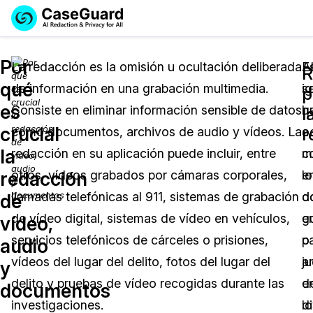
Reservar una
Servicios
Solicitar cotización
Por
Demo
La redacción es la omisión u ocultación deliberada
A
E
R
qué
de información en una grabación multimedia.
ig
s
Soluciones
p
Licencia de CaseGuard Studio
es
Consiste en eliminar información sensible de datos
q
h
English
l
Industrias
Precios de Redacción a Pedido
Redacción de vídeos
crucial
r
como documentos, archivos de audio y vídeos. La
o
a
Español
la
redacción en su aplicación puede incluir, entre
c
m
Precios
Redacción de documentos
Cuerpos Policiales
redacción
otros, vídeos grabados por cámaras corporales,
lo
e
Recursos
Redacción de audio
llamadas telefónicas al 911, sistemas de grabación
d
d
Transportación
de
de vídeo digital, sistemas de vídeo en vehículos,
e
g
vídeo,
Redacción en Bulto
Eventos
La Atención Médica
Preguntas Frecuentes
servicios telefónicos de cárceles o prisiones,
p
o
audio
vídeos del lugar del delito, fotos del lugar del
a
ju
y
Redacción de imágenes
Educación
Artículos
delito y pruebas de vídeo recogidas durante las
d
e
documentos
Transcripción y Traducción
El Gobierno
Casos Practicos
investigaciones.
d
lo