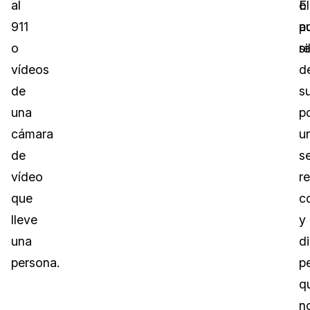
al
o
El
911
p
a
o
si
r
vídeos
d
de
su
una
p
cámara
u
de
s
vídeo
r
que
c
lleve
y
una
di
persona.
p
q
n