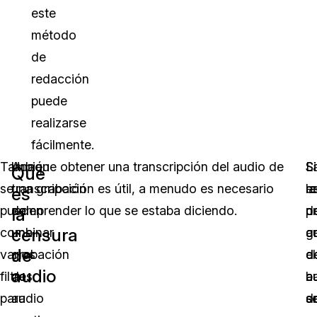
este
método
de
redacción
puede
realizarse
fácilmente.
También
Una
Aunque obtener una transcripción del audio de
Si
L
Si
Qué
se
transcripción
una grabación es útil, a menudo es necesario
la
r
e
es
pueden
de
comprender lo que se estaba diciendo.
p
d
n
la
censura
combinar
una
g
a
c
de
varios
grabación
d
d
el
audio
filtros
de
a
b
a
para
audio
s
e
d