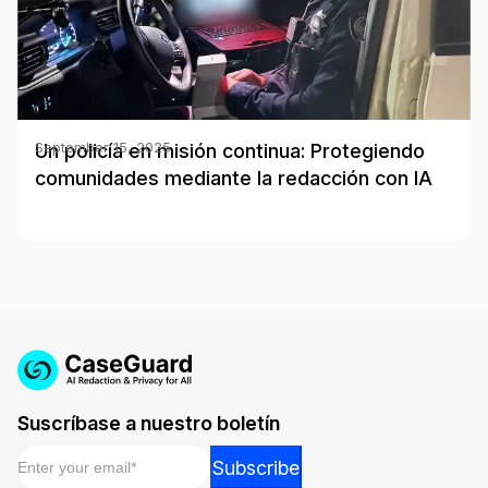
Un policía en misión continua: Protegiendo
September 15, 2025
comunidades mediante la redacción con IA
Suscríbase a nuestro boletín
Email
*
Email
Subscribe
Email