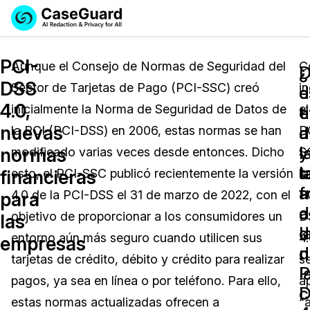
Reservar una
Servicios
Solicitar cotización
PCI-
Demo
Aunque el Consejo de Normas de Seguridad del
C
¿
D
DSS
Sector de Tarjetas de Pago (PCI-SSC) creó
i
Soluciones
e
d
Licencia de CaseGuard Studio
4.0,
inicialmente la Norma de Seguridad de Datos de
el
English
e
t
Industrias
Precios de Redacción a Pedido
Redacción de vídeos
nuevas
a
d
la PCI (PCI-DSS) en 2006, estas normas se han
P
Español
y
l
normas
modificado varias veces desde entonces. Dicho
S
Precios
Redacción de documentos
Cuerpos Policiales
l
t
financieras
esto, el PCI-SSC publicó recientemente la versión
la
a
f
Recursos
Redacción de audio
4.0 de la PCI-DSS el 31 de marzo de 2022, con el
P
Transportación
para
d
a
objetivo de proporcionar a los consumidores un
D
las
Redacción en Bulto
Eventos
l
d
La Atención Médica
Preguntas Frecuentes
entorno aún más seguro cuando utilicen sus
4
empresas
n
d
tarjetas de crédito, débito y crédito para realizar
s
Redacción de imágenes
Educación
Artículos
P
l
pagos, ya sea en línea o por teléfono. Para ello,
ap
c
Transcripción y Traducción
El Gobierno
Casos Practicos
estas normas actualizadas ofrecen a
“