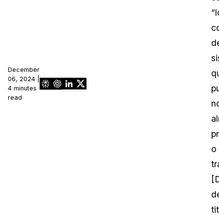
“l
c
d
s
December
q
06, 2024 |
p
4 minutes
read
n
a
p
o
tr
[
d
ti