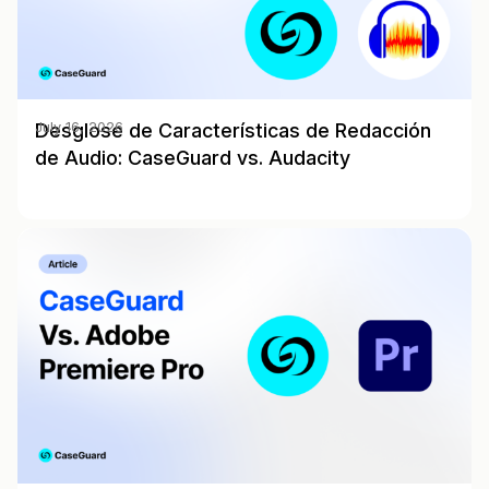
Desglose de Características de Redacción
July 16, 2026
de Audio: CaseGuard vs. Audacity