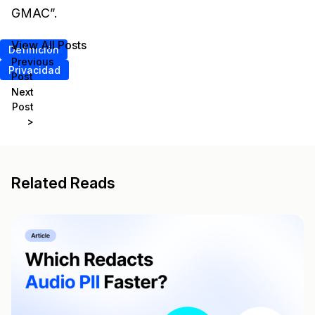
GMAC”.
View All Posts
<
Definición
Previous
Privacidad
Post
Next
Post
>
Related Reads