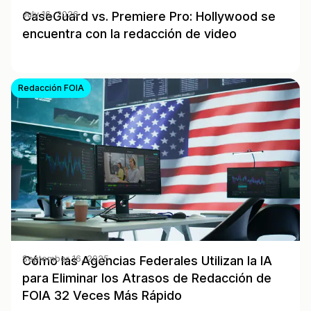
CaseGuard vs. Premiere Pro: Hollywood se
July 16, 2026
encuentra con la redacción de video
Redacción FOIA
Cómo las Agencias Federales Utilizan la IA
September 16, 2025
para Eliminar los Atrasos de Redacción de
FOIA 32 Veces Más Rápido