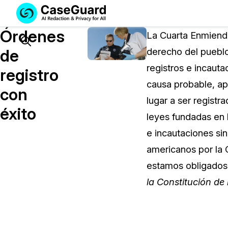
Servicios
Soluciones
Órdenes
SUSCRÍBASE
La Cuarta Enmienda
A
Search
de
derecho del pueblo
CASEGUARD
registros e incauta
STUDIO
registro
O
causa probable, ap
con
SUBCONTRATE
lugar a ser registr
CON
éxito
leyes fundadas en 
NOSOTROS
SUS
e incautaciones si
REDACCIONES
americanos por la C
Licencia de CaseGuard Studi
estamos obligado
Selecciona un plan que se adapte a tus
la Constitución de
necesidades
Precios de Redacción a Pedi