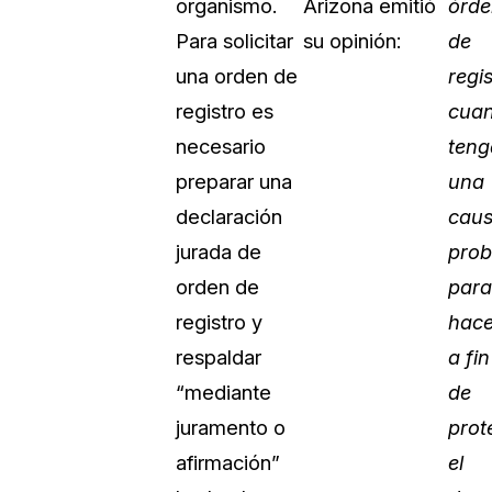
organismo.
Arizona emitió
órde
Sobre nosotros
Para solicitar
su opinión:
de
Más información sobre CaseGuard
al Por Menor
misión
una orden de
regi
registro es
cua
aciones
Trabaja con nosotros
necesario
teng
Únase a nuestro equipo y ayúden
preparar una
una
construir el futuro de la redacción
declaración
cau
jurada de
prob
Contáctanos
orden de
para
Póngase en contacto con nuestro
registro y
hace
respaldar
a fin
“mediante
de
juramento o
prot
afirmación”
el