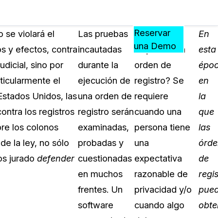
Precios
Recursos
Eventos
APRENDA,
Reservar
 se violará el
Las pruebas
¿Cuándo se
En
CONECTE
una Demo
s y efectos, contra
incautadas
requiere una
esta
?
Y
dicial, sino por
durante la
orden de
époc
CREZCA
oliciales
CON
ticularmente el
ejecución de
registro? Se
en
CASEGUARD
 Estados Unidos, las
una orden de
requiere
la
ación
Preguntas Frecuentes
ontra los registros
registro serán
cuando una
que
Explore preguntas frecuentes sobr
bre los colonos
examinadas,
persona tiene
las
CaseGuard
ón Médica
de la ley, no sólo
probadas y
una
órde
os jurado
defender
cuestionadas
expectativa
de
Artículos
n
en muchos
razonable de
regi
Redacte archivos de video con nu
algoritmo mejorado
frentes. Un
privacidad y/o
pue
software
cuando algo
obte
no
Casos Practicos