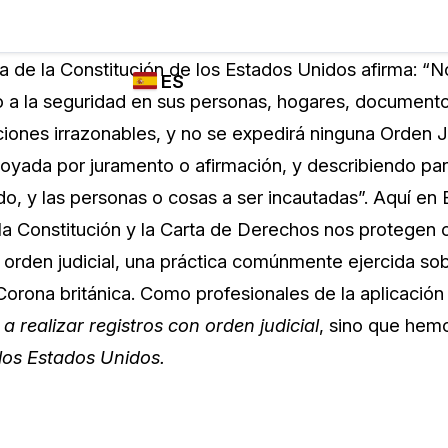
Industrias
FUNCIONES DE
¿QUIÉN
 de la Constitución de los Estados Unidos afirma: “No
ES
REDACCIÓN,
UTILIZA
 a la seguridad en sus personas, hogares, documento
TRANSCRIPCIÓN
CASEGUARD
English
ciones irrazonables, y no se expedirá ninguna Orden Ju
Y TRADUCCIÓN
Cuerpos P
DE CASEGUARD
oyada por juramento o afirmación, y describiendo par
Español
STUDIO
ado, y las personas o cosas a ser incautadas”. Aquí en
Transport
Redacción de vídeos
la Constitución y la Carta de Derechos nos protegen c
Redacte caras, matrículas, pantallas, blocs
n orden judicial, una práctica comúnmente ejercida so
de notas y más con un solo clic desde una
La Atenci
cantidad ilimitada de videos
orona británica. Como profesionales de la aplicación 
o
s
a realizar registros con orden judicial
, sino que hem
Redacción de documentos
Educació
 los Estados Unidos.
Redacte información de identificación
personal (PII) de miles de archivos PDF,
Excel, Doc, correo electrónico y PST con un
El Gobier
do
solo clic