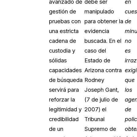
avanzado de
debe ser
en
Vea cómo los clientes usan CaseG
gestión de
manipulado
cues
rídico
sus necesidades de redacción
pruebas con
para obtener la
de
una estricta
evidencia
minu
 Financieros
Centro de Ayuda
cadena de
buscada. En el
no
Obtenga respuestas a sus pregunt
CaseGuard
custodia y
caso del
es
sólidas
Estado de
irra
Videoteca
capacidades
Arizona contra
exigi
 Comunicación y
Vea todo lo que puede hacer con
de búsqueda
Rodney
que
iento
CaseGuard. Práctica nuevas habili
aprender
servirá para
Joseph Gant,
los
reforzar la
(7 de julio de
agen
e Atención Telefónica
Recomendaciones
legitimidad y
2007) el
de
Historias sobre cómo nuestros clie
credibilidad
Tribunal
polic
utilizan CaseGuard studio a diario
 Crisis y Las Líneas
de un
Supremo de
obt