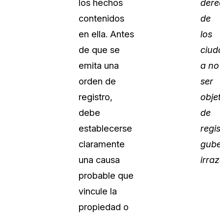
los hechos
dere
contenidos
de
en ella. Antes
los
de que se
ciud
emita una
a no
orden de
ser
registro,
obje
debe
de
establecerse
regi
claramente
gube
una causa
irra
probable que
vincule la
propiedad o