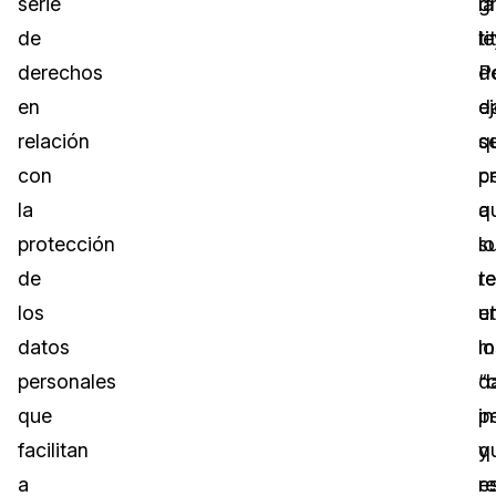
serie
g
la
de
ti
le
derechos
d
P
en
d
e
relación
q
s
con
ce
p
la
q
a
protección
s
lo
de
r
t
los
e
ut
datos
m
lo
personales
“
d
que
i
p
facilitan
y
q
a
e
r