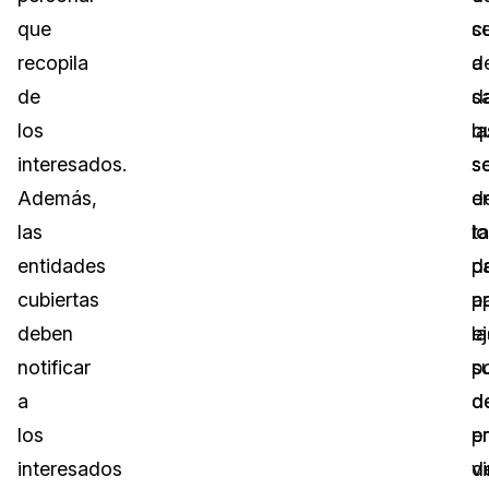
que
s
c
recopila
d
a
de
d
sa
los
q
la
interesados.
s
so
Además,
e
d
las
t
lo
entidades
d
pa
cubiertas
ap
p
deben
la
ej
notificar
po
s
a
d
d
los
p
e
interesados
d
vi