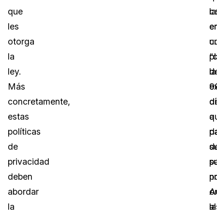
que
ce
la
les
e
e
otorga
u
cu
la
p
“
ley.
d
la
Más
9
e
concretamente,
d
d
estas
a
q
políticas
pa
d
de
d
s
privacidad
s
p
deben
p
n
abordar
A
o
la
la
al