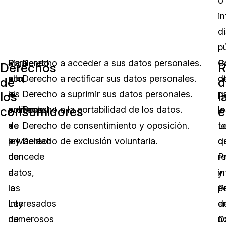
o
i
d
p
Siguiendo
Para
Derecho a acceder a sus datos personales.
C
P
Derechos
R
con
ello,
Derecho a rectificar sus datos personales.
d
o
de
d
las
el
Derecho a suprimir sus datos personales.
q
pa
los
l
consumidores
e
políticas
proyecto
Derecho a la portabilidad de los datos.
la
lo
de
de
Derecho de consentimiento y oposición.
L
t
privacidad
ley
Derecho de exclusión voluntaria.
d
q
de
concede
P
r
datos,
a
y
i
la
los
P
p
Ley
interesados
d
e
de
numerosos
D
n