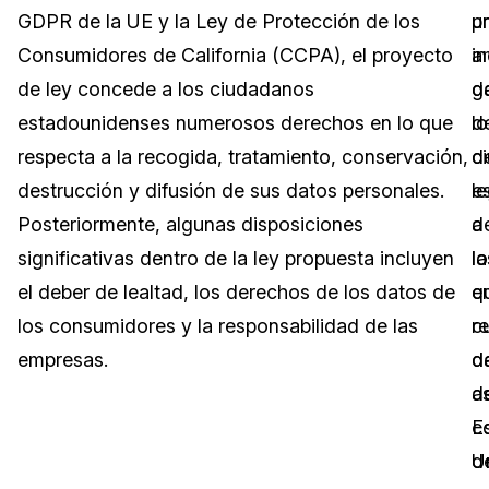
GDPR de la UE y la Ley de Protección de los
u
p
Sector Jurídico
Centro de Ayuda
Consumidores de California (CCPA), el proyecto
a
in
de ley concede a los ciudadanos
g
d
Servicios Financieros
Videoteca
estadounidenses numerosos derechos en lo que
d
lo
Casinos
Recomendaciones
respecta a la recogida, tratamiento, conservación,
d
c
destrucción y difusión de sus datos personales.
l
e
Medios de Comunicación y
Sobre nosotros
Entretenimiento
Posteriormente, algunas disposiciones
a
d
significativas dentro de la ley propuesta incluyen
la
lo
Trabaja con nosotros
Centros de Atención Telefónica
el deber de lealtad, los derechos de los datos de
e
q
Contáctanos
los consumidores y la responsabilidad de las
c
r
Centros de Crisis y Las Líneas Directas
empresas.
d
d
La Venta al Por Menor
d
as
E
c
TI y Operaciones
U
d