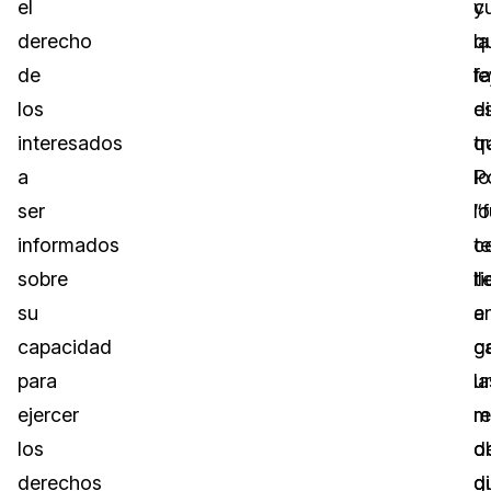
el
y
c
derecho
la
q
de
le
fa
los
e
d
interesados
q
t
a
lo
P
ser
“
lo
informados
c
t
sobre
ll
t
su
a
e
capacidad
c
g
para
u
la
ejercer
re
m
los
d
o
derechos
d
q