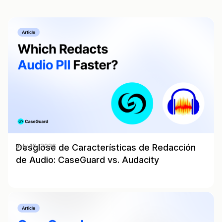
Desglose de Características de Redacción
July 16, 2026
de Audio: CaseGuard vs. Audacity