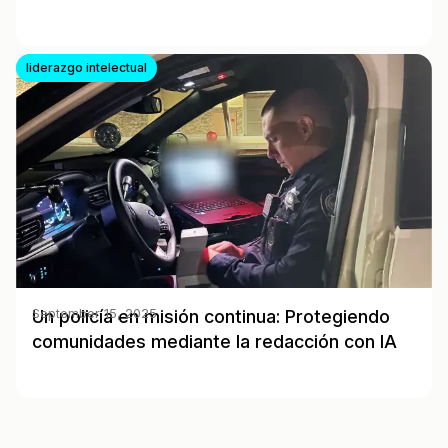
liderazgo intelectual
Un policía en misión continua: Protegiendo
September 15, 2025
comunidades mediante la redacción con IA