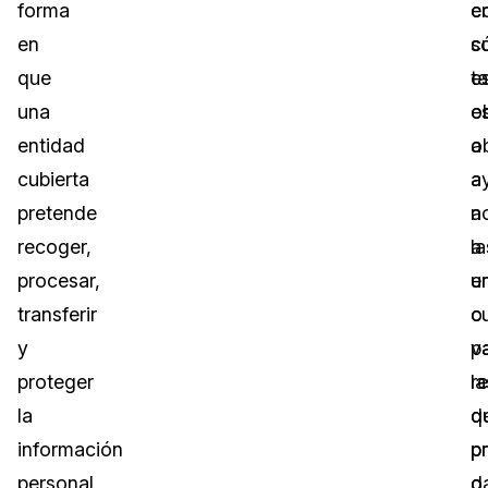
forma
e
c
en
c
s
que
t
e
una
e
o
entidad
o
a
cubierta
a
a
pretende
n
a
recoger,
a
la
procesar,
u
e
transferir
o
c
y
v
p
proteger
r
la
la
d
q
información
p
p
personal
o
d