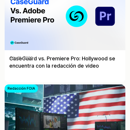
CaseGuard vs. Premiere Pro: Hollywood se
July 16, 2026
encuentra con la redacción de video
Redacción FOIA