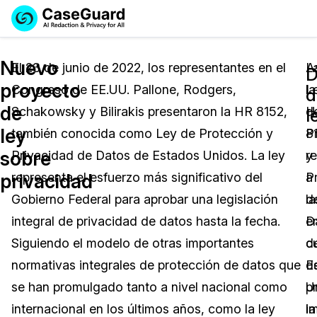
Reservar una
Servicios
Solicitar cotización
Nuevo
Demo
El 23 de junio de 2022, los representantes en el
L
A
D
proyecto
Congreso de EE.UU. Pallone, Rodgers,
L
la
Soluciones
d
Licencia de CaseGuard Studio
de
Schakowsky y Bilirakis presentaron la HR 8152,
d
H
English
l
Industrias
Precios de Redacción a Pedido
Redacción de vídeos
ley
también conocida como Ley de Protección y
P
8
Español
sobre
Privacidad de Datos de Estados Unidos. La ley
y
r
Precios
Redacción de documentos
Cuerpos Policiales
privacidad
representa el esfuerzo más significativo del
P
a
Recursos
Redacción de audio
Gobierno Federal para aprobar una legislación
d
la
Transportación
integral de privacidad de datos hasta la fecha.
D
e
Redacción en Bulto
Eventos
La Atención Médica
Preguntas Frecuentes
Siguiendo el modelo de otras importantes
d
c
normativas integrales de protección de datos que
E
d
Redacción de imágenes
Educación
Artículos
se han promulgado tanto a nivel nacional como
U
p
Transcripción y Traducción
El Gobierno
Casos Practicos
internacional en los últimos años, como la ley
i
la