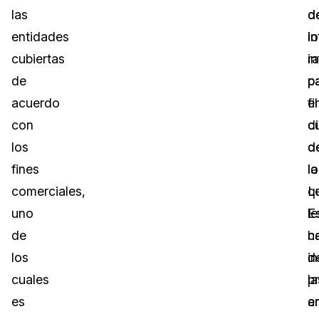
las
d
d
entidades
i
lo
cubiertas
r
i
de
p
p
acuerdo
el
fi
con
c
di
los
d
d
fines
la
lo
comerciales,
Le
q
uno
E
le
de
ce
h
los
d
i
cuales
p
la
es
a
e