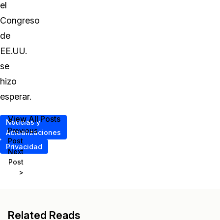
el
Congreso
de
EE.UU.
se
hizo
esperar.
View All Posts
<
Noticias y
Previous
Actualizaciones
Post
Privacidad
Next
Post
>
Related Reads