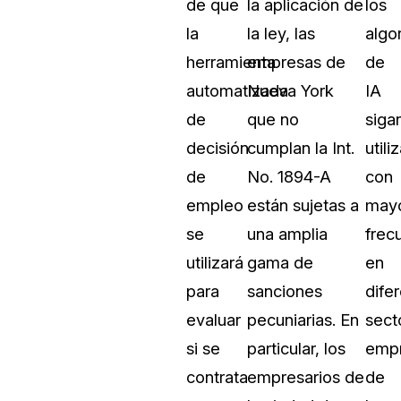
de que
la aplicación de
los
la
la ley, las
algo
herramienta
empresas de
de
automatizada
Nueva York
IA
de
que no
siga
decisión
cumplan la Int.
util
de
No. 1894-A
con
empleo
están sujetas a
may
se
una amplia
frec
utilizará
gama de
en
para
sanciones
dife
evaluar
pecuniarias. En
sect
si se
particular, los
empr
contrata
empresarios de
de