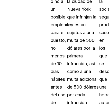
o no a
la ciudad de
la
un
Nueva York
soci
posible
que infrinjan la
segu
empleado
ley están
prod
para el
sujetos a una
caso
puesto,
multa de 500
en
no
dólares por la
los
menos
primera
que
de 10
infracción, así
se
días
como a una
desc
hábiles
multa adicional
que
antes
de 500 dólares
una
del uso
por cada
herr
de
infracción
auto