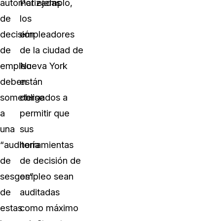
automatizadas
Por ejemplo,
de
los
decisión
empleadores
de
de la ciudad de
empleo
Nueva York
deben
están
someterse
obligados a
a
permitir que
una
sus
“auditoría
herramientas
de
de decisión de
sesgos”
empleo sean
de
auditadas
estas
como máximo