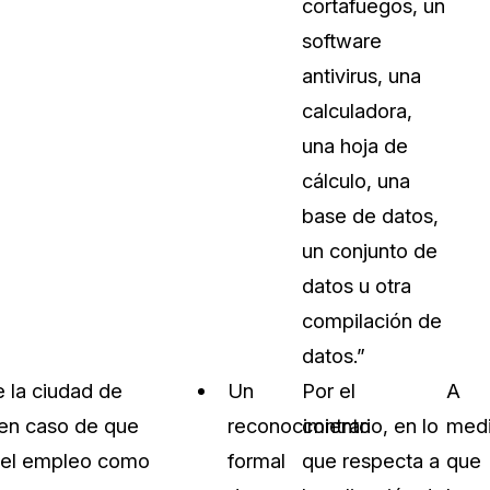
cortafuegos, un
software
antivirus, una
calculadora,
una hoja de
cálculo, una
base de datos,
un conjunto de
datos u otra
compilación de
datos.”
e la ciudad de
Un
Por el
A
 en caso de que
reconocimiento
contrario, en lo
med
e el empleo como
formal
que respecta a
que