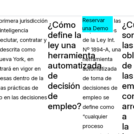
Precios
Recursos
Eventos
APRENDA,
Reservar
rimera jurisdicción
En virtud de las
¿Cómo
¿C
CONECTE
una Demo
inteligencia
disposiciones
define la
so
?
Y
eclutar, contratar y
de la Ley Int.
CREZCA
ley una
las
oliciales
CON
 descrita como
Nº 1894-A, una
herramienta
ob
CASEGUARD
Nueva York, en
herramienta
automatizada
de
ación
Preguntas Frecuentes
rará en vigor en
automatizada
de
las
Explore preguntas frecuentes sobr
esas dentro de la
de toma de
CaseGuard
decisión
em
ón Médica
vas prácticas de
decisiones de
de
co
co en las decisiones
empleo se
Artículos
empleo?
arr
n
define como
Redacte archivos de video con nu
a
algoritmo mejorado
“cualquier
la
proceso
no
Casos Practicos