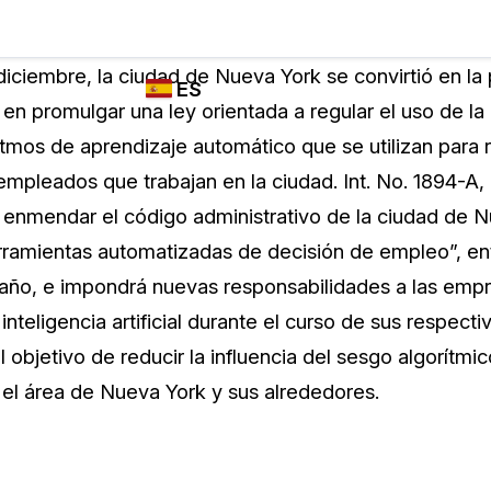
Industrias
FUNCIONES DE
¿QUIÉN
iciembre, la ciudad de Nueva York se convirtió en la p
ES
REDACCIÓN,
UTILIZA
n promulgar una ley orientada a regular el uso de la 
TRANSCRIPCIÓN
CASEGUARD
English
oritmos de aprendizaje automático que se utilizan para r
Y TRADUCCIÓN
Cuerpos P
DE CASEGUARD
empleados que trabajan en la ciudad. Int. No. 1894-A,
Español
STUDIO
a enmendar el código administrativo de la ciudad de 
Transport
Redacción de vídeos
erramientas automatizadas de decisión de empleo”, ent
Redacte caras, matrículas, pantallas, blocs
año, e impondrá nuevas responsabilidades a las empr
de notas y más con un solo clic desde una
La Atenci
cantidad ilimitada de videos
inteligencia artificial durante el curso de sus respecti
o
l objetivo de reducir la influencia del sesgo algorítmi
Redacción de documentos
Educació
 el área de Nueva York y sus alrededores.
Redacte información de identificación
personal (PII) de miles de archivos PDF,
Excel, Doc, correo electrónico y PST con un
El Gobier
do
solo clic