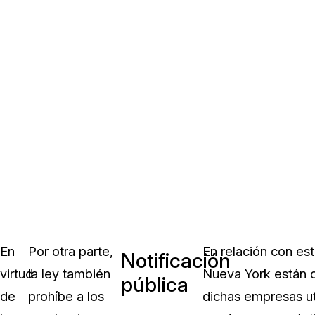
En
Por otra parte,
En relación con est
Notificación
virtud
la ley también
Nueva York están o
pública
de
prohíbe a los
dichas empresas ut