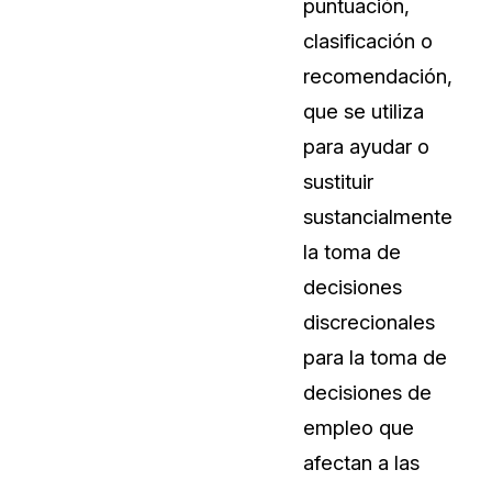
puntuación,
Sobre nosotros
clasificación o
Más información sobre CaseGuard
al Por Menor
misión
recomendación,
que se utiliza
aciones
Trabaja con nosotros
para ayudar o
Únase a nuestro equipo y ayúden
sustituir
construir el futuro de la redacción
sustancialmente
la toma de
Contáctanos
decisiones
Póngase en contacto con nuestro
discrecionales
para la toma de
decisiones de
empleo que
afectan a las