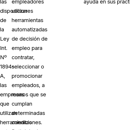
las
empleadores
ayuda en sus prácti
disposiciones
utilizar
de
herramientas
la
automatizadas
Ley
de decisión de
Int.
empleo para
Nº
contratar,
1894-
seleccionar o
A,
promocionar
las
empleados, a
empresas
menos que se
que
cumplan
utilizan
determinadas
herramientas
condiciones.