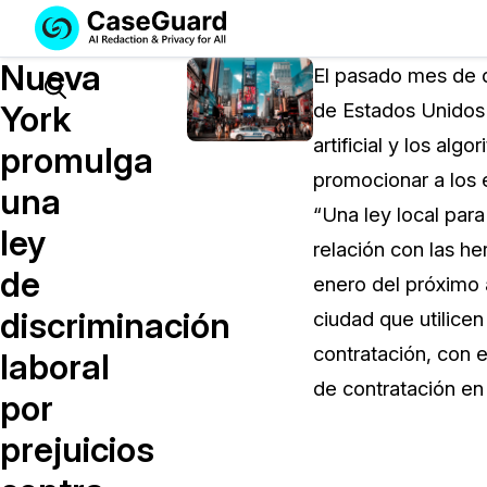
Servicios
Soluciones
Nueva
SUSCRÍBASE
El pasado mes de d
A
Search
York
de Estados Unidos e
CASEGUARD
artificial y los alg
STUDIO
promulga
O
promocionar a los 
una
SUBCONTRATE
“Una ley local par
CON
ley
relación con las h
NOSOTROS
de
SUS
enero del próximo 
REDACCIONES
discriminación
ciudad que utilicen 
Licencia de CaseGuard Studi
contratación, con e
laboral
Selecciona un plan que se adapte a tus
de contratación en
por
necesidades
prejuicios
Precios de Redacción a Pedi