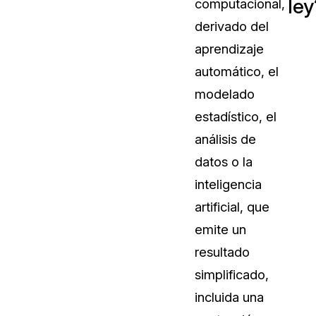
ley
computacional,
Vea cómo los clientes usan CaseG
derivado del
rídico
sus necesidades de redacción
aprendizaje
automático, el
 Financieros
Centro de Ayuda
modelado
Obtenga respuestas a sus pregunt
CaseGuard
estadístico, el
análisis de
Videoteca
datos o la
 Comunicación y
Vea todo lo que puede hacer con
inteligencia
iento
CaseGuard. Práctica nuevas habili
aprender
artificial, que
emite un
e Atención Telefónica
Recomendaciones
resultado
Historias sobre cómo nuestros clie
simplificado,
utilizan CaseGuard studio a diario
 Crisis y Las Líneas
incluida una