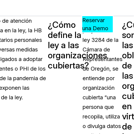
Precios
Recursos
Eventos
APRENDA,
Reservar
b de atención
Según el
¿Cómo
¿C
CONECTE
una Demo
 en la ley, la HB
proyecto de
define la
so
?
Y
tarios personales
ley 3284 de la
CREZCA
ley a las
las
oliciales
CON
iversas medidas
Cámara de
organizaciones
ob
CASEGUARD
ligados a adoptar
Representantes
cubiertas?
de
ación
Preguntas Frecuentes
ientes o PHI de los
de Oregón, se
las
Explore preguntas frecuentes sobr
 de la pandemia de
entiende por
CaseGuard
or
ón Médica
 exponen las
organización
cu
de la ley.
cubierta “una
Artículos
en
n
persona que
Redacte archivos de video con nu
vir
algoritmo mejorado
recopila, utiliza
de
o divulga datos
no
Casos Practicos