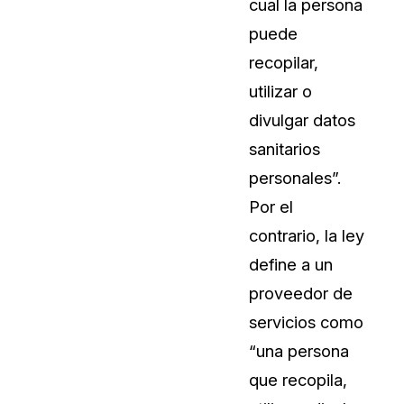
cual la persona
Sobre nosotros
puede
Más información sobre CaseGuard
al Por Menor
misión
recopilar,
utilizar o
aciones
Trabaja con nosotros
divulgar datos
Únase a nuestro equipo y ayúden
sanitarios
construir el futuro de la redacción
personales”.
Por el
Contáctanos
contrario, la ley
Póngase en contacto con nuestro
define a un
proveedor de
servicios como
“una persona
que recopila,