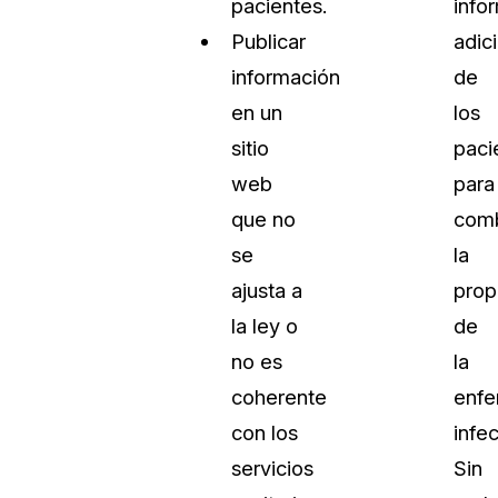
pacientes.
info
Publicar
adic
información
de
en un
los
sitio
paci
web
para
que no
comb
se
la
ajusta a
prop
la ley o
de
no es
la
coherente
enf
con los
infe
servicios
Sin