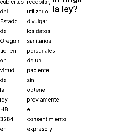
cubiertas
recopilar,
la ley?
del
utilizar o
Estado
divulgar
de
los datos
Oregón
sanitarios
tienen
personales
en
de un
virtud
paciente
de
sin
la
obtener
ley
previamente
HB
el
3284
consentimiento
en
expreso y