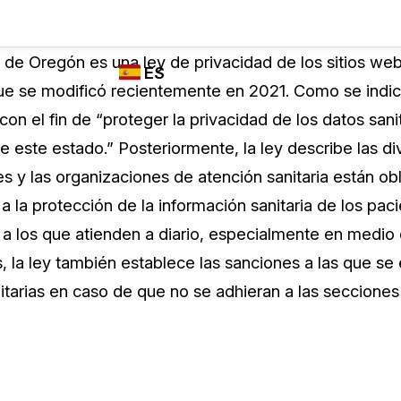
Industrias
FUNCIONES DE
¿QUIÉN
 de Oregón es una ley de privacidad de los sitios we
ES
REDACCIÓN,
UTILIZA
que se modificó recientemente en 2021. Como se indica
TRANSCRIPCIÓN
CASEGUARD
English
n el fin de “proteger la privacidad de los datos sani
Y TRADUCCIÓN
Cuerpos P
DE CASEGUARD
de este estado.” Posteriormente, la ley describe las d
Español
STUDIO
s y las organizaciones de atención sanitaria están ob
Transport
Redacción de vídeos
a la protección de la información sanitaria de los pac
Redacte caras, matrículas, pantallas, blocs
 a los que atienden a diario, especialmente en medio
de notas y más con un solo clic desde una
La Atenci
cantidad ilimitada de videos
la ley también establece las sanciones a las que se
o
tarias en caso de que no se adhieran a las secciones 
Redacción de documentos
Educació
Redacte información de identificación
personal (PII) de miles de archivos PDF,
Excel, Doc, correo electrónico y PST con un
El Gobier
do
solo clic