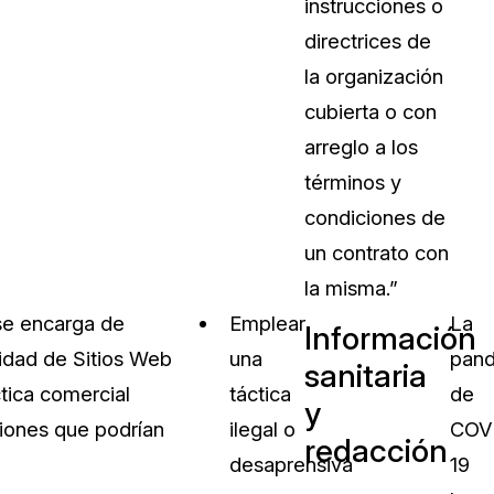
instrucciones o
directrices de
la organización
cubierta o con
arreglo a los
términos y
condiciones de
un contrato con
la misma.”
o se encarga de
Emplear
La
Información
cidad de Sitios Web
una
pan
sanitaria
ctica comercial
táctica
de
y
ciones que podrían
ilegal o
COV
redacción
desaprensiva
19