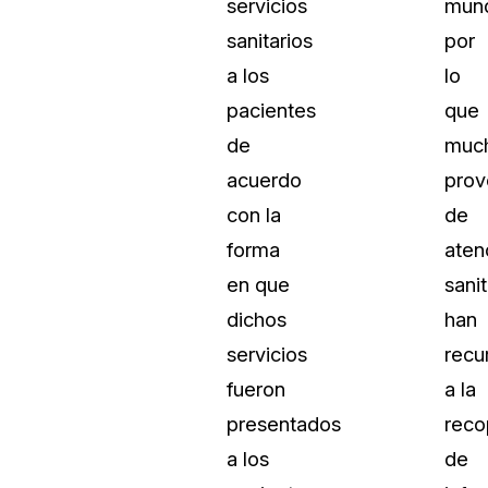
servicios
mun
sanitarios
por
a los
lo
pacientes
que
de
muc
acuerdo
prov
con la
de
forma
aten
en que
sanit
dichos
han
servicios
recu
fueron
a la
presentados
reco
a los
de