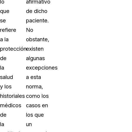
lo
afirmativo
que
de dicho
se
paciente.
refiere
No
a la
obstante,
protección
existen
de
algunas
la
excepciones
salud
a esta
y los
norma,
historiales
como los
médicos
casos en
de
los que
la
un