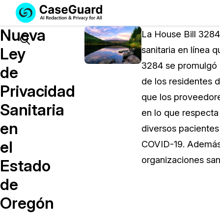
Servicios
Soluciones
Nueva
SUSCRÍBASE
La House Bill 3284
A
Search
Ley
sanitaria en línea 
CASEGUARD
3284 se promulgó co
STUDIO
de
O
de los residentes 
Privacidad
SUBCONTRATE
que los proveedore
CON
Sanitaria
en lo que respecta 
NOSOTROS
en
SUS
diversos pacientes
REDACCIONES
el
COVID-19. Además, 
Licencia de CaseGuard Studi
organizaciones sani
Estado
Selecciona un plan que se adapte a tus
de
necesidades
Oregón
Precios de Redacción a Pedi