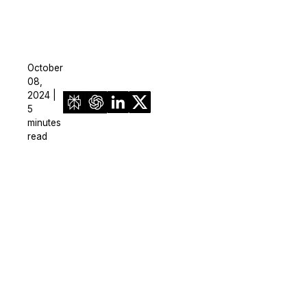
October
08,
2024 |
5
minutes
read