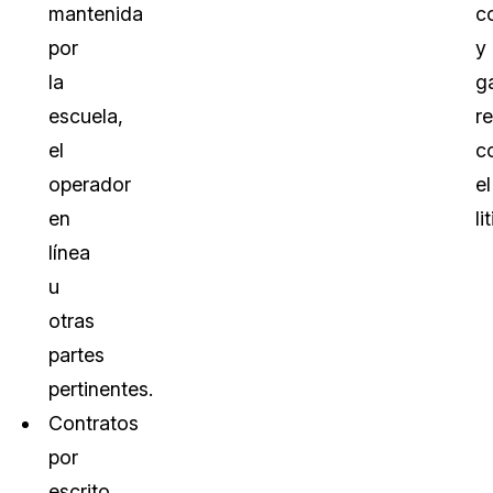
mantenida
c
por
y
la
g
escuela,
r
el
c
operador
el
en
li
línea
u
otras
partes
pertinentes.
Contratos
por
escrito