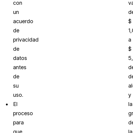
con
v
un
d
acuerdo
$
de
1
privacidad
a
de
$
datos
5
antes
d
de
d
su
a
uso.
y
El
la
proceso
g
para
d
que
la