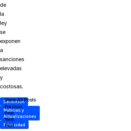
de
la
ley
se
exponen
a
sanciones
elevadas
y
costosas.
View All Posts
<
Definición
Previous
Noticias y
Post
Actualizaciones
Next
Privacidad
Post