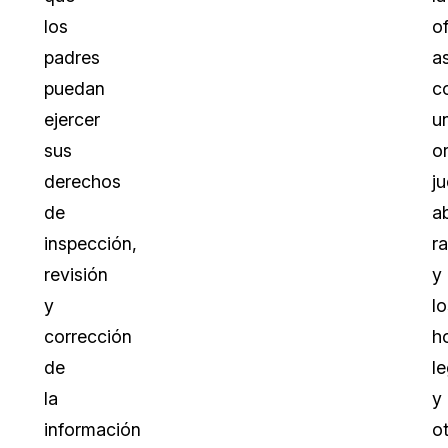
los
o
padres
as
puedan
c
ejercer
u
sus
o
derechos
ju
de
a
inspección,
r
revisión
y
y
lo
corrección
h
de
le
la
y
información
o