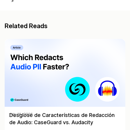
>
Related Reads
Desglose de Características de Redacción
July 16, 2026
de Audio: CaseGuard vs. Audacity