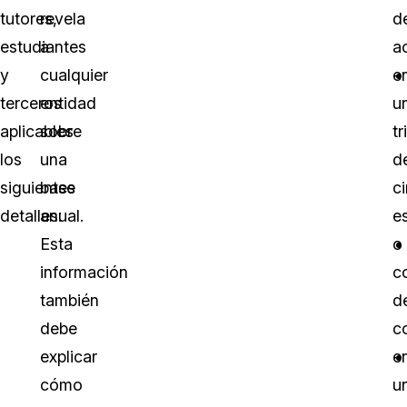
tutores,
revela
d
estudiantes
a
a
y
cualquier
e
terceros
entidad
u
aplicables
sobre
tr
los
una
d
siguientes
base
ci
detalles:
anual.
es
Esta
o
información
c
también
d
debe
c
explicar
e
cómo
u