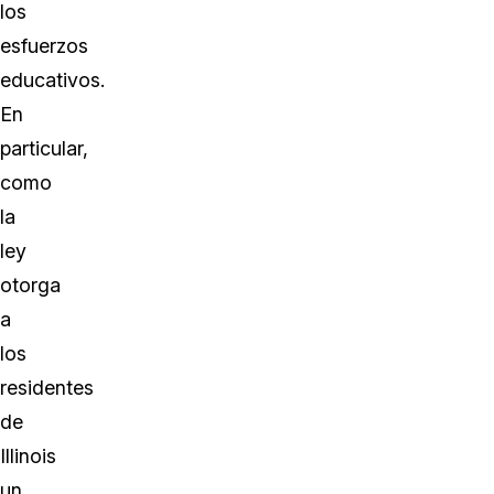
los
esfuerzos
educativos.
En
particular,
como
la
ley
otorga
a
los
residentes
de
Illinois
un