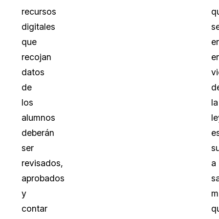
recursos
q
digitales
s
que
e
recojan
e
datos
v
de
d
los
la
alumnos
le
deberán
e
ser
s
revisados,
a
aprobados
s
y
m
contar
q