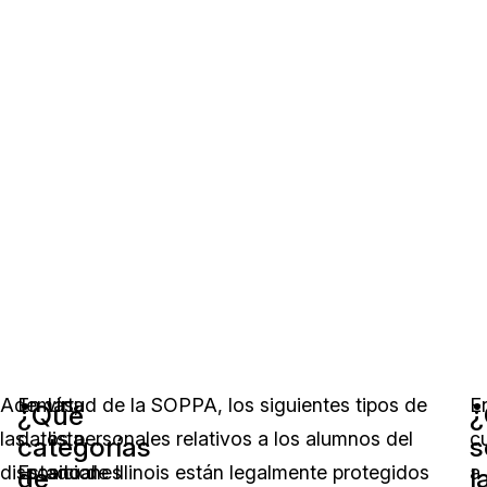
Además,
En virtud de la SOPPA, los siguientes tipos de
Una
E
¿Qué
¿
las
datos personales relativos a los alumnos del
lista
c
categorías
s
disposiciones
Estado de Illinois están legalmente protegidos
anual
a
de
l