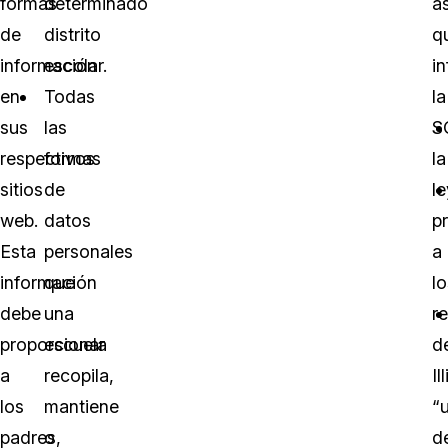
formas
determinado
a
de
distrito
q
información
escolar.
in
en
Todas
la
sus
las
S
respectivos
formas
la
sitios
de
le
web.
datos
p
Esta
personales
a
información
que
lo
debe
una
r
proporcionar
escuela
d
a
recopila,
Il
los
mantiene
“
padres,
o
d