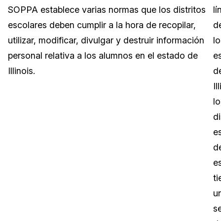
SOPPA establece varias normas que los distritos
lí
Sector Jurídico
Centro de Ayuda
escolares deben cumplir a la hora de recopilar,
d
utilizar, modificar, divulgar y destruir información
lo
Servicios Financieros
Videoteca
personal relativa a los alumnos en el estado de
e
Casinos
Recomendaciones
Illinois.
d
Il
Medios de Comunicación y
Sobre nosotros
Entretenimiento
lo
di
Trabaja con nosotros
Centros de Atención Telefónica
e
Contáctanos
d
Centros de Crisis y Las Líneas Directas
e
La Venta al Por Menor
t
u
TI y Operaciones
se