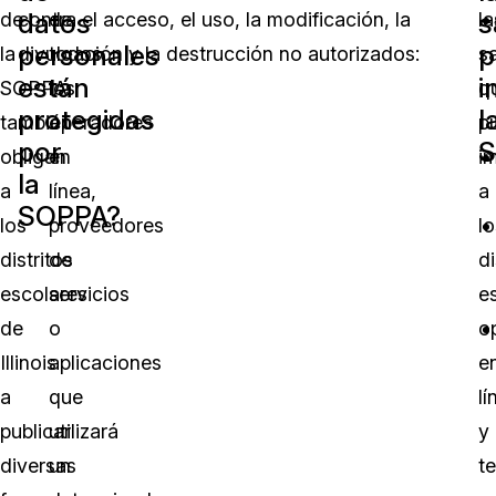
datos
s
de
contra el acceso, el uso, la modificación, la
de
la
personales
p
la
divulgación y la destrucción no autorizados:
todos
s
están
i
SOPPA
los
q
protegidas
l
también
operadores
p
por
S
obligan
en
i
la
a
línea,
a
SOPPA?
los
proveedores
lo
distritos
de
di
escolares
servicios
e
de
o
o
Illinois
aplicaciones
e
a
que
lí
publicar
utilizará
y
diversas
un
t