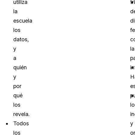
utiliza
tr
la
d
escuela
di
los
f
datos,
c
y
la
a
p
quién
in
y
H
por
e
qué
p
los
lo
revela.
i
Todos
y
los
o