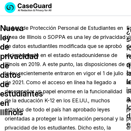
Reservar una
Servicios
Solicitar cotización
Nueva
Demo
La Ley de Protección Personal de Estudiantes en
E
¿
ley
Línea de Illinois o SOPPA es una ley de privacidad
vi
Soluciones
s
Licencia de CaseGuard Studio
de
de datos estudiantiles modificada que se aprobó
d
English
l
Industrias
Precios de Redacción a Pedido
Redacción de vídeos
privacidad
r
recientemente en el estado estadounidense de
la
Español
q
de
Illinois en 2019. A este punto, las disposiciones de
d
Precios
Redacción de documentos
Cuerpos Policiales
l
datos
la ley recientemente entraron en vigor el 1 de julio
d
l
Recursos
Redacción de audio
de 2021. Como el acceso en línea ha llegado a
la
Transportación
de
i
desempeñar un papel enorme en la funcionalidad
L
estudiantes
Redacción en Bulto
Eventos
a
La Atención Médica
Preguntas Frecuentes
de la educación K-12 en los EE.UU., muchos
d
en
l
estados de todo el país han aprobado leyes
p
Illinois
Redacción de imágenes
Educación
Artículos
d
orientadas a proteger la información personal y la
p
e
Transcripción y Traducción
El Gobierno
Casos Practicos
privacidad de los estudiantes. Dicho esto, la
e