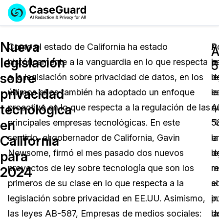
Reservar una
Servicios
Solicitar cotización
Nueva
Demo
Como el estado de California ha estado
A
P
A
legislación
históricamente a la vanguardia en lo que respecta
pa
la
Soluciones
5
Licencia de CaseGuard Studio
sobre
a la legislación sobre privacidad de datos, en los
d
le
English
Industrias
Precios de Redacción a Pedido
Redacción de vídeos
privacidad
últimos años también ha adoptado un enfoque
la
e
Español
tecnológica
proactivo en lo que respecta a la regulación de las
A
q
Precios
Redacción de documentos
Cuerpos Policiales
en
principales empresas tecnológicas. En este
5
“
Recursos
Redacción de audio
sentido, el gobernador de California, Gavin
la
e
Transportación
California
Newsome, firmó el mes pasado dos nuevos
le
d
para
Redacción en Bulto
Eventos
La Atención Médica
Preguntas Frecuentes
proyectos de ley sobre tecnología que son los
r
m
2024
primeros de su clase en lo que respecta a la
el
s
Redacción de imágenes
Educación
Artículos
legislación sobre privacidad en EE.UU. Asimismo,
i
p
Transcripción y Traducción
El Gobierno
Casos Practicos
las leyes AB-587, Empresas de medios sociales:
d
la