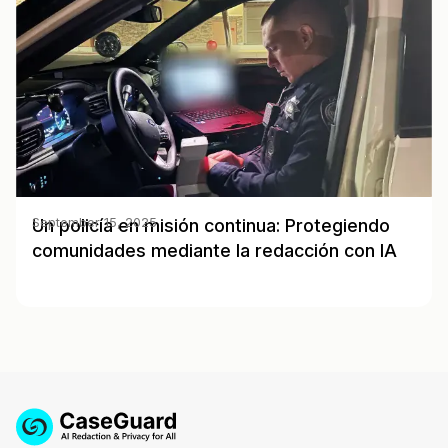
Un policía en misión continua: Protegiendo
September 15, 2025
comunidades mediante la redacción con IA