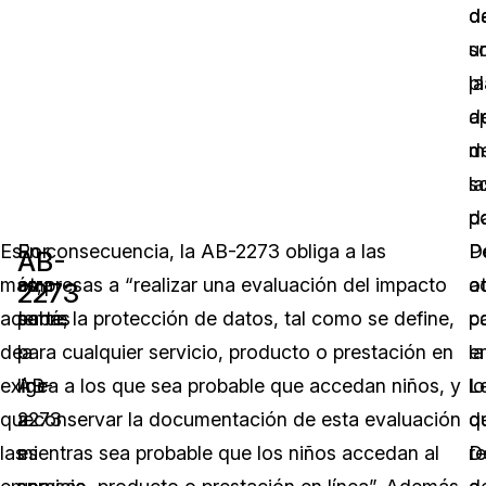
d
d
s
u
la
p
a
d
d
m
la
s
po
d
Es
Por
En consecuencia, la AB-2273 obliga a las
P
D
AB-
más,
otra
empresas a “realizar una evaluación del impacto
o
a
2273
además
parte,
sobre la protección de datos, tal como se define,
pa
c
de
la
para cualquier servicio, producto o prestación en
e
la
exigir
AB-
línea a los que sea probable que accedan niños, y
lo
L
que
2273
a conservar la documentación de esta evaluación
q
d
las
es
mientras sea probable que los niños accedan al
r
D