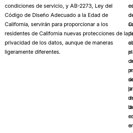
condiciones de servicio, y AB-2273, Ley del
e
c
Sector Jurídico
Centro de Ayuda
Código de Diseño Adecuado a la Edad de
d
d
California, servirán para proporcionar a los
Ca
se
Servicios Financieros
Videoteca
residentes de California nuevas protecciones de la
d
p
Casinos
Recomendaciones
privacidad de los datos, aunque de maneras
a
c
ligeramente diferentes.
el
p
Medios de Comunicación y
Sobre nosotros
Entretenimiento
c
d
p
m
Trabaja con nosotros
Centros de Atención Telefónica
d
s
Contáctanos
la
p
Centros de Crisis y Las Líneas Directas
m
d
La Venta al Por Menor
d
la
c
e
TI y Operaciones
e
o