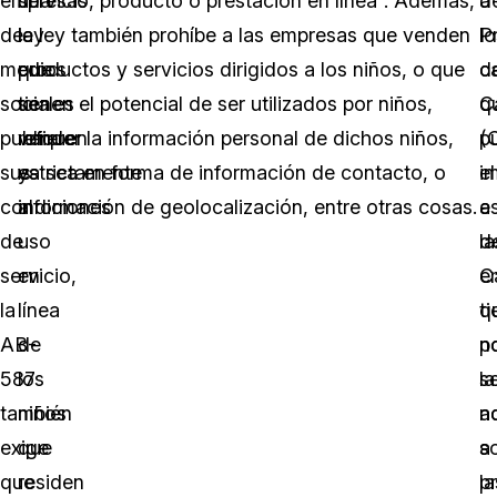
empresas
una
servicio, producto o prestación en línea”. Además,
a
d
de
ley
la ley también prohíbe a las empresas que venden
lo
P
medios
que
productos y servicios dirigidos a los niños, o que
c
d
sociales
se
tienen el potencial de ser utilizados por niños,
q
Ca
publiquen
refiere
vender la información personal de dichos niños,
p
(
sus
estrictamente
ya sea en forma de información de contacto, o
i
el
condiciones
al
información de geolocalización, entre otras cosas.
a
e
de
uso
la
d
servicio,
en
e
Ca
la
línea
q
ti
AB-
de
n
p
587
los
s
la
también
niños
a
n
exige
que
a
s
que
residen
la
p