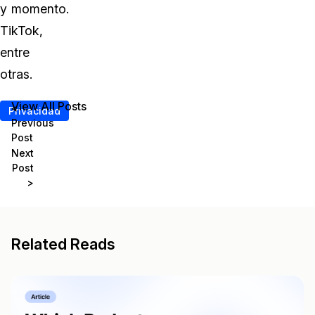
y
momento.
TikTok,
entre
otras.
View All Posts
<
Privacidad
Previous
Post
Next
Post
>
Related Reads