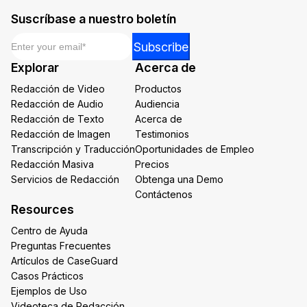
Suscríbase a nuestro boletín
Email
*
Email
Subscribe
*
Explorar
Acerca de
*
Redacción de Video
Productos
Redacción de Audio
Audiencia
Redacción de Texto
Acerca de
Redacción de Imagen
Testimonios
Transcripción y Traducción
Oportunidades de Empleo
Redacción Masiva
Precios
Servicios de Redacción
Obtenga una Demo
Contáctenos
Resources
Centro de Ayuda
Preguntas Frecuentes
Artículos de CaseGuard
Casos Prácticos
Ejemplos de Uso
Videoteca de Redacción