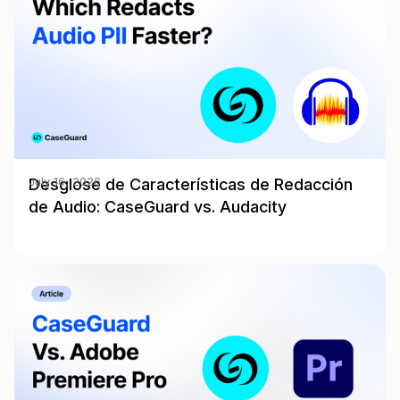
Desglose de Características de Redacción
July 16, 2026
de Audio: CaseGuard vs. Audacity