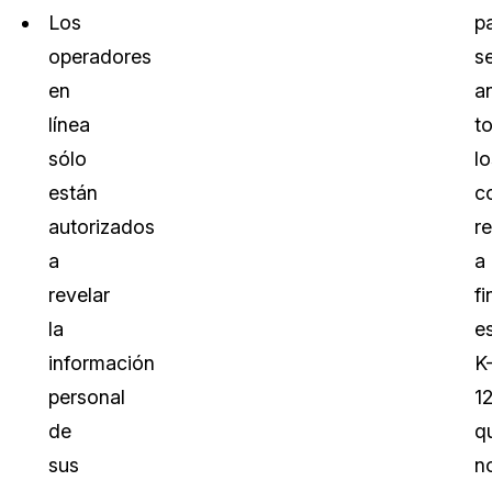
Los
pa
operadores
s
en
a
línea
t
sólo
lo
están
c
autorizados
re
a
a
revelar
fi
la
e
información
K
personal
1
de
q
sus
n