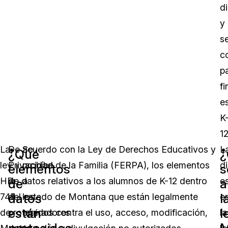
d
y
s
c
p
fi
e
K
12
La
De acuerdo con la Ley de Derechos Educativos y
Se
L
¿Qué
ley
Privacidad de la Familia (FERPA), los elementos
prohíbe
d
elementos
s
HB
de datos relativos a los alumnos de K-12 dentro
a
e
de
a
datos
l
745
del estado de Montana que están legalmente
los
e
están
l
de
protegidos contra el uso, acceso, modificación,
operadores
la
protegidos
M