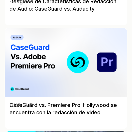
Desglose de Características de Redacción
July 16, 2026
de Audio: CaseGuard vs. Audacity
CaseGuard vs. Premiere Pro: Hollywood se
July 16, 2026
encuentra con la redacción de video