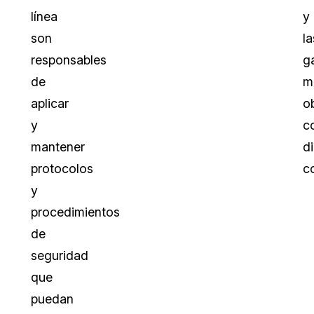
línea
y
son
la
responsables
g
de
m
aplicar
o
y
c
mantener
d
protocolos
c
y
procedimientos
de
seguridad
que
puedan