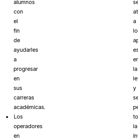
alumnos
s
con
a
el
a
fin
lo
de
a
ayudarles
e
a
e
progresar
la
en
le
sus
y
carreras
s
académicas.
p
Los
t
operadores
la
en
i