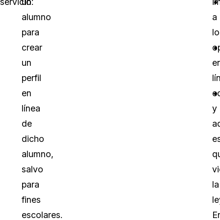
servicio:
un
i
alumno
a
para
lo
crear
o
un
e
perfil
lí
en
e
línea
y
de
a
dicho
e
alumno,
q
salvo
v
para
la
fines
le
escolares.
E