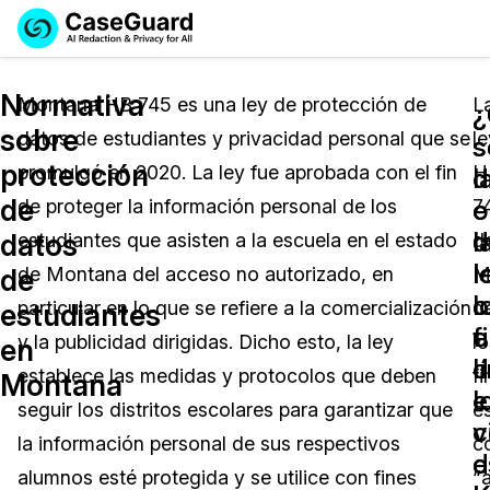
Reservar una
Servicios
Solicitar cotización
Normativa
Demo
Montana HB 745 es una ley de protección de
L
¿
sobre
datos de estudiantes y privacidad personal que se
le
Soluciones
s
s
Licencia de CaseGuard Studio
protección
promulgó en 2020. La ley fue aprobada con el fin
H
English
d
l
Industrias
Precios de Redacción a Pedido
Redacción de vídeos
de
e
o
de proteger la información personal de los
7
Español
l
d
datos
estudiantes que asisten a la escuela en el estado
d
Precios
Redacción de documentos
Cuerpos Policiales
l
l
de
de Montana del acceso no autorizado, en
M
l
o
Recursos
Redacción de audio
particular en lo que se refiere a la comercialización
d
Transportación
estudiantes
f
e
y la publicidad dirigidas. Dicho esto, la ley
lo
en
Redacción en Bulto
Eventos
d
l
La Atención Médica
Preguntas Frecuentes
establece las medidas y protocolos que deben
fi
Montana
l
e
seguir los distritos escolares para garantizar que
e
Redacción de imágenes
Educación
Artículos
c
v
la información personal de sus respectivos
c
e
d
Transcripción y Traducción
El Gobierno
Casos Practicos
alumnos esté protegida y se utilice con fines
“