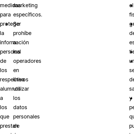
medidas
marketing
el
para
específicos.
fi
proteger
Se
g
la
prohíbe
d
información
a
e
personal
los
ti
de
operadores
u
los
en
se
respectivos
línea
d
alumnos
utilizar
s
a
los
y
los
datos
p
que
personales
q
prestan
de
p