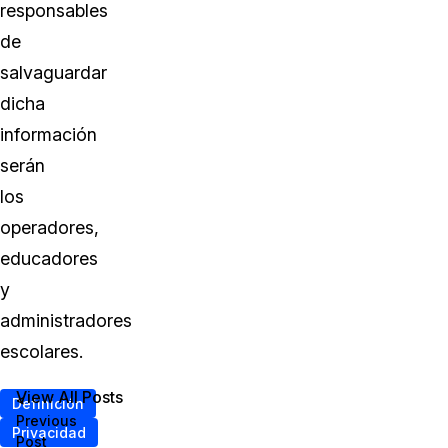
responsables
de
salvaguardar
dicha
información
serán
los
operadores,
educadores
y
administradores
escolares.
View All Posts
<
Definición
Previous
Privacidad
Post