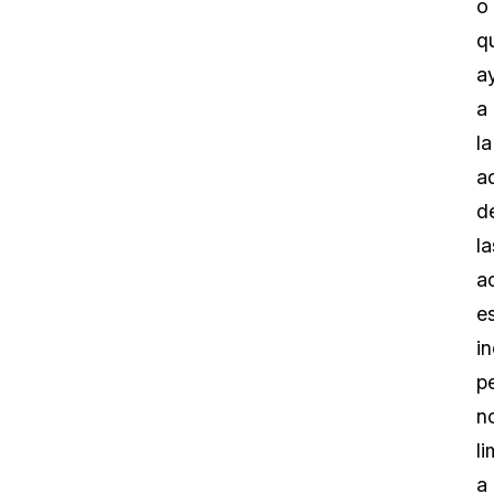
o
q
a
a
la
a
d
la
a
e
i
p
n
l
a