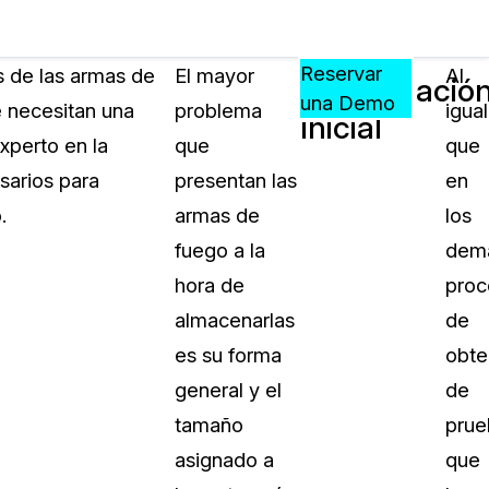
Precios
Recursos
Eventos
APRENDA,
Reservar
s de las armas de
El mayor
Al
Manipulació
CONECTE
una Demo
e necesitan una
problema
igual
inicial
?
Y
xperto en la
que
que
CREZCA
oliciales
CON
sarios para
presentan las
en
CASEGUARD
.
armas de
los
ación
Preguntas Frecuentes
fuego a la
dem
Explore preguntas frecuentes sobr
hora de
proc
CaseGuard
ón Médica
almacenarlas
de
es su forma
obte
Artículos
n
general y el
de
Redacte archivos de video con nu
algoritmo mejorado
tamaño
prue
asignado a
que
no
Casos Practicos