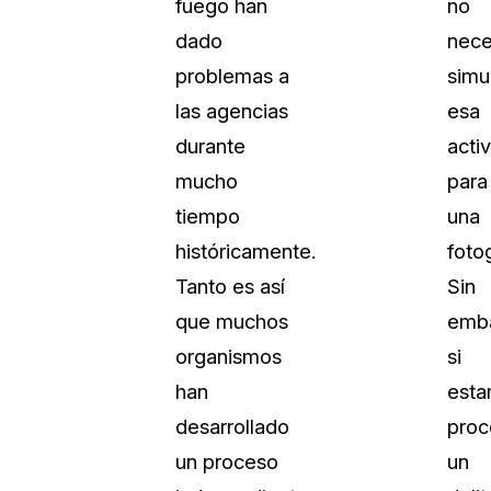
fuego han
no
dado
nece
problemas a
simu
las agencias
esa
durante
acti
mucho
para
tiempo
una
históricamente.
fotog
Tanto es así
Sin
que muchos
emb
organismos
si
han
est
desarrollado
proc
un proceso
un