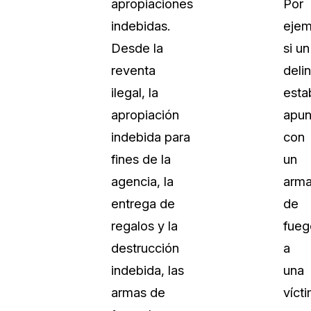
apropiaciones
Por
indebidas.
ejem
Desde la
si un
reventa
deli
ilegal, la
esta
apropiación
apun
indebida para
con
fines de la
un
agencia, la
arm
entrega de
de
regalos y la
fueg
destrucción
a
indebida, las
una
armas de
víct