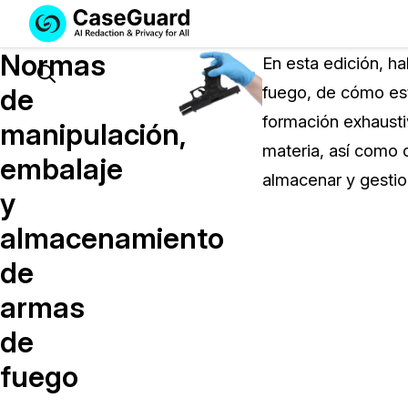
Servicios
Soluciones
Normas
SUSCRÍBASE
En esta edición, h
A
Search
de
fuego, de cómo est
CASEGUARD
formación exhausti
STUDIO
manipulación,
O
materia, así como 
embalaje
SUBCONTRATE
almacenar y gesti
CON
y
NOSOTROS
almacenamiento
SUS
REDACCIONES
de
Licencia de CaseGuard Studi
armas
Selecciona un plan que se adapte a tus
de
necesidades
fuego
Precios de Redacción a Pedi