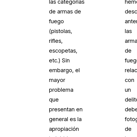
las categorías
hem
Vea cómo los clientes usan CaseG
de armas de
desc
rídico
sus necesidades de redacción
fuego
ante
(pistolas,
las
 Financieros
Centro de Ayuda
rifles,
arm
Obtenga respuestas a sus pregunt
CaseGuard
escopetas,
de
etc.) Sin
fueg
Videoteca
embargo, el
rela
 Comunicación y
Vea todo lo que puede hacer con
mayor
con
iento
CaseGuard. Práctica nuevas habili
aprender
problema
un
que
delit
e Atención Telefónica
Recomendaciones
presentan en
deb
Historias sobre cómo nuestros clie
general es la
foto
utilizan CaseGuard studio a diario
 Crisis y Las Líneas
apropiación
de