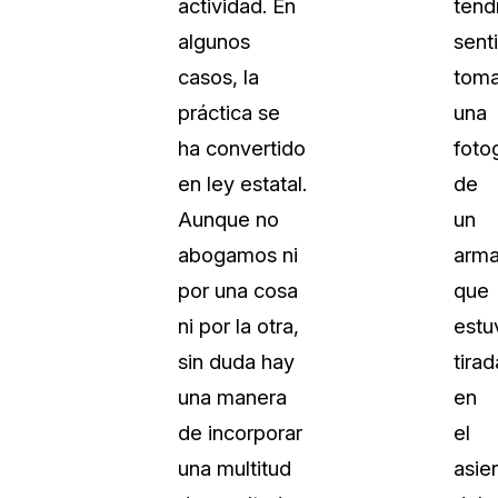
actividad. En
tend
algunos
sent
casos, la
toma
práctica se
una
ha convertido
foto
en ley estatal.
de
Aunque no
un
abogamos ni
arm
por una cosa
que
ni por la otra,
estu
sin duda hay
tirad
una manera
en
de incorporar
el
una multitud
asie