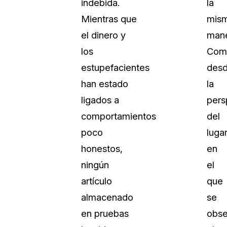
indebida.
la
Sobre nosotros
Mientras que
mis
Más información sobre CaseGuard
al Por Menor
misión
el dinero y
mane
los
Com
aciones
Trabaja con nosotros
estupefacientes
des
Únase a nuestro equipo y ayúden
han estado
la
construir el futuro de la redacción
ligados a
pers
comportamientos
del
Contáctanos
poco
luga
Póngase en contacto con nuestro
honestos,
en
ningún
el
artículo
que
almacenado
se
en pruebas
obse