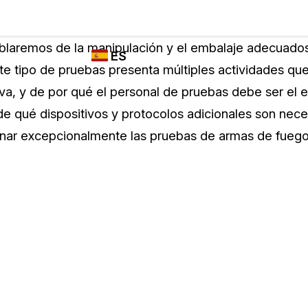
Industrias
FUNCIONES DE
¿QUIÉN
ablaremos de la manipulación y el embalaje adecuado
ES
REDACCIÓN,
UTILIZA
e tipo de pruebas presenta múltiples actividades qu
TRANSCRIPCIÓN
CASEGUARD
English
va, y de por qué el personal de pruebas debe ser el e
Y TRADUCCIÓN
Cuerpos P
DE CASEGUARD
de qué dispositivos y protocolos adicionales son nece
Español
STUDIO
onar excepcionalmente las pruebas de armas de fuego
Transport
Redacción de vídeos
Redacte caras, matrículas, pantallas, blocs
de notas y más con un solo clic desde una
La Atenci
cantidad ilimitada de videos
o
Redacción de documentos
Educació
Redacte información de identificación
personal (PII) de miles de archivos PDF,
Excel, Doc, correo electrónico y PST con un
El Gobier
do
solo clic