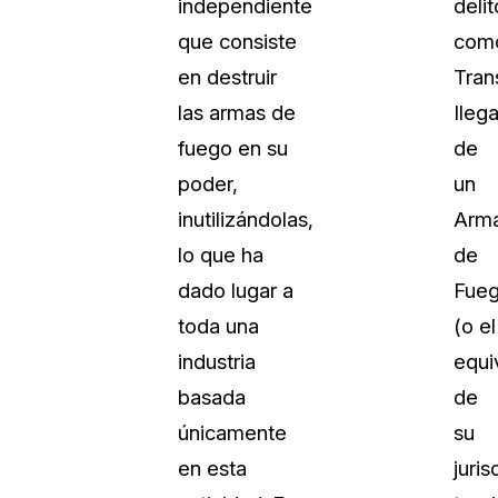
independiente
delit
que consiste
com
en destruir
Tran
las armas de
Ilega
fuego en su
de
poder,
un
inutilizándolas,
Arm
lo que ha
de
dado lugar a
Fue
toda una
(o el
industria
equi
basada
de
únicamente
su
en esta
juris