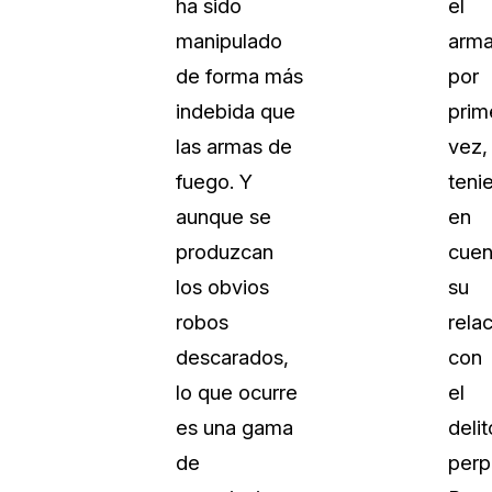
ha sido
el
manipulado
arm
de forma más
por
indebida que
prim
las armas de
vez,
fuego. Y
teni
aunque se
en
produzcan
cuen
los obvios
su
robos
rela
descarados,
con
lo que ocurre
el
es una gama
delit
de
perp