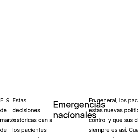
El 9
Estas
En general, los pac
Emergencias
de
decisiones
estas nuevas polít
nacionales
marzo
históricas dan a
control y que sus 
de
los pacientes
siempre es así. Cu