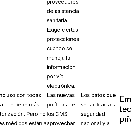
proveedores
de asistencia
sanitaria.
Exige ciertas
protecciones
cuando se
maneja la
información
por vía
electrónica.
Incluso con todas
Las nuevas
Los datos que
Em
ta que tiene más
políticas de
se facilitan a la
te
torización. Pero no
los CMS
seguridad
pr
les médicos están a
aprovechan
nacional y a