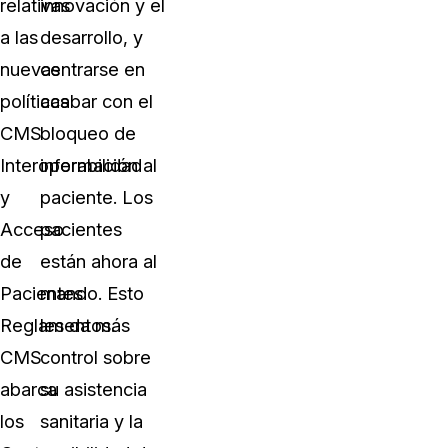
relativas
innovación y el
a las
desarrollo, y
nuevas
centrarse en
políticas
acabar con el
CMS
bloqueo de
Interoperabilidad
información al
y
paciente. Los
Acceso
pacientes
de
están ahora al
Pacientes
mando. Esto
Reglamentos.
les da más
CMS
control sobre
abarca
su asistencia
los
sanitaria y la