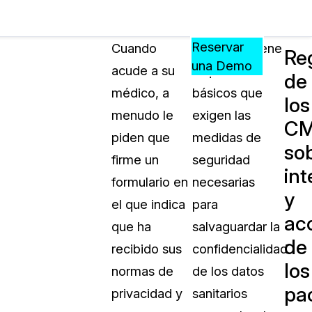
Precios
Recursos
Eventos
APRENDA,
Reservar
Cuando
La HIPAA tiene
Re
CONECTE
una Demo
acude a su
requisitos
de
?
Y
médico, a
básicos que
CREZCA
los
oliciales
CON
menudo le
exigen las
C
CASEGUARD
piden que
medidas de
so
ación
Preguntas Frecuentes
firme un
seguridad
int
Explore preguntas frecuentes sobr
formulario en
necesarias
CaseGuard
y
ón Médica
el que indica
para
ac
que ha
salvaguardar la
Artículos
de
n
recibido sus
confidencialidad
Redacte archivos de video con nu
los
algoritmo mejorado
normas de
de los datos
pa
privacidad y
sanitarios
no
Casos Practicos