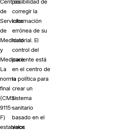
Centros
posibilidad de
de
corregir la
Servicios
información
de
errónea de su
Medicaid
historial. El
y
control del
Medicare.
paciente está
La
en el centro de
norma
la política para
final
crear un
(CMS-
sistema
9115-
sanitario
F)
basado en el
establece
valor.