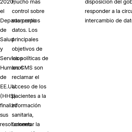
2020,
mucho más
disposición del go
el
control sobre
responder a la circ
Departamento
sus propios
intercambio de dat
de
datos. Los
Salud
principales
y
objetivos de
Servicios
las políticas de
Humanos
los CMS son
de
reclamar el
EE.UU.
acceso de los
(HHS)
pacientes a la
finalizó
información
sus
sanitaria,
resoluciones
fomentar la