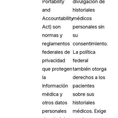
Portability
divulgación de
Sobre nosotros
and
historiales
Más información sobre CaseGuard
al Por Menor
misión
Accountability
médicos
Act) son
personales sin
aciones
Trabaja con nosotros
normas y
su
Únase a nuestro equipo y ayúden
reglamentos
consentimiento.
construir el futuro de la redacción
federales de
La política
privacidad
federal
Contáctanos
que protegen
también otorga
Póngase en contacto con nuestro
la
derechos a los
información
pacientes
médica y
sobre sus
otros datos
historiales
personales
médicos. Exige