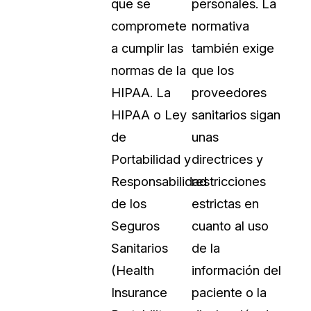
que se
personales. La
Vea cómo los clientes usan CaseG
compromete
normativa
rídico
sus necesidades de redacción
a cumplir las
también exige
normas de la
que los
 Financieros
Centro de Ayuda
HIPAA. La
proveedores
Obtenga respuestas a sus pregunt
CaseGuard
HIPAA o Ley
sanitarios sigan
de
unas
Videoteca
Portabilidad y
directrices y
 Comunicación y
Vea todo lo que puede hacer con
Responsabilidad
restricciones
iento
CaseGuard. Práctica nuevas habili
aprender
de los
estrictas en
Seguros
cuanto al uso
e Atención Telefónica
Recomendaciones
Sanitarios
de la
Historias sobre cómo nuestros clie
(Health
información del
utilizan CaseGuard studio a diario
 Crisis y Las Líneas
Insurance
paciente o la