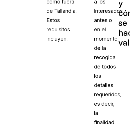
y
como fuera
a los
de Tailandia.
interesados
có
Estos
antes o
se
requisitos
en el
ha
incluyen:
momento
val
de la
recogida
de todos
los
detalles
requeridos,
es decir,
la
finalidad