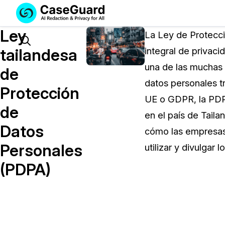
Servicios
Soluciones
Ley
SUSCRÍBASE
La Ley de Protecci
A
Search
tailandesa
integral de privac
CASEGUARD
una de las muchas
STUDIO
de
O
datos personales t
Protección
SUBCONTRATE
UE o GDPR, la PDPA
CON
de
en el país de Taila
NOSOTROS
Datos
SUS
cómo las empresas,
REDACCIONES
Personales
utilizar y divulgar
Licencia de CaseGuard Studi
(PDPA)
Selecciona un plan que se adapte a tus
necesidades
Precios de Redacción a Pedi