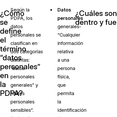
Según la
Datos
¿Cómo
¿Cuáles son 
PDPA, los
personales
se
dentro y fue
datos
generales-
define
personales se
“Cualquier
el
clasifican en
información
término
dos categorías
relativa
“datos
distintas:
a una
personales”
“datos
persona
en
personales
física,
la
generales” y
que
PDPA?
“datos
permita
personales
la
sensibles”.
identificación