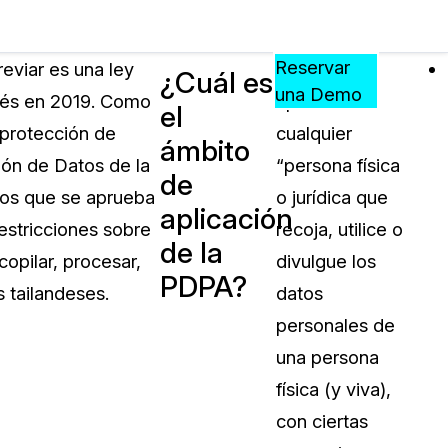
Precios
Recursos
Eventos
APRENDA,
Reservar
eviar es una ley
La PDPA se
¿Cuál es
CONECTE
una Demo
ndés en 2019. Como
aplica a
el
?
Y
protección de
cualquier
CREZCA
ámbito
oliciales
CON
ión de Datos de la
“persona física
de
CASEGUARD
tos que se aprueba
o jurídica que
aplicación
ación
Preguntas Frecuentes
restricciones sobre
recoja, utilice o
de la
Explore preguntas frecuentes sobr
opilar, procesar,
divulgue los
CaseGuard
PDPA?
ón Médica
s tailandeses.
datos
personales de
Artículos
n
una persona
Redacte archivos de video con nu
algoritmo mejorado
física (y viva),
con ciertas
no
Casos Practicos