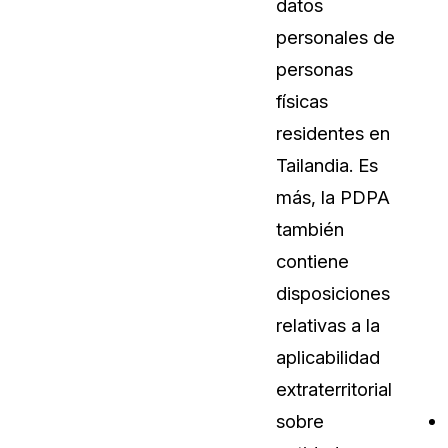
datos
Sobre nosotros
personales de
Más información sobre CaseGuard
al Por Menor
misión
personas
físicas
aciones
Trabaja con nosotros
residentes en
Únase a nuestro equipo y ayúden
Tailandia. Es
construir el futuro de la redacción
más, la PDPA
también
Contáctanos
contiene
Póngase en contacto con nuestro
disposiciones
relativas a la
aplicabilidad
extraterritorial
sobre