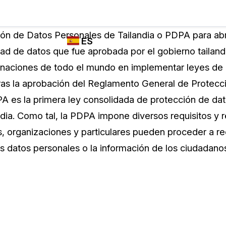
Industrias
FUNCIONES DE
¿QUIÉN
ón de Datos Personales de Tailandia o PDPA para abr
ES
REDACCIÓN,
UTILIZA
idad de datos que fue aprobada por el gobierno taila
TRANSCRIPCIÓN
CASEGUARD
English
 naciones de todo el mundo en implementar leyes de 
Y TRADUCCIÓN
Cuerpos P
DE CASEGUARD
ras la aprobación del Reglamento General de Protecc
Español
STUDIO
 es la primera ley consolidada de protección de da
Transport
Redacción de vídeos
ndia. Como tal, la PDPA impone diversos requisitos y 
Redacte caras, matrículas, pantallas, blocs
 organizaciones y particulares pueden proceder a rec
de notas y más con un solo clic desde una
La Atenci
cantidad ilimitada de videos
 los datos personales o la información de los ciudadano
o
Redacción de documentos
Educació
Redacte información de identificación
personal (PII) de miles de archivos PDF,
Excel, Doc, correo electrónico y PST con un
El Gobier
do
solo clic