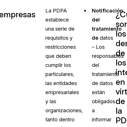
La PDPA
Notificación
s empresas
¿C
establece
del
so
una serie de
tratamiento
los
requisitos y
de
datos
de
restricciones
– Los
de
que deben
responsables
los
cumplir los
del
in
particulares,
tratamiento
en
las entidades
de datos
vir
empresariales
están
de
y las
obligados
la
organizaciones,
a
PD
tanto dentro
informar