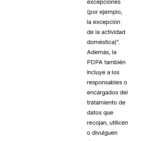
excepciones
Vea cómo los clientes usan CaseG
(por ejemplo,
rídico
sus necesidades de redacción
la excepción
de la actividad
 Financieros
Centro de Ayuda
doméstica)”.
Obtenga respuestas a sus pregunt
CaseGuard
Además, la
PDPA también
Videoteca
incluye a los
 Comunicación y
Vea todo lo que puede hacer con
responsables o
iento
CaseGuard. Práctica nuevas habili
aprender
encargados del
tratamiento de
e Atención Telefónica
Recomendaciones
datos que
Historias sobre cómo nuestros clie
recojan, utilicen
utilizan CaseGuard studio a diario
 Crisis y Las Líneas
o divulguen