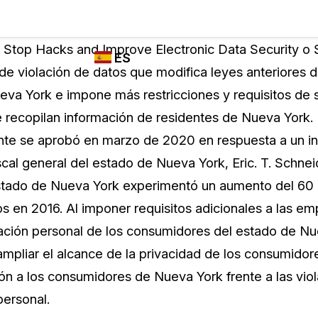
Industrias
FUNCIONES DE
¿QUIÉN
 Stop Hacks and Improve Electronic Data Security o
ES
REDACCIÓN,
UTILIZA
 de violación de datos que modifica leyes anteriores d
TRANSCRIPCIÓN
CASEGUARD
English
eva York e impone más restricciones y requisitos de 
Y TRADUCCIÓN
Cuerpos P
DE CASEGUARD
 recopilan información de residentes de Nueva York
Español
STUDIO
nte se aprobó en marzo de 2020 en respuesta a un in
Transport
Redacción de vídeos
fiscal general del estado de Nueva York, Eric. T. Schn
Redacte caras, matrículas, pantallas, blocs
stado de Nueva York experimentó un aumento del 60 
de notas y más con un solo clic desde una
La Atenci
cantidad ilimitada de videos
os en 2016. Al imponer requisitos adicionales a las e
o
ación personal de los consumidores del estado de Nu
Redacción de documentos
Educació
pliar el alcance de la privacidad de los consumidor
Redacte información de identificación
ón a los consumidores de Nueva York frente a las vio
personal (PII) de miles de archivos PDF,
personal.
Excel, Doc, correo electrónico y PST con un
El Gobier
do
solo clic