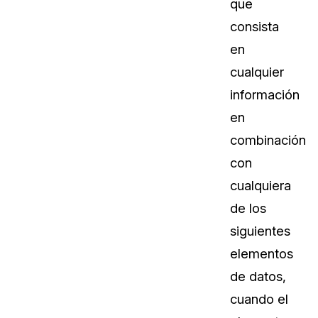
que
Sobre nosotros
consista
Más información sobre CaseGuard
al Por Menor
misión
en
cualquier
aciones
Trabaja con nosotros
información
Únase a nuestro equipo y ayúden
en
construir el futuro de la redacción
combinación
con
Contáctanos
cualquiera
Póngase en contacto con nuestro
de los
siguientes
elementos
de datos,
cuando el