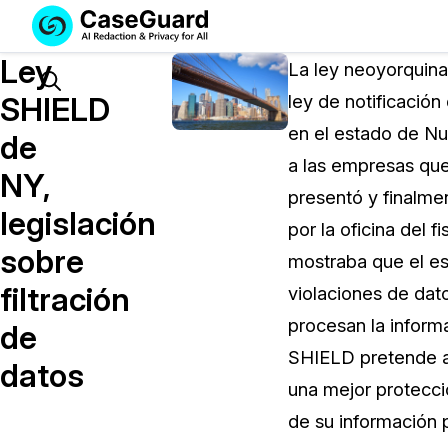
Servicios
Soluciones
Ley
SUSCRÍBASE
La ley neoyorquina
A
Search
SHIELD
ley de notificación
CASEGUARD
en el estado de Nu
STUDIO
de
O
a las empresas que
NY,
SUBCONTRATE
presentó y finalme
CON
legislación
por la oficina del 
NOSOTROS
sobre
SUS
mostraba que el e
REDACCIONES
filtración
violaciones de dat
Licencia de CaseGuard Studi
procesan la inform
de
Selecciona un plan que se adapte a tus
SHIELD pretende am
datos
necesidades
una mejor protecci
de su información 
Precios de Redacción a Pedi