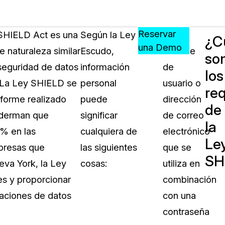
Precios
Recursos
Eventos
APRENDA,
Reservar
 SHIELD Act es una
Según la Ley
Un
¿C
CONECTE
una Demo
e naturaleza similar
Escudo,
nombre
so
?
Y
seguridad de datos
información
de
CREZCA
los
oliciales
CON
. La Ley SHIELD se
personal
usuario o
req
CASEGUARD
forme realizado
puede
dirección
de
ación
Preguntas Frecuentes
eiderman que
significar
de correo
la
Explore preguntas frecuentes sobr
% en las
cualquiera de
electrónico
CaseGuard
Le
ón Médica
mpresas que
las siguientes
que se
SH
eva York, la Ley
cosas:
utiliza en
Artículos
n
es y proporcionar
combinación
Redacte archivos de video con nu
algoritmo mejorado
laciones de datos
con una
contraseña
no
Casos Practicos