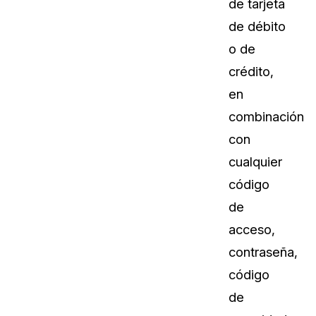
de tarjeta
de débito
o de
crédito,
en
combinación
con
cualquier
código
de
acceso,
contraseña,
código
de