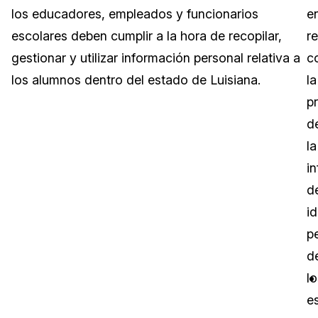
los educadores, empleados y funcionarios
e
Sector Jurídico
Centro de Ayuda
escolares deben cumplir a la hora de recopilar,
r
gestionar y utilizar información personal relativa a
c
Servicios Financieros
Videoteca
los alumnos dentro del estado de Luisiana.
la
Casinos
Recomendaciones
p
d
Medios de Comunicación y
Sobre nosotros
Entretenimiento
la
i
Trabaja con nosotros
Centros de Atención Telefónica
d
Contáctanos
id
Centros de Crisis y Las Líneas Directas
p
La Venta al Por Menor
d
lo
TI y Operaciones
e