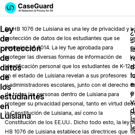
Reservar una
Servicios
Solicitar cotización
Ley
Demo
La HB 1076 de Luisiana es una ley de privacidad y
L
¿
de
protección de datos de los estudiantes que se
re
Soluciones
s
Licencia de CaseGuard Studio
protección
promulgó en 2014. La ley fue aprobada para
q
English
l
Industrias
Precios de Redacción a Pedido
Redacción de vídeos
de
r
proteger las diversas formas de información de
lo
Español
d
datos
identificación personal que los estudiantes de K-12
e
Precios
Redacción de documentos
Cuerpos Policiales
l
de
en el estado de Luisiana revelan a sus profesores
f
e
Recursos
Redacción de audio
y administradores escolares, junto con el derecho
e
Transportación
los
e
de todas las personas dentro de Luisiana para
y
estudiantes
Redacción en Bulto
Eventos
v
La Atención Médica
Preguntas Frecuentes
proteger su privacidad personal, tanto en virtud de
d
en
d
la Constitución de Luisiana, así como la
p
Luisiana
Redacción de imágenes
Educación
Artículos
l
Constitución de los EE.UU.. Dicho todo esto, la ley
p
l
Transcripción y Traducción
El Gobierno
Casos Practicos
HB 1076 de Luisiana establece las directrices que
t