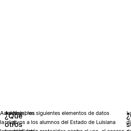
Además,
Además, los siguientes elementos de datos
Nombres
L
¿Qué
¿
la
relativos a los alumnos del Estado de Luisiana
y
d
otros
s