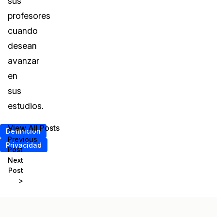
sus
profesores
cuando
desean
avanzar
en
sus
estudios.
View All Posts
<
Definición
Previous
Privacidad
Post
Next
Post
>