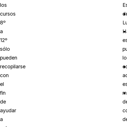
los
E
cursos
d
8º
Lu
a
H
12º
e
sólo
p
pueden
lo
recopilarse
e
con
a
el
e
fin
m
de
d
ayudar
c
a
d