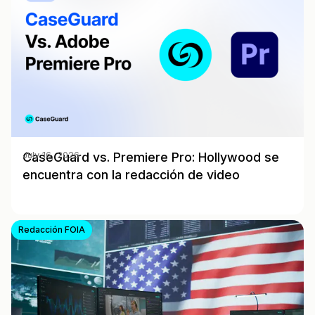
CaseGuard vs. Premiere Pro: Hollywood se
July 16, 2026
encuentra con la redacción de video
Redacción FOIA