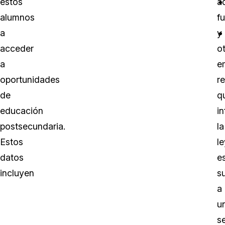
estos
a
alumnos
f
a
y
acceder
o
a
e
oportunidades
r
de
q
educación
in
postsecundaria.
la
Estos
le
datos
e
incluyen
s
a
u
se