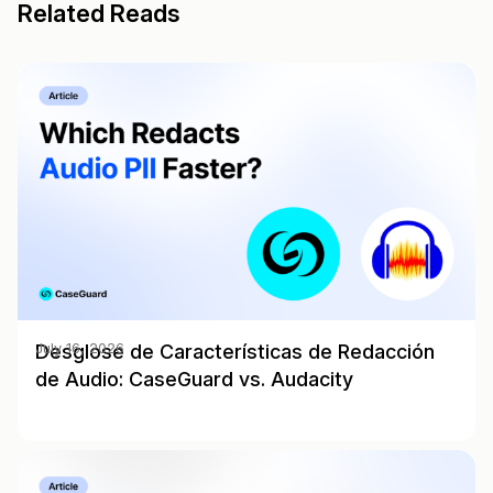
Related Reads
Desglose de Características de Redacción
July 16, 2026
de Audio: CaseGuard vs. Audacity