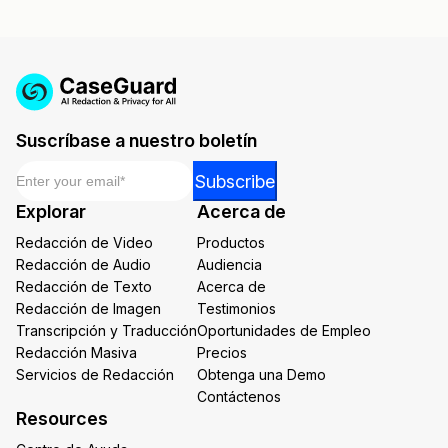
Suscríbase a nuestro boletín
Email
*
Email
Subscribe
Email
Explorar
Acerca de
Email
Redacción de Video
Productos
Redacción de Audio
Audiencia
Redacción de Texto
Acerca de
Redacción de Imagen
Testimonios
Transcripción y Traducción
Oportunidades de Empleo
Redacción Masiva
Precios
Servicios de Redacción
Obtenga una Demo
Contáctenos
Resources