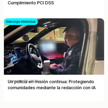
Cumplimiento PCI DSS
liderazgo intelectual
Un policía en misión continua: Protegiendo
September 15, 2025
comunidades mediante la redacción con IA