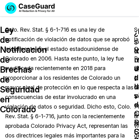
Reservar una
Servicios
Solicitar cotización
Ley
Demo
Colo. Rev. Stat. § 6-1-716 es una ley de
S
¿
de
notificación de violación de datos que se aprobó
la
Soluciones
s
s
Licencia de CaseGuard Studio
Notificación
inicialmente en el estado estadounidense de
C
English
d
l
Industrias
Precios de Redacción a Pedido
Redacción de vídeos
de
u
r
Colorado en 2006. Hasta este punto, la ley fue
R
Español
v
d
Brechas
modificada recientemente en 2018 para
St
Precios
Redacción de documentos
Cuerpos Policiales
d
n
de
proporcionar a los residentes de Colorado un
§
l
d
Recursos
Redacción de audio
mayor nivel de protección en lo que respecta a las
6
Transportación
Seguridad
s
v
consecuencias de estar involucrado en una
1-
en
Redacción en Bulto
Eventos
e
d
La Atención Médica
Preguntas Frecuentes
violación de datos o seguridad. Dicho esto, Colo.
71
Colorado
C
s
Rev. Stat. § 6-1-716, junto con la recientemente
u
Redacción de imágenes
Educación
Artículos
R
s
aprobada Colorado Privacy Act, representan las
v
S
C
Transcripción y Traducción
El Gobierno
Casos Practicos
dos directrices legales más importantes para la
d