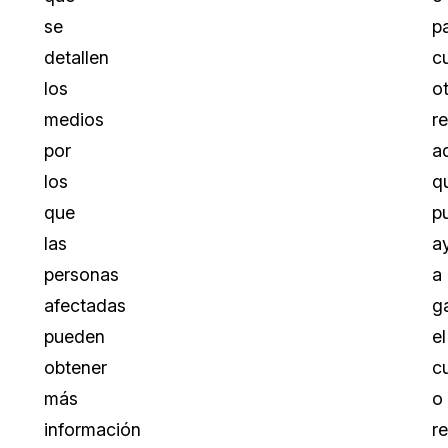
se
p
detallen
c
los
o
medios
r
por
a
los
q
que
p
las
a
personas
a
afectadas
g
pueden
el
obtener
c
más
o
información
r