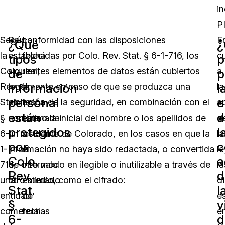
i
PI
Según
De conformidad con las disposiciones
La
E
¿Qué
la
establecidas por Colo. Rev. Stat. § 6-1-716, los
fecha
c
tipos
p
Colo.
siguientes elementos de datos están cubiertos
real,
a
de
p
información
l
Rev.
legalmente en caso de que se produzca una
la
la
personal
e
Stat.
violación de la seguridad, en combinación con el
fecha
a
están
d
§
nombre o la inicial del nombre o los apellidos de
estimada
d
protegidos
l
6-
un residente de Colorado, en los casos en que la
o
la
por
c
1-
información no haya sido redactada, o convertida
el
le
Colo.
a
716,
de otro modo en ilegible o inutilizable a través de
intervalo
la
Rev.
d
una
otro medio, como el cifrado:
estimado
d
Stat.
l
entidad
de
e
§
v
comercial
fechas
e
6-
d