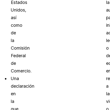
Estados
la
Unidos,
a
así
p
como
in
de
a
la
l
Comisión
o
Federal
d
de
e
Comercio.
e
Una
r
declaración
a
en
la
la
v
que
o