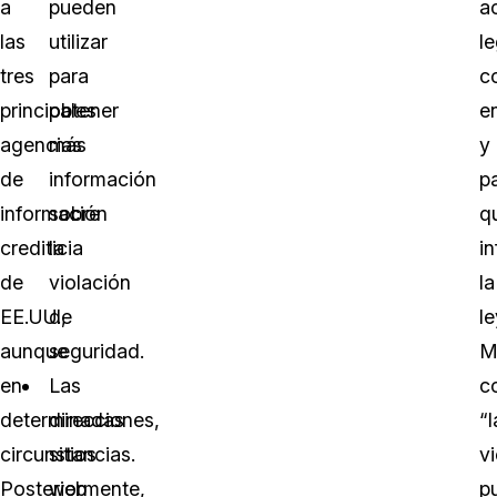
a
pueden
a
las
utilizar
l
tres
para
c
principales
obtener
e
agencias
más
y
de
información
pa
información
sobre
q
crediticia
la
in
de
violación
la
EE.UU.,
de
le
aunque
seguridad.
M
en
Las
c
determinadas
direcciones,
“l
circunstancias.
sitios
v
Posteriormente,
web
p