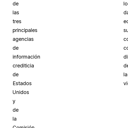
de
lo
las
d
tres
e
principales
s
agencias
c
de
c
información
d
crediticia
d
de
la
Estados
vi
Unidos
y
de
la
Comisión