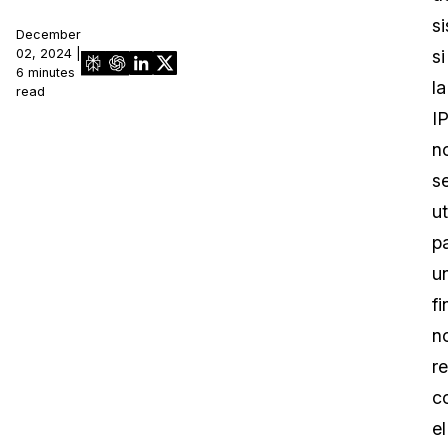
s
December
02, 2024 |
si
6 minutes
la
read
I
n
s
ut
p
u
fi
n
r
c
el