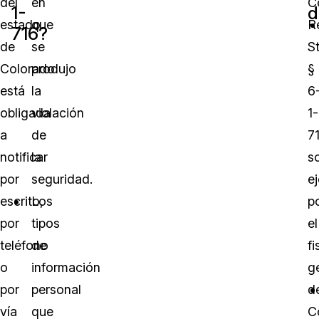
del
en
C
1-
d
estado
que
R
716?
de
se
St
Colorado
produjo
§
está
la
6
obligada
violación
1-
a
de
7
notificar
la
s
por
seguridad.
e
escrito,
Los
p
por
tipos
el
teléfono
de
fi
o
información
g
por
personal
d
vía
que
C