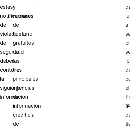
estas
y
d
notificaciones
números
l
de
de
a
violaciones
teléfono
s
de
gratuitos
ci
seguridad
de
s
deben
las
lo
contener
tres
d
la
principales
p
siguiente
agencias
el
información
de
Fi
información
G
crediticia
q
de
ti