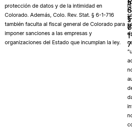
§
R
protección de datos y de la intimidad en
la
6
S
Sector Jurídico
Centro de Ayuda
Colorado. Además, Colo. Rev. Stat. § 6-1-716
s
1
§
también faculta al fiscal general de Colorado para
s
Servicios Financieros
Videoteca
7
6
imponer sanciones a las empresas y
d
1
Casinos
Recomendaciones
organizaciones del Estado que incumplan la ley.
c
7
“
Medios de Comunicación y
Sobre nosotros
Entretenimiento
a
n
Trabaja con nosotros
Centros de Atención Telefónica
a
Contáctanos
d
Centros de Crisis y Las Líneas Directas
d
La Venta al Por Menor
i
n
TI y Operaciones
c