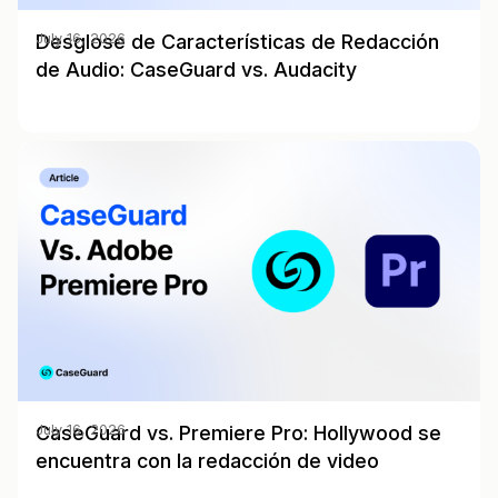
Desglose de Características de Redacción
July 16, 2026
de Audio: CaseGuard vs. Audacity
CaseGuard vs. Premiere Pro: Hollywood se
July 16, 2026
encuentra con la redacción de video