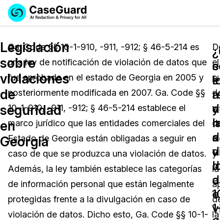
Reservar una
Servicios
Solicitar cotización
Legislación
Demo
Ga. Code §§ 10-1-910, -911, -912; § 46-5-214 es
D
¿
¿
sobre
una ley de notificación de violación de datos que
el
Soluciones
e
s
Licencia de CaseGuard Studio
violaciones
fue aprobada en el estado de Georgia en 2005 y
p
English
e
l
Industrias
Precios de Redacción a Pedido
Redacción de vídeos
de
a
r
posteriormente modificada en 2007. Ga. Code §§
d
Español
y
d
seguridad
10-1-910, -911, -912; § 46-5-214 establece el
vi
Precios
Redacción de documentos
Cuerpos Policiales
l
n
en
marco jurídico que las entidades comerciales del
d
a
d
Recursos
Redacción de audio
Estado de Georgia están obligadas a seguir en
a
Transportación
Georgia
d
v
caso de que se produzca una violación de datos.
y
Redacción en Bulto
Eventos
l
d
La Atención Médica
Preguntas Frecuentes
Además, la ley también establece las categorías
la
a
d
de información personal que están legalmente
a
Redacción de imágenes
Educación
Artículos
1
e
protegidas frente a la divulgación en caso de
d
1
v
Transcripción y Traducción
El Gobierno
Casos Practicos
violación de datos. Dicho esto, Ga. Code §§ 10-1-
la