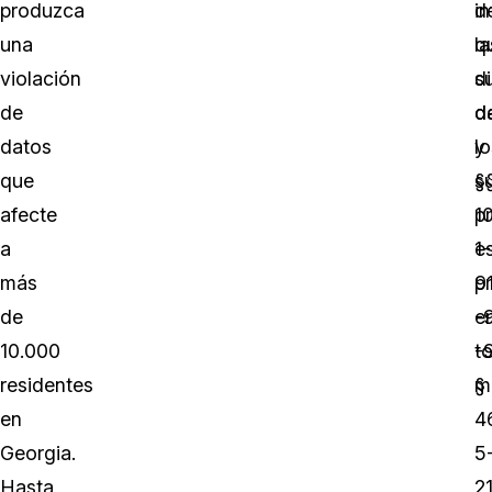
produzca
in
d
una
la
q
violación
d
s
de
d
d
datos
lo
y
que
§
s
afecte
1
p
a
1-
e
más
9
p
de
-9
e
10.000
-9
t
residentes
§
m
en
4
Georgia.
5
Hasta
2