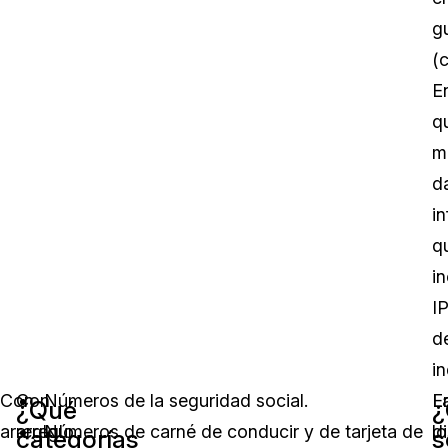
g
(
E
q
m
d
i
q
i
I
d
in
Con
Con
Números de la seguridad social.
E
L
¿Qué
¿
arreglo
arreglo
Números de carné de conducir y de tarjeta de
lo
d
categorías
s