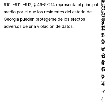
9
d
910, -911, -912; § 46-5-214 representa el principal
le
-
G
Sector Jurídico
Centro de Ayuda
medio por el que los residentes del estado de
la
-
C
Georgia pueden protegerse de los efectos
d
Servicios Financieros
Videoteca
y
§
adversos de una violación de datos.
e
4
1
Casinos
Recomendaciones
e
5
1
2
9
G
Medios de Comunicación y
Sobre nosotros
d
-
Entretenimiento
C
C
-
§
Trabaja con nosotros
Centros de Atención Telefónica
d
§
1
Contáctanos
G
4
1-
Centros de Crisis y Las Líneas Directas
5
9
2
La Venta al Por Menor
-9
-9
TI y Operaciones
§