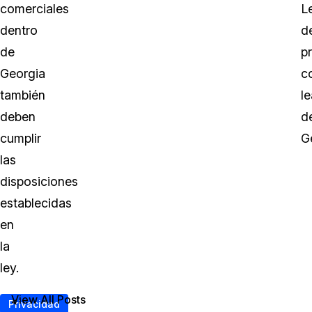
comerciales
L
dentro
d
de
p
Georgia
c
también
le
deben
d
cumplir
G
las
disposiciones
establecidas
en
la
ley.
View All Posts
<
Privacidad