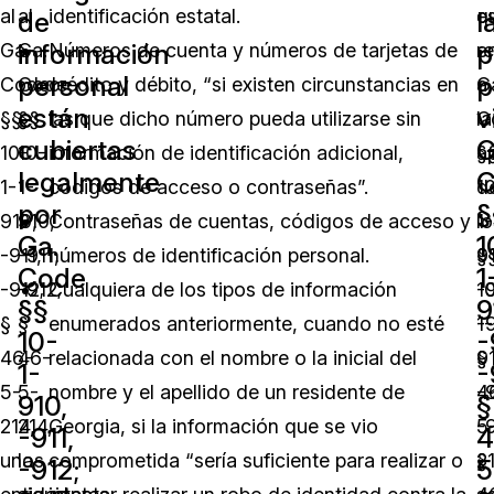
al
al
identificación estatal.
q
e
de
l
información
p
Ga.
Ga.
Números de cuenta y números de tarjetas de
r
e
personal
p
Code
Code
crédito y débito, “si existen circunstancias en
a
G
están
v
§§
§§
las que dicho número pueda utilizarse sin
la
C
cubiertas
G
10-
10-
información de identificación adicional,
a
§
legalmente
C
1-
1-
códigos de acceso o contraseñas”.
d
1
por
§
910,
910,
Contraseñas de cuentas, códigos de acceso y
lo
1-
Ga.
1
-911,
-911,
números de identificación personal.
§
9
Code
1
-912;
-912;
Cualquiera de los tipos de información
1
-9
§§
9
§
§
enumerados anteriormente, cuando no esté
1-
-9
10-
-
46-
46-
relacionada con el nombre o la inicial del
9
§
1-
-
5-
5-
nombre y el apellido de un residente de
-9
4
910,
§
214,
214,
Georgia, si la información que se vio
-9
5
-911,
4
una
los
comprometida “sería suficiente para realizar o
§
2
-912;
5