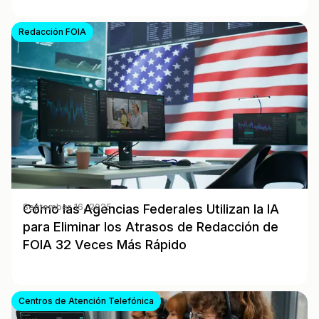
Redacción FOIA
Cómo las Agencias Federales Utilizan la IA
September 16, 2025
para Eliminar los Atrasos de Redacción de
FOIA 32 Veces Más Rápido
Centros de Atención Telefónica