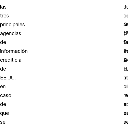
las
J
p
tres
d
c
principales
G
s
agencias
(F
p
de
B
ta
información
P
a
crediticia
Ac
D
de
H
e
EE.UU.
e
m
en
p
d
caso
la
r
de
e
p
que
c
e
se
q
s