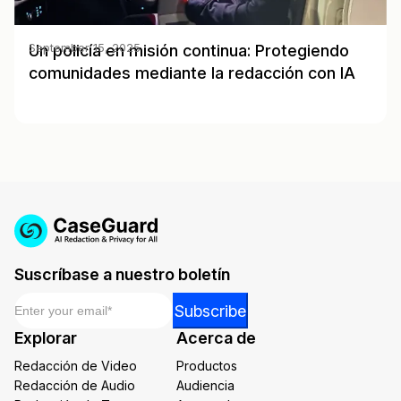
Un policía en misión continua: Protegiendo
September 15, 2025
comunidades mediante la redacción con IA
Suscríbase a nuestro boletín
Email
*
Email
Subscribe
Email
Explorar
Acerca de
Email
Redacción de Video
Productos
Redacción de Audio
Audiencia