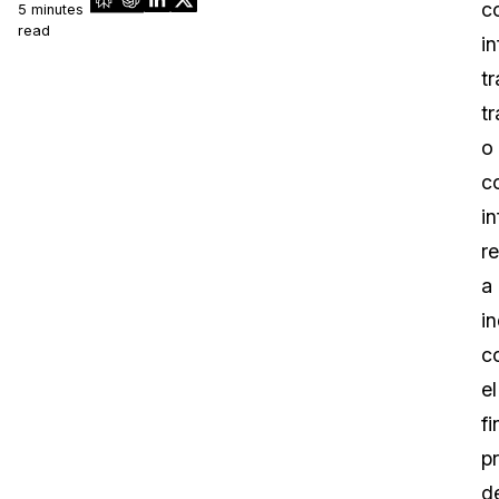
c
5 minutes
read
in
tr
tr
o
c
i
re
a
i
c
el
fi
pr
d