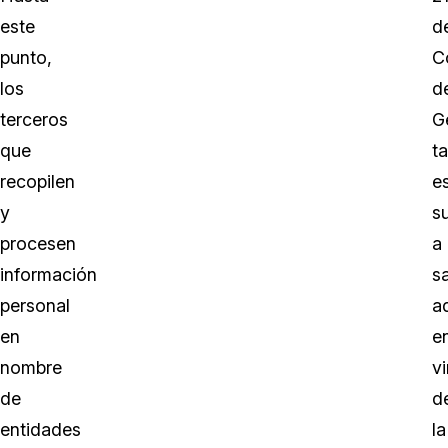
este
d
punto,
C
los
d
terceros
G
que
t
recopilen
e
y
s
procesen
a
información
s
personal
a
en
e
nombre
vi
de
d
entidades
la