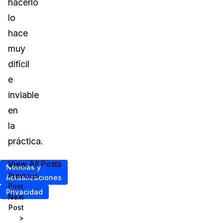
hacerlo
lo
hace
muy
difícil
e
inviable
en
la
práctica.
View All Posts
<
Noticias y
Previous
Actualizaciones
Post
Privacidad
Next
Post
>