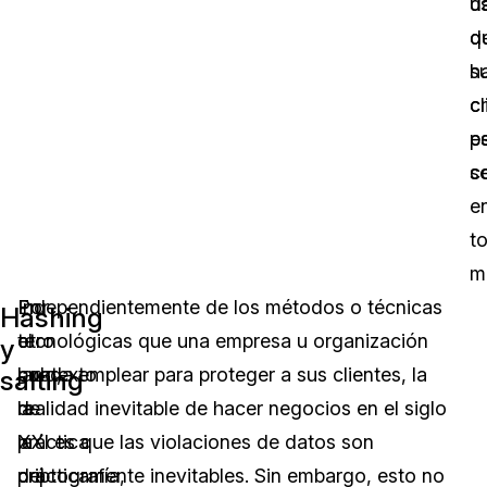
d
u
d
q
s
h
cl
c
p
e
s
c
e
t
m
En
Por
Independientemente de los métodos o técnicas
Hashing
el
otro
tecnológicas que una empresa u organización
y
contexto
lado,
pueda emplear para proteger a sus clientes, la
salting
de
la
realidad inevitable de hacer negocios en el siglo
la
práctica
XXI es que las violaciones de datos son
criptografía,
del
prácticamente inevitables. Sin embargo, esto no