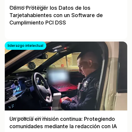
Cómo Proteger los Datos de los
September 16, 2025
Tarjetahabientes con un Software de
Cumplimiento PCI DSS
liderazgo intelectual
Un policía en misión continua: Protegiendo
September 15, 2025
comunidades mediante la redacción con IA