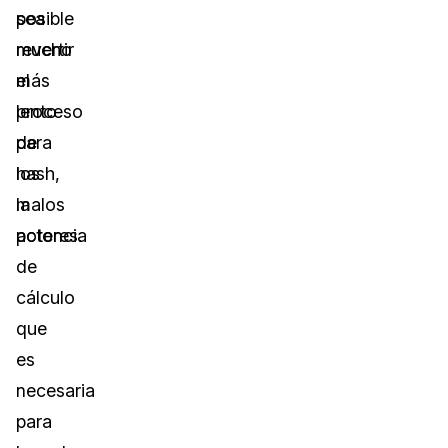
posible
sea
revertir
mucho
el
más
proceso
lento
de
para
hash,
los
la
malos
potencia
actores.
de
cálculo
que
es
necesaria
para