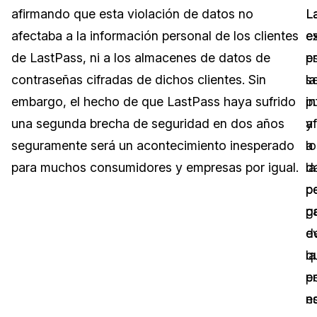
afirmando que esta violación de datos no
L
L
Sector Jurídico
Centro de Ayuda
afectaba a la información personal de los clientes
e
e
de LastPass, ni a los almacenes de datos de
p
e
Servicios Financieros
Videoteca
contraseñas cifradas de dichos clientes. Sin
la
s
Casinos
Recomendaciones
embargo, el hecho de que LastPass haya sufrido
i
p
una segunda brecha de seguridad en dos años
y
a
Medios de Comunicación y
Sobre nosotros
Entretenimiento
seguramente será un acontecimiento inesperado
lo
a
para muchos consumidores y empresas por igual.
d
la
Trabaja con nosotros
Centros de Atención Telefónica
p
p
Contáctanos
p
g
Centros de Crisis y Las Líneas Directas
ev
d
La Venta al Por Menor
q
la
p
e
TI y Operaciones
n
e