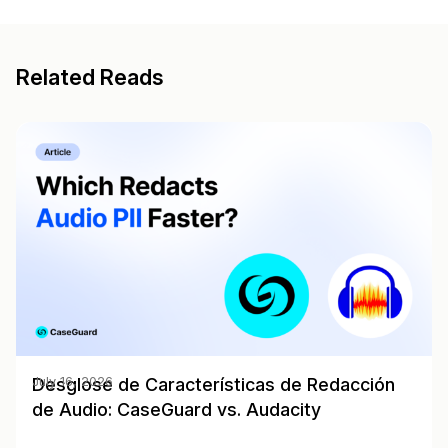
Related Reads
Desglose de Características de Redacción
July 16, 2026
de Audio: CaseGuard vs. Audacity