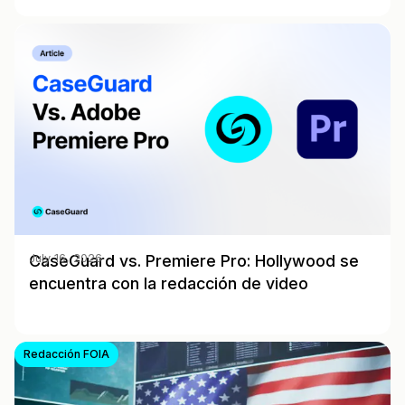
CaseGuard vs. Premiere Pro: Hollywood se
July 16, 2026
encuentra con la redacción de video
Redacción FOIA