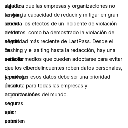
el
salado
significa que las empresas y organizaciones no
hashing
se
tengan la capacidad de reducir y mitigar en gran
se
refiere
medida los efectos de un incidente de violación
define
a
de datos, como ha demostrado la violación de
como
añadir
seguridad más reciente de LastPass. Desde el
“el
un
hashing y el salting hasta la redacción, hay una
estudio
carácter
serie de medios que pueden adoptarse para evitar
de
o
que los ciberdelincuentes roben datos personales,
técnicas
elemento
y proteger esos datos debe ser una prioridad
de
único
absoluta para todas las empresas y
comunicación
a
organizaciones del mundo.
seguras
un
que
valor
permiten
antes