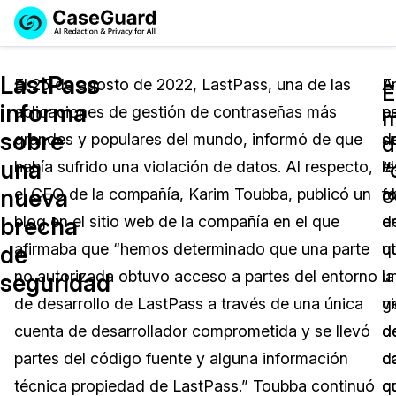
Reservar una
Servicios
Solicitar cotización
LastPass
Demo
El 25 de agosto de 2022, LastPass, una de las
E
A
E
informa
aplicaciones de gestión de contraseñas más
e
p
Soluciones
m
Licencia de CaseGuard Studio
sobre
grandes y populares del mundo, informó de que
s
d
English
d
Industrias
Precios de Redacción a Pedido
Redacción de vídeos
una
“
había sufrido una violación de datos. Al respecto,
el
la
Español
c
nueva
el CEO de la compañía, Karim Toubba, publicó un
o
f
Precios
Redacción de documentos
Cuerpos Policiales
brecha
blog en el sitio web de la compañía en el que
d
e
Recursos
Redacción de audio
afirmaba que “hemos determinado que una parte
ut
q
Transportación
de
no autorizada obtuvo acceso a partes del entorno
u
la
seguridad
Redacción en Bulto
Eventos
La Atención Médica
Preguntas Frecuentes
de desarrollo de LastPass a través de una única
g
v
cuenta de desarrollador comprometida y se llevó
d
d
Redacción de imágenes
Educación
Artículos
partes del código fuente y alguna información
c
d
Transcripción y Traducción
El Gobierno
Casos Practicos
técnica propiedad de LastPass.” Toubba continuó
c
q