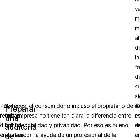
v
m
m
al
d
la
f
d
s
si
Puede
Si
A veces, el consumidor o incluso el propietario de
C
A
Preparar
resultar
todas
una empresa no tiene tan clara la diferencia entre
m
e
una
difícil
las
confidencialidad y privacidad. Por eso es bueno
s
d
auditoría
de
entender
nuevas
contar con la ayuda de un profesional de la
in
e