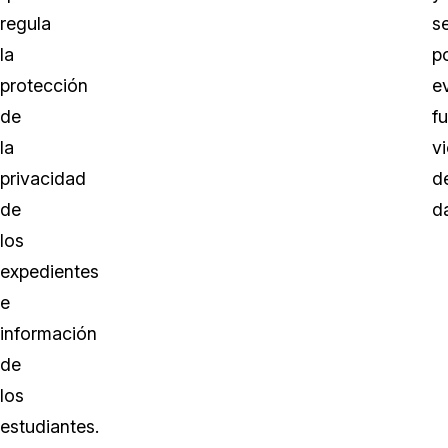
regula
s
la
p
protección
ev
de
f
la
v
privacidad
d
de
d
los
expedientes
e
información
de
los
estudiantes.