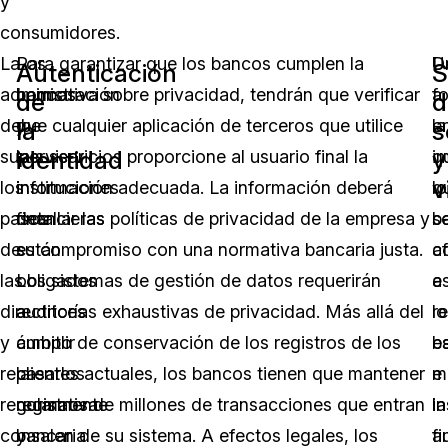
y
consumidores.
La
Los
Para garantizar que los bancos cumplen la
U
D
Autenticación
S
administración
bancos
normativa sobre privacidad, tendrán que verificar
f
a
de
d
debe
y
que cualquier aplicación de terceros que utilice
e
la
la
s
identidad
y
supervisar
las
sus servicios proporcione al usuario final la
q
i
v
los
instituciones
información adecuada. La información deberá
lo
q
pasos
financieras
detallar las políticas de privacidad de la empresa y
b
s
de
están
su compromiso con una normativa bancaria justa.
a
c
las
obligados
Los sistemas de gestión de datos requerirán
e
a
directrices
a
auditorías exhaustivas de privacidad. Más allá del
r
lo
y
cumplir
ámbito de conservación de los registros de los
e
b
repasarlos
la
clientes actuales, los bancos tienen que mantener
m
e
regularmente
normativa
registros de millones de transacciones que entran
la
in
con
bancaria
y salen de su sistema. A efectos legales, los
a
fi