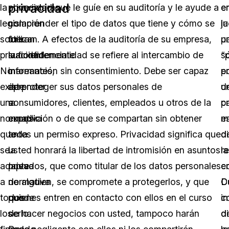
privacidad
la
abreviaturas
privacidad que le guíe en su auditoría y le ayude a
e
e
legislación
no
comprender el tipo de datos que tiene y cómo se
la
j
sobre
fueran
utilizan. A efectos de la auditoría de su empresa,
p
u
privacidad.
suficientemente
la confidencialidad se refiere al intercambio de
“
s
No
mareantes,
información sin consentimiento. Debe ser capaz
e
po
existe
aprender
de proteger sus datos personales de
u
d
una
a
consumidores, clientes, empleados u otros de la
ca
p
normativa
cumplir
exposición o de que se compartan sin obtener
m
es
que
toda
antes un permiso expreso. Privacidad significa que
di
d
se
la
usted honrará la libertad de intromisión en asuntos
re
la
adapte
nueva
privados, que como titular de los datos personales
c
e
a
normativa
de alguien, se compromete a protegerlos, y que
C
D
todos
puede
quienes entren en contacto con ellos en el curso
in
c
los
serlo.
de hacer negocios con usted, tampoco harán
de
di