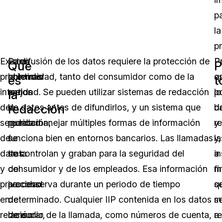
p
la
p
Existen
Para
La difusión de los datos requiere la protección de
P
P
Qué
P
problemas
entender
la intimidad, tanto del consumidor como de la
q
e
es
t
internos
mejor
entidad. Se pueden utilizar sistemas de redacción
lo
po
la
redacción
de
la
de datos antes de difundirlos, y un sistema que
b
d
seguridad
redacción,
pueda manejar múltiples formas de información
y
r
de
se
funciona bien en entornos bancarios. Las llamadas
la
y,
datos
trata
se controlan y graban para la seguridad del
in
a
y
del
consumidor y de los empleados. Esa información
f
m
privacidad
proceso
se conserva durante un periodo de tiempo
s
q
en
de
determinado. Cualquier IIP contenida en los datos
m
s
relación
censurar,
de audio de la llamada, como números de cuenta,
a
r