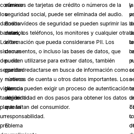
con
eliminar
números de tarjetas de crédito o números de la
la
y
los
u
seguridad social, puede ser eliminada del audio.
v
p
datos
ocultar
En los vídeos de seguridad se pueden suprimir las
d
lo
bancarios.
datos,
caras, los teléfonos, los monitores y cualquier otra
la
d
Los
vídeo
información que pueda considerarse PII. Los
t
la
sistemas
o
documentos, o incluso las bases de datos, que
b
r
de
audio
pueden utilizarse para extraer datos, también
m
p
seguridad
por
pueden redactarse en busca de información como
s
c
y
motivos
números de cuenta u otros datos importantes. Los
n
a
vigilancia
de
bancos pueden exigir un proceso de autenticación
t
c
también
seguridad
de identidad en dos pasos para obtener los datos
u
d
plantean
o
que faltan del consumidor.
c
T
un
responsabilidad.
to
u
problema
El
d
o