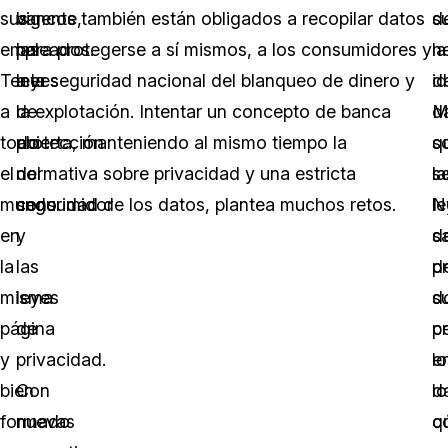
sus
vigente,
bancos también están obligados a recopilar datos
d
s
empleados.
las
para protegerse a sí mismos, a los consumidores y
la
n
Tener
leyes
a la seguridad nacional del blanqueo de dinero y
i
d
a
de
la explotación. Intentar un concepto de banca
M
d
todo
protección
abierta, manteniendo al mismo tiempo la
q
s
el
del
normativa sobre privacidad y una estricta
la
se
mundo
consumidor
seguridad de los datos, plantea muchos retos.
l
N
en
y
d
s
la
las
p
d
misma
leyes
s
d
página
de
c
p
y
privacidad.
e
lo
bien
Con
lo
d
formado
nuevas
q
c