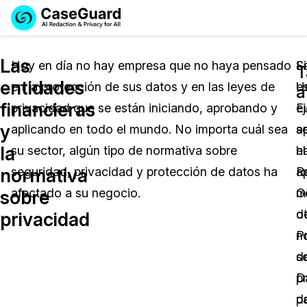
Reservar una
Servicios
Solicitar cotización
Las
Demo
Hoy en día no hay empresa que no haya pensado
L
S
T
entidades
en la protección de sus datos y en las leyes de
U
e
Soluciones
a
Licencia de CaseGuard Studio
financieras
privacidad que se están iniciando, aprobando y
E
e
English
Industrias
Precios de Redacción a Pedido
Redacción de vídeos
y
aplicando en todo el mundo. No importa cuál sea
a
s
Español
la
su sector, algún tipo de normativa sobre
el
h
Precios
Redacción de documentos
Cuerpos Policiales
normativa
seguridad, privacidad y protección de datos ha
R
a
Recursos
Redacción de audio
afectado a su negocio.
G
m
Transportación
sobre
d
o
privacidad
Redacción en Bulto
Eventos
La Atención Médica
Preguntas Frecuentes
P
n
d
s
Redacción de imágenes
Educación
Artículos
D
p
Transcripción y Traducción
El Gobierno
Casos Practicos
p
d