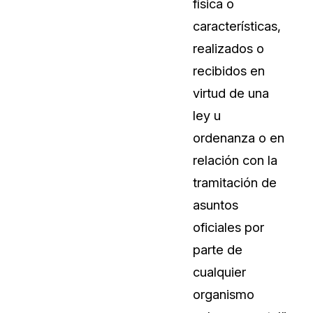
física o
Sobre nosotros
características,
Más información sobre CaseGuard
al Por Menor
misión
realizados o
recibidos en
aciones
Trabaja con nosotros
virtud de una
Únase a nuestro equipo y ayúden
ley u
construir el futuro de la redacción
ordenanza o en
relación con la
Contáctanos
tramitación de
Póngase en contacto con nuestro
asuntos
oficiales por
parte de
cualquier
organismo