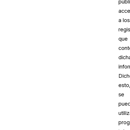
públ
acc
a los
regi
que
cont
dich
info
Dich
esto
se
pue
utili
prog