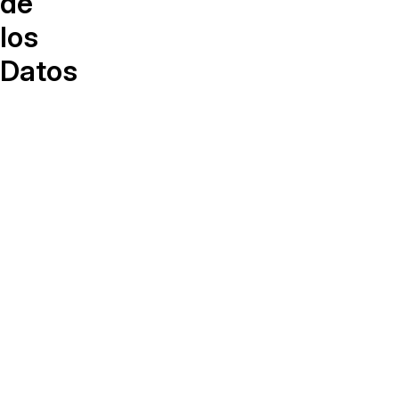
de
¿Necesitas redactar una gran cantidad 
archivos? Podemos ayudarte
los
Datos