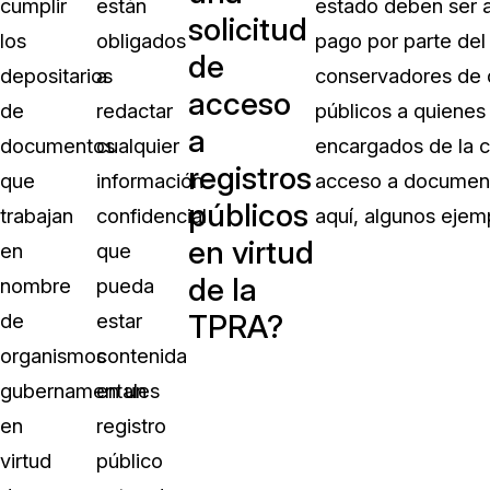
cumplir
están
estado deben ser ac
solicitud
los
obligados
pago por parte del 
de
depositarios
a
conservadores de d
acceso
de
redactar
públicos a quienes
a
documentos
cualquier
encargados de la c
registros
que
información
acceso a documento
públicos
trabajan
confidencial
aquí, algunos ejem
en virtud
en
que
de la
nombre
pueda
TPRA?
de
estar
organismos
contenida
gubernamentales
en un
en
registro
virtud
público