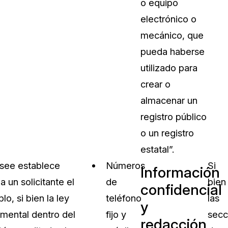
o equipo
electrónico o
mecánico, que
pueda haberse
utilizado para
crear o
almacenar un
registro público
o un registro
estatal”.
ssee establece
Números
Si
Información
 un solicitante el
de
bien
confidencial
o, si bien la ley
teléfono
las
y
mental dentro del
fijo y
secc
redacción