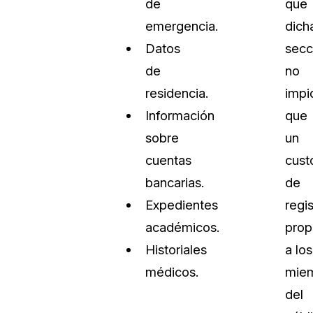
de
que
emergencia.
dich
Datos
secc
de
no
residencia.
impi
Información
que
sobre
un
cuentas
cust
bancarias.
de
Expedientes
regi
académicos.
prop
Historiales
a los
médicos.
mie
del