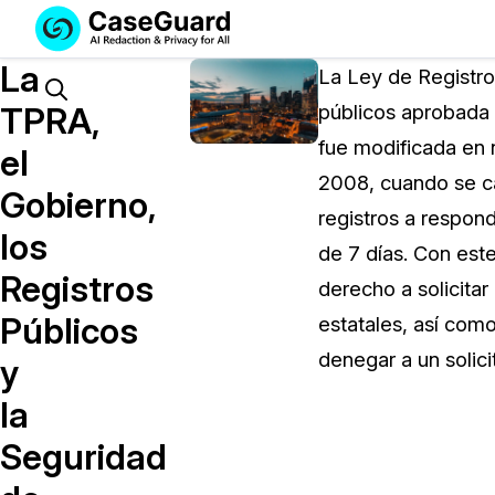
Servicios
Soluciones
La
SUSCRÍBASE
La Ley de Registro
A
Search
TPRA,
públicos aprobada o
CASEGUARD
fue modificada en 
STUDIO
el
O
2008, cuando se cam
Gobierno,
SUBCONTRATE
registros a respond
CON
los
de 7 días. Con est
NOSOTROS
Registros
SUS
derecho a solicita
REDACCIONES
Públicos
estatales, así com
Licencia de CaseGuard Studi
denegar a un solici
y
Selecciona un plan que se adapte a tus
la
necesidades
Seguridad
Precios de Redacción a Pedi