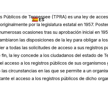
Industrias
FUNCIONES DE
¿QUIÉN
s Públicos de Tennessee (TPRA) es una ley de acceso
ES
REDACCIÓN,
UTILIZA
riginalmente por la legislatura estatal en 1957. Poster
TRANSCRIPCIÓN
CASEGUARD
English
numerosas ocasiones tras su aprobación inicial en 195
Y TRADUCCIÓN
Cuerpos P
DE CASEGUARD
biaron las disposiciones de la ley para obligar a los
Español
STUDIO
er a todas las solicitudes de acceso a sus registros p
Transport
Redacción de vídeos
e fin, la ley concede a los ciudadanos del estado de 
Redacte caras, matrículas, pantallas, blocs
r el acceso a los registros públicos de sus organismo
de notas y más con un solo clic desde una
La Atenci
cantidad ilimitada de videos
o las circunstancias en las que se permite a un orga
o
tante el acceso a los registros públicos de dicho org
Redacción de documentos
Educació
Redacte información de identificación
personal (PII) de miles de archivos PDF,
Excel, Doc, correo electrónico y PST con un
El Gobier
do
solo clic