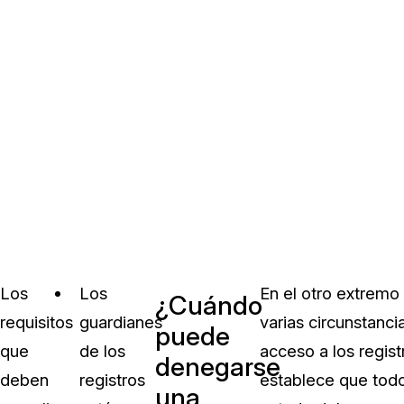
Los
Los
En el otro extremo
¿Cuándo
requisitos
guardianes
varias circunstanci
puede
que
de los
acceso a los regist
denegarse
deben
registros
establece que todo
una