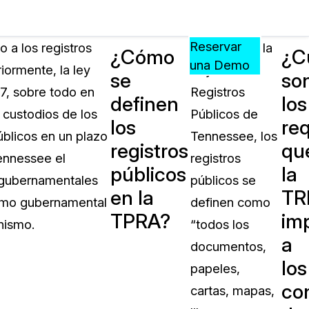
Precios
Recursos
Eventos
APRENDA,
Reservar
 a los registros
En virtud de la
¿Cómo
¿C
CONECTE
una Demo
iormente, la ley
Ley de
se
so
?
Y
7, sobre todo en
Registros
CREZCA
definen
los
oliciales
CON
 custodios de los
Públicos de
los
req
CASEGUARD
úblicos en un plazo
Tennessee, los
registros
qu
ación
Preguntas Frecuentes
Tennessee el
registros
públicos
la
Explore preguntas frecuentes sobr
s gubernamentales
públicos se
CaseGuard
en la
TR
ón Médica
nismo gubernamental
definen como
TPRA?
im
anismo.
“todos los
Artículos
a
n
documentos,
Redacte archivos de video con nu
los
algoritmo mejorado
papeles,
co
cartas, mapas,
no
Casos Practicos