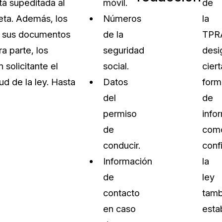
tá supeditada al
móvil.
de
reta. Además, los
Números
la
 a sus documentos
de la
TPR
a parte, los
seguridad
desi
solicitante el
social.
ciert
d de la ley. Hasta
Datos
form
del
de
permiso
info
de
com
conducir.
conf
Información
la
de
ley
contacto
tamb
en caso
esta