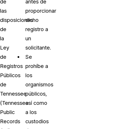
de
antes de
las
proporcionar
disposiciones
dicho
de
registro a
la
un
Ley
solicitante.
de
Se
Registros
prohíbe a
Públicos
los
de
organismos
Tennessee
públicos,
(Tennessee
así como
Public
a los
Records
custodios