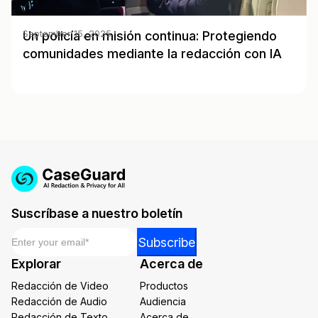
Un policía en misión continua: Protegiendo
September 15, 2025
comunidades mediante la redacción con IA
Suscríbase a nuestro boletín
Email
*
Email
Subscribe
*
Explorar
Acerca de
*
Redacción de Video
Productos
Redacción de Audio
Audiencia
Redacción de Texto
Acerca de