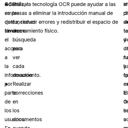
OCR
Además, la tecnología OCR puede ayudar a las
Utilizar
i
el
es
empresas a eliminar la introducción manual de
las
di
p
que
datos, reducir errores y redistribuir el espacio de
funciones
s
d
favorece
almacenamiento físico.
de
t
t
el
búsqueda
d
y
acceso
para
o
d
a
ver
f
n
la
cada
y
h
información
documento.
f
q
por
Realizar
c
e
parte
correcciones
lo
El
de
en
d
O
los
los
e
h
usuarios.
documentos
a
c