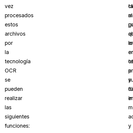
vez
cl
t
procesados
al
m
estos
g
p
archivos
q
a
por
lo
e
la
e
e
tecnología
t
o
OCR
a
p
se
s
y
pueden
d
f
realizar
i
e
las
m
siguientes
a
funciones:
y