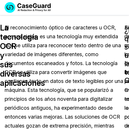
Reservar una
Servicios
Solicitar cotización
La
Demo
El reconocimiento óptico de caracteres u OCR,
El
A
¿
tecnología
por sus siglas, es una tecnología muy extendida
u
d
Soluciones
q
Licencia de CaseGuard Studio
OCR
que se utiliza para reconocer texto dentro de una
m
c
English
s
Industrias
Precios de Redacción a Pedido
Redacción de vídeos
y
u
variedad de imágenes diferentes, como
c
lo
Español
l
sus
documentos escaneados y fotos. La tecnología
d
d
Precios
Redacción de documentos
Cuerpos Policiales
t
diversas
OCR se utiliza para convertir imágenes que
la
e
Recursos
Redacción de audio
contienen texto en datos de texto legibles por una
t
p
Transportación
aplicaciones
máquina. Esta tecnología, que se popularizó a
O
e
Redacción en Bulto
Eventos
La Atención Médica
Preguntas Frecuentes
principios de los años noventa para digitalizar
e
t
periódicos antiguos, ha experimentado desde
la
le
Redacción de imágenes
Educación
Artículos
entonces varias mejoras. Las soluciones de OCR
c
p
Transcripción y Traducción
El Gobierno
Casos Practicos
actuales gozan de extrema precisión, mientras
d
u