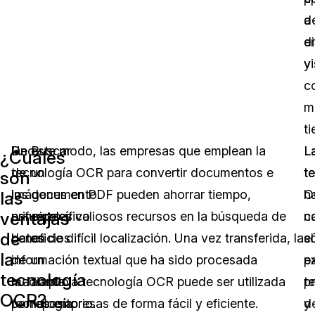
a
d
e
d
y
vi
c
m
t
Uno
De este modo, las empresas que emplean la
Buscar
L
L
¿Cuáles
de
tecnología OCR para convertir documentos e
un
t
t
son
los
imágenes en PDF pueden ahorrar tiempo,
documento
O
h
las
ventajas
principales
esfuerzo y valiosos recursos en la búsqueda de
específico
n
c
de
beneficios
datos de difícil localización. Una vez transferida, la
en
s
el
la
de
información textual que ha sido procesada
un
e
p
tecnología
la
mediante la tecnología OCR puede ser utilizada
amplio
t
p
OCR?
tecnología
por las empresas de forma fácil y eficiente.
repositorio.
d
y