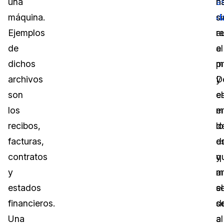
una
a
h
máquina.
d
s
Ejemplos
a
r
de
el
a
dichos
p
m
archivos
y
D
son
el
e
los
e
m
recibos,
d
lo
facturas,
d
e
contratos
y
q
y
m
a
estados
el
s
financieros.
se
d
Una
al
a