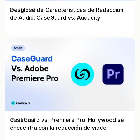
Desglose de Características de Redacción
July 16, 2026
de Audio: CaseGuard vs. Audacity
CaseGuard vs. Premiere Pro: Hollywood se
July 16, 2026
encuentra con la redacción de video