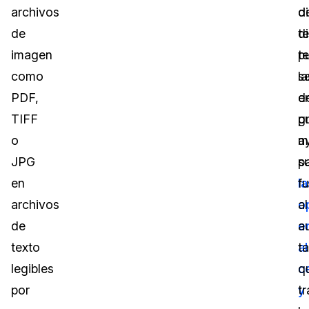
archivos
d
d
de
t
d
imagen
p
t
como
s
la
PDF,
d
e
TIFF
g
p
o
a
m
JPG
p
s
en
la
f
archivos
o
al
de
e
a
texto
al
t
legibles
c
q
por
y
t