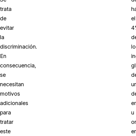
trata
h
de
el
evitar
4
la
d
discriminación.
lo
En
i
consecuencia,
g
se
d
necesitan
u
motivos
d
adicionales
e
para
u
tratar
o
este
e