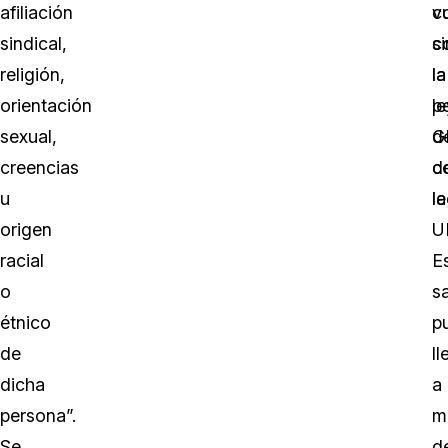
afiliación
c
v
sindical,
c
si
religión,
la
la
orientación
le
p
sexual,
G
d
creencias
d
c
u
la
le
origen
U
racial
E
o
s
étnico
p
de
ll
dicha
a
persona”.
m
Se
d