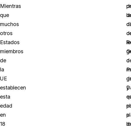
Mientras
p
d
que
d
la
muchos
d
d
otros
c
d
Estados
le
R
miembros
g
G
de
o
d
la
m
P
UE
g
d
establecen
y
D
esta
e
q
edad
el
p
en
p
a
18
d
lo