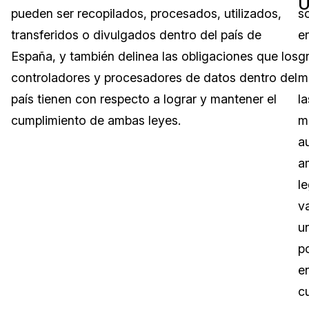
U
pueden ser recopilados, procesados, utilizados,
s
Sector Jurídico
Centro de Ayuda
transferidos o divulgados dentro del país de
e
España, y también delinea las obligaciones que los
g
Servicios Financieros
Videoteca
controladores y procesadores de datos dentro del
m
Casinos
Recomendaciones
país tienen con respecto a lograr y mantener el
la
cumplimiento de ambas leyes.
m
Medios de Comunicación y
Sobre nosotros
Entretenimiento
a
a
Trabaja con nosotros
Centros de Atención Telefónica
l
Contáctanos
v
Centros de Crisis y Las Líneas Directas
u
La Venta al Por Menor
p
e
TI y Operaciones
c