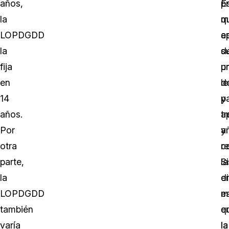
años,
p
E
la
q
m
LOPDGDD
e
a
la
d
s
fija
u
p
en
d
le
14
y
p
años.
tr
ap
Por
a
y
otra
r
c
parte,
S
la
la
e
d
LOPDGDD
m
e
también
q
e
varía
la
la