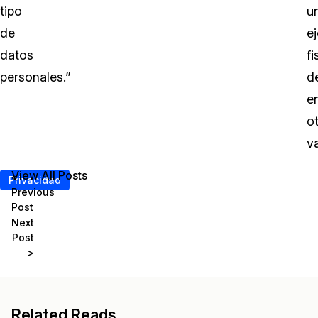
tipo
u
de
ej
datos
fi
personales.”
d
e
o
va
View All Posts
<
Privacidad
Previous
Post
Next
Post
>
Related Reads