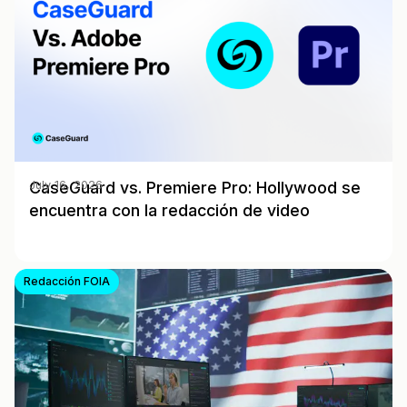
CaseGuard vs. Premiere Pro: Hollywood se
July 16, 2026
encuentra con la redacción de video
Redacción FOIA