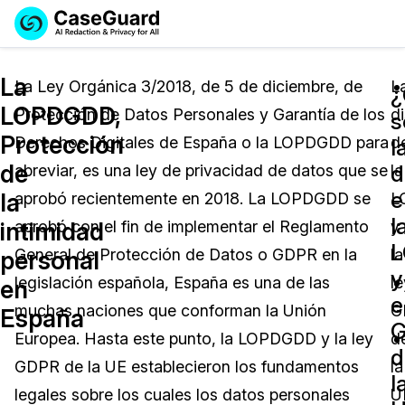
Reservar una
Servicios
Solicitar cotización
La
Demo
La Ley Orgánica 3/2018, de 5 de diciembre, de
L
¿
LOPDGDD,
Protección de Datos Personales y Garantía de los
d
Soluciones
s
Licencia de CaseGuard Studio
Protección
Derechos Digitales de España o la LOPDGDD para
d
English
l
Industrias
Precios de Redacción a Pedido
Redacción de vídeos
de
d
abreviar, es una ley de privacidad de datos que se
la
Español
e
la
aprobó recientemente en 2018. La LOPDGDD se
L
Precios
Redacción de documentos
Cuerpos Policiales
l
intimidad
aprobó con el fin de implementar el Reglamento
y
Recursos
Redacción de audio
General de Protección de Datos o GDPR en la
la
Transportación
personal
y
legislación española, España es una de las
le
en
Redacción en Bulto
Eventos
e
La Atención Médica
Preguntas Frecuentes
muchas naciones que conforman la Unión
G
España
Europea. Hasta este punto, la LOPDGDD y la ley
d
Redacción de imágenes
Educación
Artículos
d
GDPR de la UE establecieron los fundamentos
la
l
Transcripción y Traducción
El Gobierno
Casos Practicos
legales sobre los cuales los datos personales
U