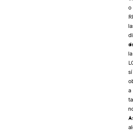
o
R
la
d
d
la
L
sí
o
a
ta
n
As
a