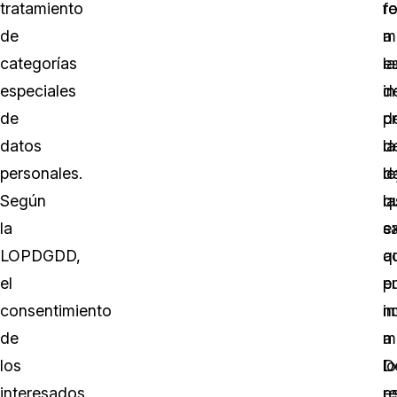
tratamiento
r
f
de
a
m
categorías
la
es
especiales
i
d
de
d
p
datos
la
d
personales.
le
d
Según
la
q
la
s
ex
LOPDGDD,
q
a
el
p
e
consentimiento
i
n
de
a
m
los
lo
D
interesados
r
e