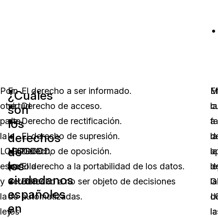
Por
En
El derecho a ser informado.
E
M
¿Cuáles
otra
virtud
Derecho de acceso.
c
la
son
parte,
de
Derecho de rectificación.
a
fa
los
derechos
la
la
El derecho de supresión.
la
d
de
LOPDGDD
LOPDGDD,
Derecho de oposición.
a
la
los
española
los
El derecho a la portabilidad de los datos.
d
le
ciudadanos
y
derechos
Derecho a no ser objeto de decisiones
la
G
españoles
la
de
automatizadas.
L
d
en
ley
los
la
la