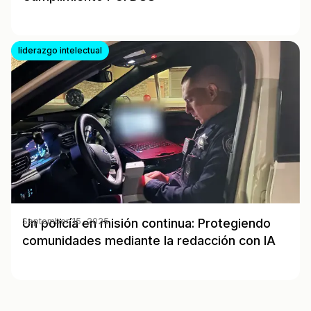
liderazgo intelectual
Un policía en misión continua: Protegiendo
September 15, 2025
comunidades mediante la redacción con IA