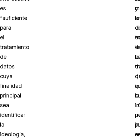
es
y
m
“suficiente
e
lo
para
d
c
el
t
e
tratamiento
e
t
de
c
la
datos
d
t
cuya
q
d
finalidad
in
q
principal
la
s
sea
L
i
identificar
p
n
la
i
p
ideología,
e
s