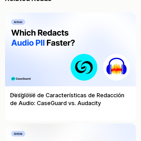
Desglose de Características de Redacción
July 16, 2026
de Audio: CaseGuard vs. Audacity