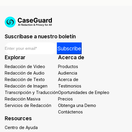
Suscríbase a nuestro boletín
Email
*
Email
Subscribe
Email
Explorar
Acerca de
Email
Redacción de Video
Productos
Redacción de Audio
Audiencia
Redacción de Texto
Acerca de
Redacción de Imagen
Testimonios
Transcripción y Traducción
Oportunidades de Empleo
Redacción Masiva
Precios
Servicios de Redacción
Obtenga una Demo
Contáctenos
Resources
Centro de Ayuda