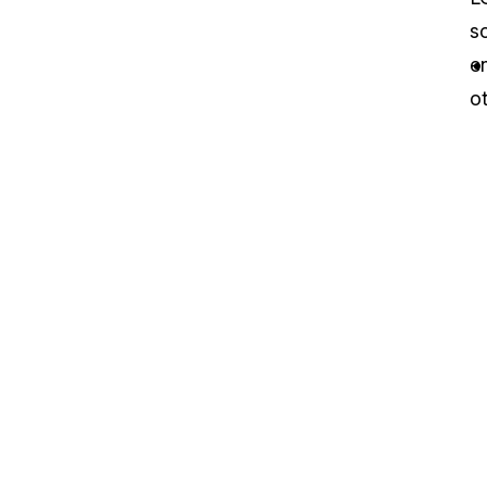
s
e
ot