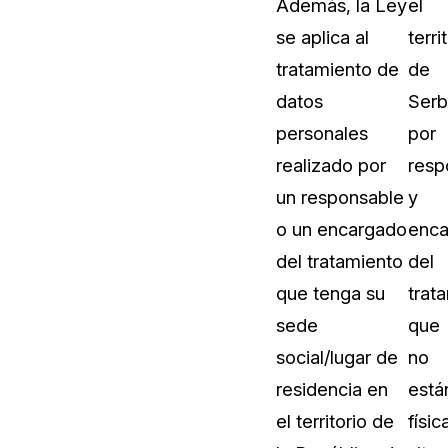
Además, la Ley
el
Sobre nosotros
se aplica al
terri
Más información sobre CaseGuard
al Por Menor
misión
tratamiento de
de
datos
Serb
aciones
Trabaja con nosotros
personales
por
Únase a nuestro equipo y ayúden
realizado por
resp
construir el futuro de la redacción
un responsable
y
o un encargado
enca
Contáctanos
del tratamiento
del
Póngase en contacto con nuestro
que tenga su
trat
sede
que
social/lugar de
no
residencia en
está
el territorio de
físi