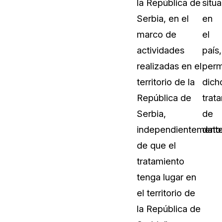
la República de
situ
Serbia, en el
en
marco de
el
actividades
país,
realizadas en el
perm
territorio de la
dich
República de
trat
Serbia,
de
independientement
dato
de que el
tratamiento
tenga lugar en
el territorio de
la República de