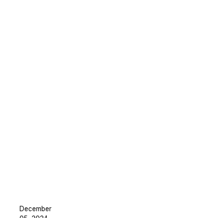
¿Necesitas redactar una gran cantidad 
archivos? Podemos ayudarte
December