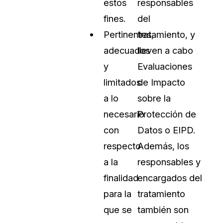
estos
responsables
fines.
del
Pertinentes,
tratamiento, y
adecuados
lleven a cabo
y
Evaluaciones
limitados
de Impacto
a lo
sobre la
necesario
Protección de
con
Datos o EIPD.
respecto
Además, los
a la
responsables y
finalidad
encargados del
para la
tratamiento
que se
también son