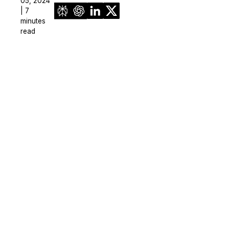
05, 2024
| 7
minutes
read