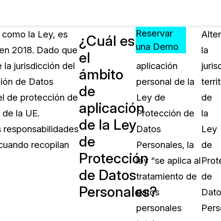
Precios
Recursos
Eventos
APRENDA,
Reservar
 como la Ley, es
En cuanto al
Alte
¿Cuál es
CONECTE
una Demo
 en 2018. Dado que
ámbito de
la
el
?
Y
la jurisdicción del
aplicación
juris
CREZCA
ámbito
oliciales
CON
ión de Datos
personal de la
terri
de
CASEGUARD
el de protección de
Ley de
de
aplicación
ación
Preguntas Frecuentes
 de la UE.
Protección de
la
de la Ley
Explore preguntas frecuentes sobr
s responsabilidades
Datos
Ley
CaseGuard
de
ón Médica
 cuando recopilan
Personales, la
de
Protección
ley “se aplica al
Prot
Artículos
de Datos
n
tratamiento de
de
Redacte archivos de video con nu
Personales?
algoritmo mejorado
datos
Dato
personales
Pers
no
Casos Practicos