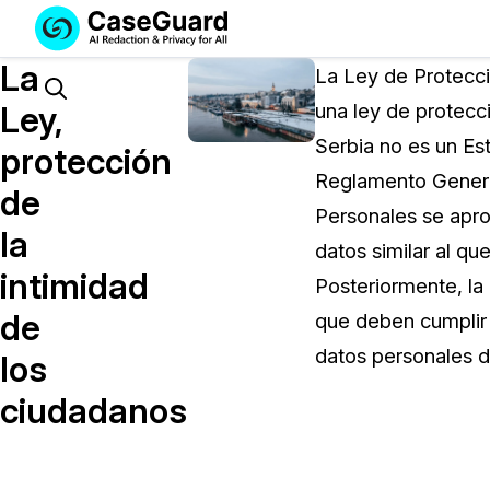
Servicios
Soluciones
La
SUSCRÍBASE
La Ley de Protecci
A
Search
Ley,
una ley de protec
CASEGUARD
Serbia no es un Est
STUDIO
protección
O
Reglamento Genera
de
SUBCONTRATE
Personales se apro
CON
la
datos similar al q
NOSOTROS
intimidad
SUS
Posteriormente, la
REDACCIONES
de
que deben cumplir 
Licencia de CaseGuard Studi
datos personales d
los
Selecciona un plan que se adapte a tus
ciudadanos
necesidades
Precios de Redacción a Pedi