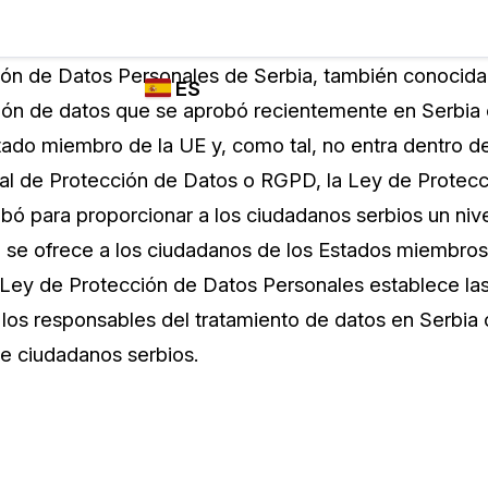
Industrias
FUNCIONES DE
¿QUIÉN
ón de Datos Personales de Serbia, también conocida
ES
REDACCIÓN,
UTILIZA
ción de datos que se aprobó recientemente en Serbia
TRANSCRIPCIÓN
CASEGUARD
English
ado miembro de la UE y, como tal, no entra dentro de 
Y TRADUCCIÓN
Cuerpos P
DE CASEGUARD
l de Protección de Datos o RGPD, la Ley de Protecc
Español
STUDIO
bó para proporcionar a los ciudadanos serbios un niv
Transport
Redacción de vídeos
ue se ofrece a los ciudadanos de los Estados miembros
Redacte caras, matrículas, pantallas, blocs
 Ley de Protección de Datos Personales establece la
de notas y más con un solo clic desde una
La Atenci
cantidad ilimitada de videos
los responsables del tratamiento de datos en Serbia
o
e ciudadanos serbios.
Redacción de documentos
Educació
Redacte información de identificación
personal (PII) de miles de archivos PDF,
Excel, Doc, correo electrónico y PST con un
El Gobier
do
solo clic