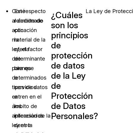
Con respecto
Esté
La Ley de Protecci
¿Cuáles
al ámbito de
relacionado
son los
aplicación
con
principios
material de la
la
de
ley, el factor
oferta
protección
determinante
de
de datos
para que
bienes
de la Ley
determinados
o
de
tipos de datos
servicios
Protección
entren en el
a
de Datos
ámbito de
los
Personales?
aplicación de la
interesados
ley es la
dentro