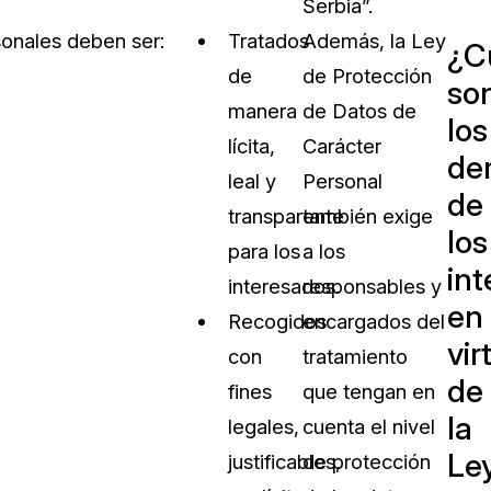
Serbia”.
sonales deben ser:
Tratados
Además, la Ley
¿C
de
de Protección
so
manera
de Datos de
los
lícita,
Carácter
de
leal y
Personal
de
transparente
también exige
los
para los
a los
in
interesados.
responsables y
en
Recogidos
encargados del
vir
con
tratamiento
de
fines
que tengan en
la
legales,
cuenta el nivel
Le
justificables,
de protección