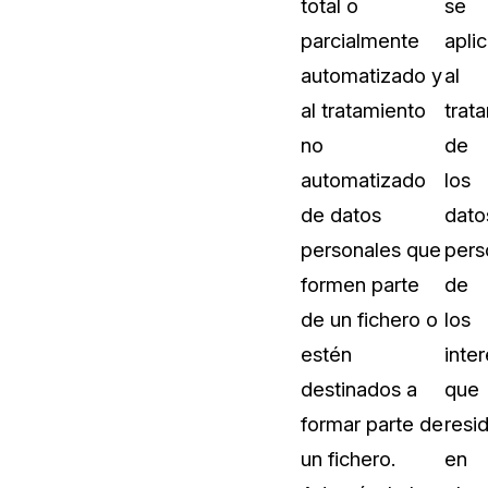
total o
se
Vea cómo los clientes usan CaseG
parcialmente
apli
rídico
sus necesidades de redacción
automatizado y
al
al tratamiento
trat
 Financieros
Centro de Ayuda
no
de
Obtenga respuestas a sus pregunt
CaseGuard
automatizado
los
de datos
dato
Videoteca
personales que
pers
 Comunicación y
Vea todo lo que puede hacer con
formen parte
de
iento
CaseGuard. Práctica nuevas habili
aprender
de un fichero o
los
estén
inte
e Atención Telefónica
Recomendaciones
destinados a
que
Historias sobre cómo nuestros clie
formar parte de
resi
utilizan CaseGuard studio a diario
 Crisis y Las Líneas
un fichero.
en