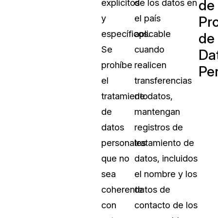
de
explícitos
de los datos en
y
el país
Pr
específicos.
aplicable
de
Se
cuando
Da
prohíbe
realicen
Pe
el
transferencias
tratamiento
de datos,
de
mantengan
datos
registros de
personales
tratamiento de
que no
datos, incluidos
sea
el nombre y los
coherente
datos de
con
contacto de los