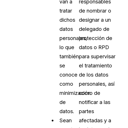
van a
responsables
tratar
de nombrar o
dichos
designar a un
datos
delegado de
personales,
protección de
lo que
datos o RPD
también
para supervisar
se
el tratamiento
conoce
de los datos
como
personales, así
minimización
como de
de
notificar a las
datos.
partes
Sean
afectadas y a