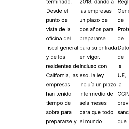
terminado.
2018, dando a
Reg
Desde el
las empresas
Gene
punto de
un plazo de
de
vista de la
dos años para
Prot
oficina del
prepararse
de
fiscal general
para su entrada
Dato
y de los
en vigor.
de
residentes de
Incluso con
la
California, las
eso, la ley
UE,
empresas
incluía un plazo
la
han tenido
intermedio de
CCP
tiempo de
seis meses
prev
sobra para
para que todo
sanc
prepararse y
el mundo
que