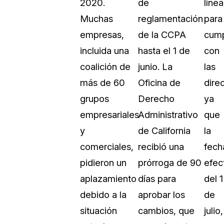
2020.
de
línea
Vea cómo los clientes usan CaseG
Muchas
reglamentación
para
rídico
sus necesidades de redacción
empresas,
de la CCPA
cump
incluida una
hasta el 1 de
con
 Financieros
Centro de Ayuda
coalición de
junio. La
las
Obtenga respuestas a sus pregunt
CaseGuard
más de 60
Oficina de
direc
grupos
Derecho
ya
Videoteca
empresariales
Administrativo
que
 Comunicación y
Vea todo lo que puede hacer con
y
de California
la
iento
CaseGuard. Práctica nuevas habili
aprender
comerciales,
recibió una
fech
pidieron un
prórroga de 90
efec
e Atención Telefónica
Recomendaciones
aplazamiento
días para
del 1
Historias sobre cómo nuestros clie
debido a la
aprobar los
de
utilizan CaseGuard studio a diario
 Crisis y Las Líneas
situación
cambios, que
julio,