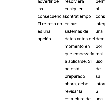
advertir de
resolviera
perm
las
cualquier
al
consecuencias.
contratiempo
cons
El retraso no
en sus
inte
es una
sistemas de
una
opción.
datos antes del
dem
momento en
por
que empezaría
mal
a aplicarse. Si
uso
no está
de
preparado
su
ahora, debe
info
revisar la
Si
estructura de
una