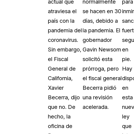
actual que
normalmente
para
Sobre nosotros
atraviesa el
se hacen en 30
inmi
Más información sobre CaseGuard
al Por Menor
misión
país con la
días, debido a
sanc
pandemia del
la pandemia. El
fuert
aciones
Trabaja con nosotros
coronavirus.
gobernador
segu
Únase a nuestro equipo y ayúden
Sin embargo,
Gavin Newsom
en
construir el futuro de la redacción
el Fiscal
solicitó esta
pie.
General de
prórroga, pero
Hay
Contáctanos
California,
el fiscal general
disp
Póngase en contacto con nuestro
Xavier
Becerra pidió
en
Becerra, dijo
una revisión
esta
que no. De
acelerada.
nue
hecho, la
ley
oficina de
que