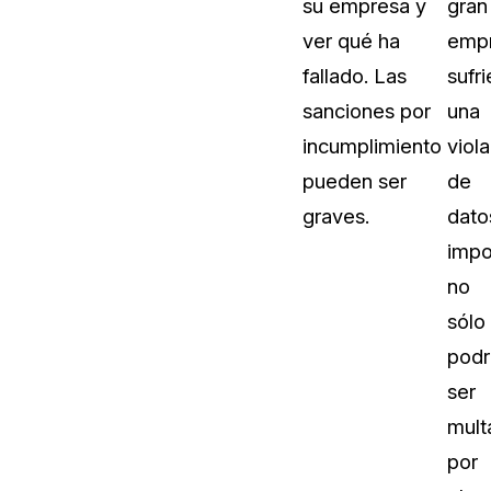
su empresa y
gran
ver qué ha
emp
fallado. Las
sufri
sanciones por
una
incumplimiento
viol
pueden ser
de
graves.
dato
impo
no
sólo
podr
ser
mult
por