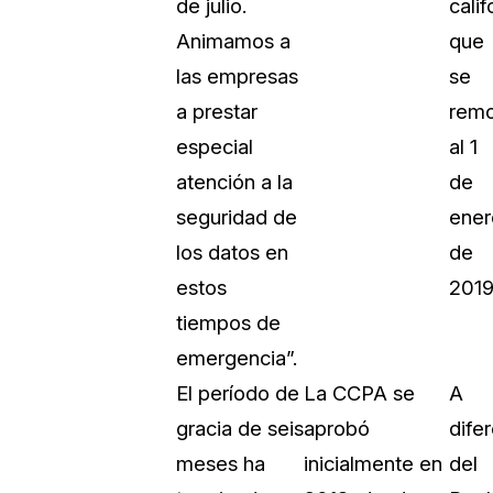
de julio.
cali
Animamos a
que
las empresas
se
a prestar
remo
especial
al 1
atención a la
de
seguridad de
ener
los datos en
de
estos
2019
tiempos de
emergencia”.
El período de
La CCPA se
A
gracia de seis
aprobó
dife
meses ha
inicialmente en
del