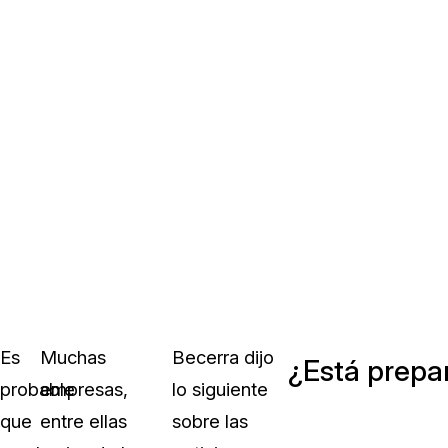
Es
Muchas
Becerra dijo
¿Está prepa
probable
empresas,
lo siguiente
que
entre ellas
sobre las