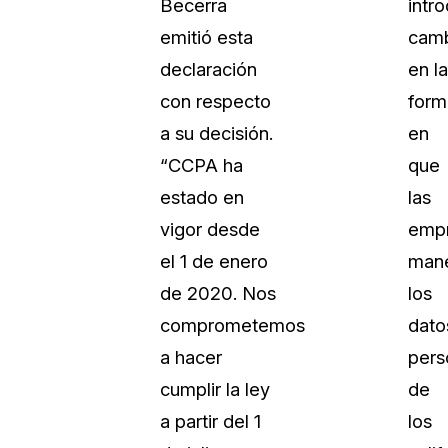
Becerra
intr
emitió esta
cam
declaración
en la
con respecto
form
a su decisión.
en
“CCPA ha
que
estado en
las
vigor desde
emp
el 1 de enero
man
de 2020. Nos
los
comprometemos
dato
a hacer
pers
cumplir la ley
de
a partir del 1
los