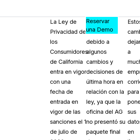
Precios
Recursos
Eventos
APRENDA,
Reservar
La Ley de
Existe cierta
Esto
CONECTE
una Demo
Privacidad de
confusión
cam
?
Y
los
debido a
deja
CREZCA
oliciales
CON
Consumidores
algunos
a
CASEGUARD
de California
cambios y
muc
ación
Preguntas Frecuentes
entra en vigor
decisiones de
emp
Explore preguntas frecuentes sobr
con una
última hora en
corr
CaseGuard
ón Médica
fecha de
relación con la
para
entrada en
ley, ya que la
pone
Artículos
n
vigor de las
oficina del AG
sus
Redacte archivos de video con nu
algoritmo mejorado
sanciones el 1
no presentó su
dato
de julio de
paquete final
en
no
Casos Practicos