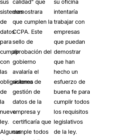
sus
calidad” que
su oficina
sistemas
demostrara
intentaría
de
que cumplen la
trabajar con
datos
CCPA. Este
empresas
para
sello de
que puedan
cumplir
aprobación del
demostrar
con
gobierno
que han
las
avalaría el
hecho un
obligaciones
sistema de
esfuerzo de
de
gestión de
buena fe para
la
datos de la
cumplir todos
nueva
empresa y
los requisitos
ley.
certificaría que
legislativos
Algunas
cumple todos
de la ley.