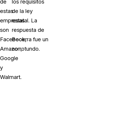
de
los requisitos
estas
de la ley
empresas
estatal. La
son
respuesta de
Facebook,
Becerra fue un
Amazon,
no rotundo.
Google
y
Walmart.