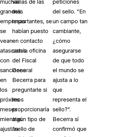
muchas
varias de las
peticiones
grandes
más
del sello. “En
empresas
importantes, se
un campo tan
se
habían puesto
cambiante,
vean
en contacto
¿cómo
atascadas
con la oficina
asegurarse
con
del Fiscal
de que todo
sanciones
General
el mundo se
en
Becerra para
ajusta a lo
los
preguntarle si
que
próximos
les
representa el
meses
proporcionaría
sello?”.
mientras
algún tipo de
Becerra sí
ajustan
“sello de
confirmó que