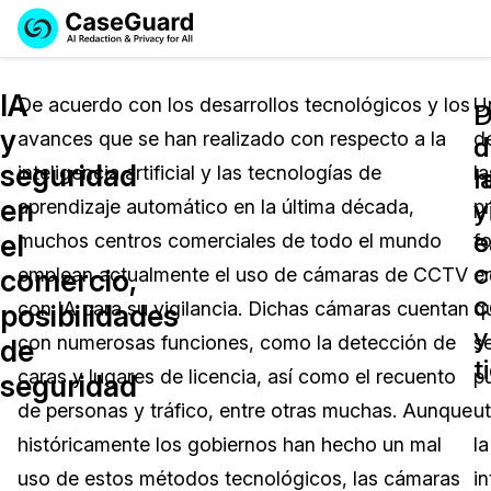
Reservar una
Servicios
Solicitar cotización
IA
Demo
De acuerdo con los desarrollos tecnológicos y los
U
D
P
y
avances que se han realizado con respecto a la
d
Soluciones
d
d
Licencia de CaseGuard Studio
seguridad
inteligencia artificial y las tecnologías de
la
English
r
l
Industrias
Precios de Redacción a Pedido
Redacción de vídeos
en
y
v
aprendizaje automático en la última década,
pr
Español
c
e
el
muchos centros comerciales de todo el mundo
f
Precios
Redacción de documentos
Cuerpos Policiales
c
comercio,
emplean actualmente el uso de cámaras de CCTV
e
c
Recursos
Redacción de audio
con IA para su vigilancia. Dichas cámaras cuentan
q
Transportación
posibilidades
y
con numerosas funciones, como la detección de
s
de
Redacción en Bulto
Eventos
t
La Atención Médica
Preguntas Frecuentes
caras y lugares de licencia, así como el recuento
p
seguridad
de personas y tráfico, entre otras muchas. Aunque
ut
Redacción de imágenes
Educación
Artículos
históricamente los gobiernos han hecho un mal
la
Transcripción y Traducción
El Gobierno
Casos Practicos
uso de estos métodos tecnológicos, las cámaras
in