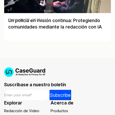
Un policía en misión continua: Protegiendo
September 15, 2025
comunidades mediante la redacción con IA
Suscríbase a nuestro boletín
Email
*
Email
Subscribe
Email
Explorar
Acerca de
*
Redacción de Video
Productos