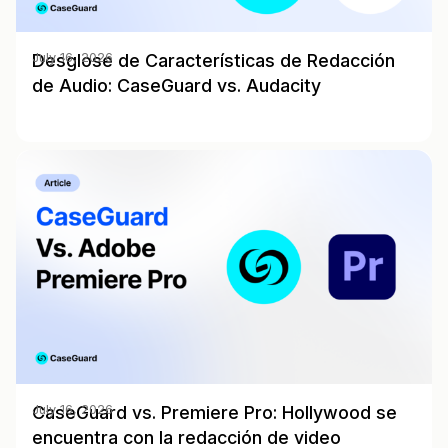
Desglose de Características de Redacción
July 16, 2026
de Audio: CaseGuard vs. Audacity
CaseGuard vs. Premiere Pro: Hollywood se
July 16, 2026
encuentra con la redacción de video