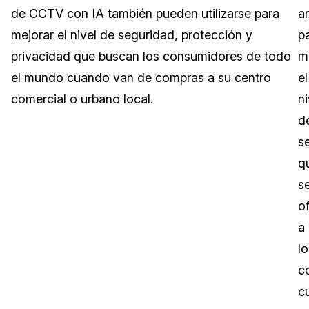
de CCTV con IA también pueden utilizarse para
ar
Sector Jurídico
Centro de Ayuda
mejorar el nivel de seguridad, protección y
p
privacidad que buscan los consumidores de todo
m
Servicios Financieros
Videoteca
el mundo cuando van de compras a su centro
el
Casinos
Recomendaciones
comercial o urbano local.
ni
d
Medios de Comunicación y
Sobre nosotros
Entretenimiento
s
q
Trabaja con nosotros
Centros de Atención Telefónica
s
Contáctanos
o
Centros de Crisis y Las Líneas Directas
a
La Venta al Por Menor
lo
c
TI y Operaciones
c