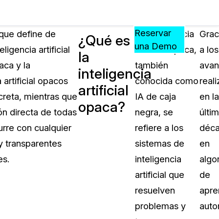
Precios
Recursos
Eventos
APRENDA,
Reservar
 que define de
La inteligencia
Grac
¿Qué es
CONECTE
una Demo
igencia artificial
artificial opaca,
a los
la
?
Y
aca y la
también
avan
CREZCA
inteligencia
oliciales
CON
 artificial opacos
conocida como
real
artificial
CASEGUARD
creta, mientras que
IA de caja
en la
opaca?
ación
Preguntas Frecuentes
ión directa de todas
negra, se
últi
Explore preguntas frecuentes sobr
rre con cualquier
refiere a los
déc
CaseGuard
ón Médica
 y transparentes
sistemas de
en
es.
inteligencia
algo
Artículos
n
artificial que
de
Redacte archivos de video con nu
algoritmo mejorado
resuelven
apre
problemas y
auto
no
Casos Practicos