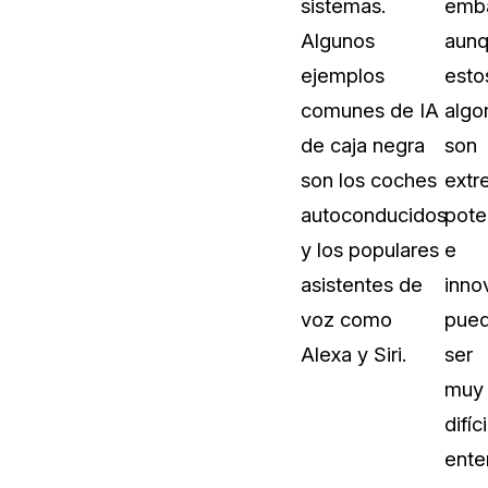
sistemas.
emb
Algunos
aun
ejemplos
esto
comunes de IA
algo
de caja negra
son
son los coches
ext
autoconducidos
pote
y los populares
e
asistentes de
inno
voz como
pue
Alexa y Siri.
ser
muy
difíci
ente