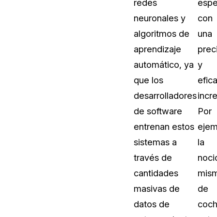
redes
espe
Sobre nosotros
neuronales y
con
Más información sobre CaseGuard
al Por Menor
misión
algoritmos de
una
aprendizaje
prec
aciones
Trabaja con nosotros
automático, ya
y
Únase a nuestro equipo y ayúden
que los
efic
construir el futuro de la redacción
desarrolladores
incre
de software
Por
Contáctanos
entrenan estos
ejem
Póngase en contacto con nuestro
sistemas a
la
través de
noci
cantidades
mis
masivas de
de
datos de
coc