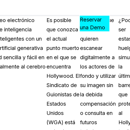
Precios
Recursos
Eventos
APRENDA,
Reservar
reo electrónico
Es posible
Se afirma que
¿Pod
CONECTE
una Demo
e inteligencia
que conozca
los estudios
ser
?
Y
nteligentes con un
el actual
quieren
esta
CREZCA
oliciales
CON
tificial generativa
punto muerto
escanear
huel
CASEGUARD
encilla y fácil en
en el que se
digitalmente a
simu
ación
Preguntas Frecuentes
ealmente al cerebro
encuentra
los actores de
la
Explore preguntas frecuentes sobr
Hollywood. El
fondo y utilizar
últi
CaseGuard
ón Médica
Sindicato de
su imagen sin
barr
Guionistas de
la debida
que
Artículos
n
Estados
compensación
prot
Redacte archivos de video con nu
algoritmo mejorado
Unidos
o consulta en
al
(WGA) está
futuros
Hol
no
Casos Practicos