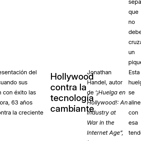
sep
que
no
deb
cruz
un
piqu
esentación del
Jonathan
Esta
Hollywood
 cuando sus
Handel, autor
huel
contra la
 con éxito las
de ‘
¡Huelga en
se
tecnología
hora, 63 años
Hollywood!: An
alin
cambiante
tra la creciente
Industry at
con
War in the
esa
Internet Age”,
tend