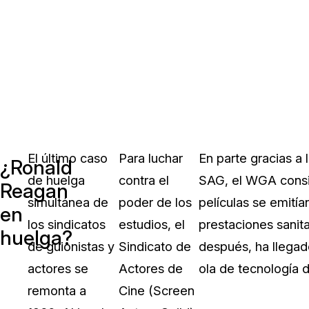
El último caso
Para luchar
En parte gracias a
¿Ronald
de huelga
contra el
SAG, el WGA consig
Reagan
simultánea de
poder de los
películas se emitía
en
los sindicatos
estudios, el
prestaciones sanit
huelga?
de guionistas y
Sindicato de
después, ha llegad
actores se
Actores de
ola de tecnología de
remonta a
Cine (Screen