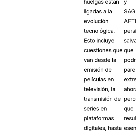
huelgas están
y
ligadas a la
SAG
evolución
AFT
tecnológica.
pers
Esto incluye
salv
cuestiones que
que
van desde la
podr
emisión de
pare
películas en
extr
televisión, la
ahor
transmisión de
pero
series en
que
plataformas
resu
digitales, hasta
esen