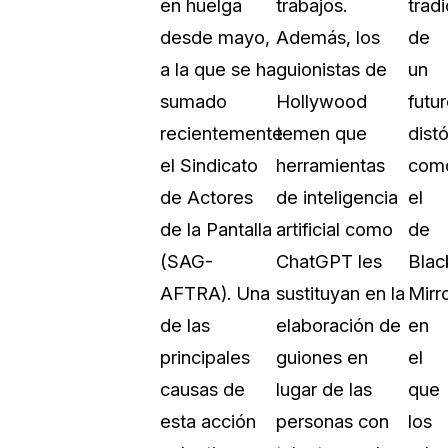
en huelga
trabajos.
tradi
Vea cómo los clientes usan CaseG
desde mayo,
Además, los
de
rídico
sus necesidades de redacción
a la que se ha
guionistas de
un
sumado
Hollywood
futu
 Financieros
Centro de Ayuda
recientemente
temen que
dist
Obtenga respuestas a sus pregunt
CaseGuard
el Sindicato
herramientas
com
de Actores
de inteligencia
el
Videoteca
de la Pantalla
artificial como
de
 Comunicación y
Vea todo lo que puede hacer con
(SAG-
ChatGPT les
Blac
iento
CaseGuard. Práctica nuevas habili
aprender
AFTRA). Una
sustituyan en la
Mirro
de las
elaboración de
en
e Atención Telefónica
Recomendaciones
principales
guiones en
el
Historias sobre cómo nuestros clie
causas de
lugar de las
que
utilizan CaseGuard studio a diario
 Crisis y Las Líneas
esta acción
personas con
los