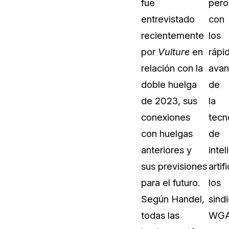
fue
pero
entrevistado
con
recientemente
los
por
Vulture
en
rápi
relación con la
avan
doble huelga
de
de 2023, sus
la
conexiones
tecn
con huelgas
de
anteriores y
intel
sus previsiones
artifi
para el futuro.
los
Según Handel,
sind
todas las
WG