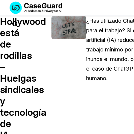
Servicios
Soluciones
Hollywood
SUSCRÍBASE
¿Has utilizado Chat
A
Search
está
para el trabajo? Si
CASEGUARD
artificial (IA) red
STUDIO
de
O
trabajo mínimo por 
rodillas
SUBCONTRATE
inunda el mundo, p
CON
–
el caso de ChatGPT
NOSOTROS
Huelgas
SUS
humano.
REDACCIONES
sindicales
Licencia de CaseGuard Studi
y
Selecciona un plan que se adapte a tus
tecnología
necesidades
de
Precios de Redacción a Pedi