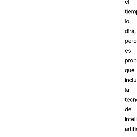
el
tiem
lo
dirá,
pero
es
prob
que
incl
la
tecn
de
intel
artifi