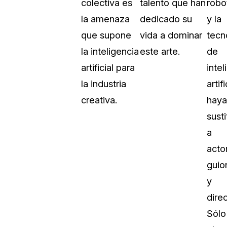
colectiva es
talento que han
robo
Sobre nosotros
la amenaza
dedicado su
y la
Más información sobre CaseGuard
al Por Menor
misión
que supone
vida a dominar
tecn
la inteligencia
este arte.
de
aciones
Trabaja con nosotros
artificial para
intel
Únase a nuestro equipo y ayúden
la industria
artifi
construir el futuro de la redacción
creativa.
haya
susti
Contáctanos
a
Póngase en contacto con nuestro
acto
guio
y
dire
Sólo