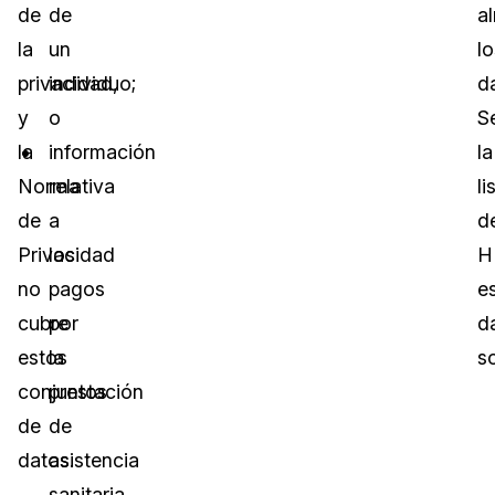
de
de
a
la
un
lo
privacidad,
individuo;
d
y
o
S
la
información
la
Norma
relativa
li
de
a
d
Privacidad
los
H
no
pagos
e
cubre
por
d
estos
la
s
conjuntos
prestación
de
de
datos.
asistencia
sanitaria