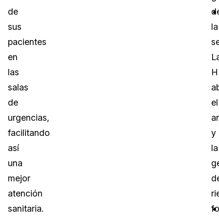
de
d
sus
la
pacientes
s
en
L
las
H
salas
a
de
el
urgencias,
an
facilitando
y
así
la
una
g
mejor
d
atención
r
sanitaria.
f