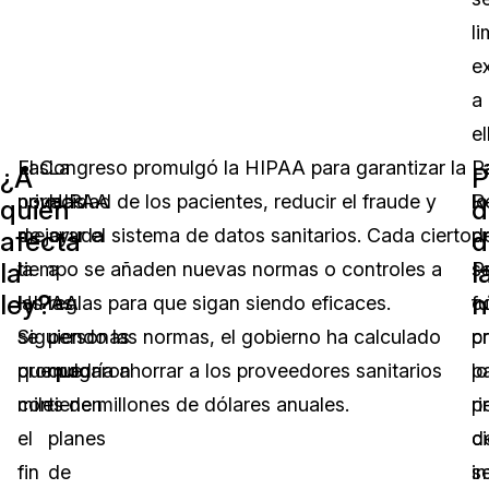
li
e
a
el
Las
El Congreso promulgó la HIPAA para garantizar la
La
P
L
¿A
P
normas
privacidad de los pacientes, reducir el fraude y
HIPAA
lo
R
quién
d
de
mejorar el sistema de datos sanitarios. Cada cierto
ayuda
p
d
afecta
d
la
l
la
tiempo se añaden nuevas normas o controles a
a
s
P
ley?
n
HIPAA
las reglas para que sigan siendo eficaces.
las
c
f
se
Siguiendo las normas, el gobierno ha calculado
personas
p
c
promulgaron
que podría ahorrar a los proveedores sanitarios
que
lo
p
con
miles de millones de dólares anuales.
tienen
r
p
el
planes
d
ci
fin
de
s
i