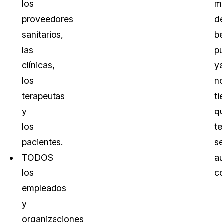
los
m
proveedores
d
sanitarios,
b
las
p
clínicas,
y
los
n
terapeutas
t
y
q
los
t
pacientes.
s
TODOS
a
los
c
empleados
y
organizaciones