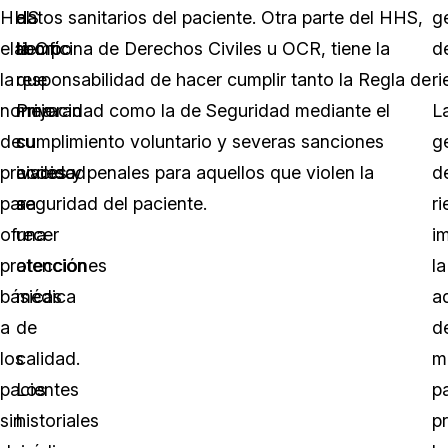
HHS
al
datos sanitarios del paciente. Otra parte del HHS,
g
elaboró
tiempo
la Oficina de Derechos Civiles u OCR, tiene la
d
la
que
responsabilidad de hacer cumplir tanto la Regla de
ri
norma
mejoran
Privacidad como la de Seguridad mediante el
L
de
su
cumplimiento voluntario y severas sanciones
g
privacidad
acceso
civiles y penales para aquellos que violen la
d
para
a
seguridad del paciente.
r
ofrecer
una
i
protecciones
atención
la
básicas
médica
a
a
de
d
los
calidad.
m
pacientes
Los
p
sin
historiales
p