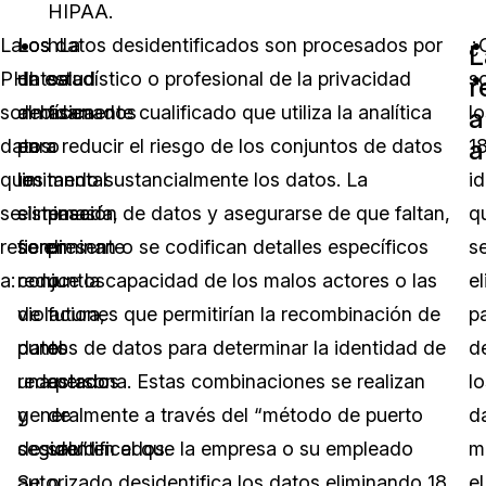
HIPAA.
La
Los
Los datos desidentificados son procesados por
hLa
¿
L
PHI
datos
un estadístico o profesional de la privacidad
salud
s
r
son
almacenados
debidamente cualificado que utiliza la analítica
física
lo
a
a
datos
en
para reducir el riesgo de los conjuntos de datos
o
1
que
los
limitando sustancialmente los datos. La
mental
i
se
sistemas
eliminación de datos y asegurarse de que faltan,
pasada,
q
refieren
son
se eliminan o se codifican detalles específicos
presente
s
a:
conjuntos
reduce la capacidad de los malos actores o las
o
e
de
violaciones que permitirían la recombinación de
futura,
p
datos
puntos de datos para determinar la identidad de
el
de
redactados
una persona. Estas combinaciones se realizan
estado
lo
y
generalmente a través del “método de puerto
de
d
desidentificados.
seguro” en el que la empresa o su empleado
salud
m
Se
autorizado desidentifica los datos eliminando 18
o
el