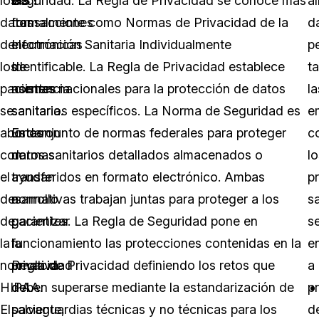
los
las
Seguridad. La Regla de Privacidad se conoce más
a
datos
transacciones
formalmente como Normas de Privacidad de la
d
de
electrónicas
Información Sanitaria Individualmente
p
los
de
Identificable. La Regla de Privacidad establece
t
pacientes
asistencia
normas nacionales para la protección de datos
la
se
sanitaria.
sanitarios específicos. La Norma de Seguridad es
e
abordaron
Estas
un conjunto de normas federales para proteger
c
con
normas
datos sanitarios detallados almacenados o
lo
el
ayudan
transferidos en formato electrónico. Ambas
p
desarrollo
a
normativas trabajan juntas para proteger a los
sa
de
garantizar
pacientes. La Regla de Seguridad pone en
s
la
la
funcionamiento las protecciones contenidas en la
e
normativa
privacidad
Regla de Privacidad definiendo los retos que
a
HIPAA.
del
deben superarse mediante la estandarización de
p
El
paciente,
salvaguardias técnicas y no técnicas para los
d