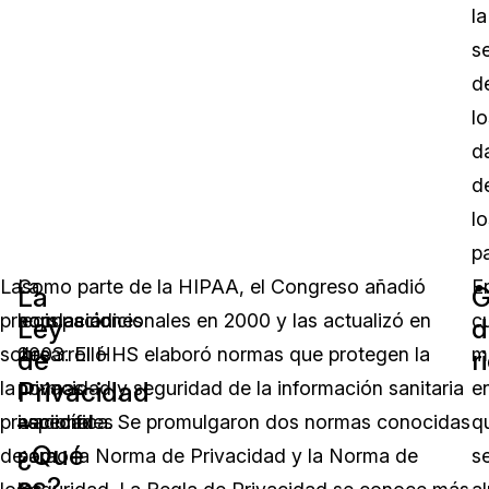
la
s
d
lo
d
d
lo
p
Las
La
Como parte de la HIPAA, el Congreso añadió
E
La
G
preocupaciones
legislación
normas adicionales en 2000 y las actualizó en
c
Ley
d
sobre
desarrolló
2003. El HHS elaboró normas que protegen la
m
de
r
Privacidad
la
normas
privacidad y seguridad de la información sanitaria
e
–
privacidad
nacionales
específica. Se promulgaron dos normas conocidas
q
¿Qué
de
para
como la Norma de Privacidad y la Norma de
s
es?