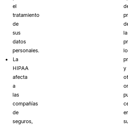
el
d
tratamiento
p
de
d
sus
la
datos
p
personales.
lo
La
p
HIPAA
y
afecta
o
a
o
las
p
compañías
c
de
e
seguros,
s