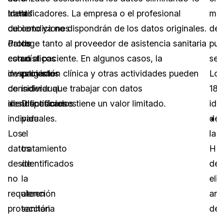
trata
identificadores. La empresa o el profesional
las
m
de
cubierto ya no dispondrán de los datos originales.
condiciones
d
datos
Protege tanto al proveedor de asistencia sanitaria
de
p
estadísticos
como al paciente. En algunos casos, la
un
s
desprovistos
investigación clínica y otras actividades pueden
paciente
L
de
considerar que trabajar con datos
individual.
1
identificadores
desidentificados tiene un valor limitado.
Disposiciones
i
individuales.
para
d
Los
el
la
datos
tratamiento
H
desidentificados
de
d
no
la
e
requieren
atención
a
protección
sanitaria
d