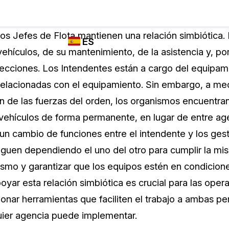
Industrias
FUNCIONES DE
¿QUIÉN
os Jefes de Flota mantienen una relación simbiótica. 
ES
REDACCIÓN,
UTILIZA
vehículos, de su mantenimiento, de la asistencia y, p
TRANSCRIPCIÓN
CASEGUARD
English
specciones. Los Intendentes están a cargo del equipam
Y TRADUCCIÓN
Cuerpos P
DE CASEGUARD
relacionadas con el equipamiento. Sin embargo, a me
Español
STUDIO
n de las fuerzas del orden, los organismos encuentran
Transport
Redacción de vídeos
vehículos de forma permanente, en lugar de entre ag
Redacte caras, matrículas, pantallas, blocs
n cambio de funciones entre el intendente y los gesto
de notas y más con un solo clic desde una
La Atenci
cantidad ilimitada de videos
uen dependiendo el uno del otro para cumplir la misi
o
ismo y garantizar que los equipos estén en condicion
Redacción de documentos
Educació
yar esta relación simbiótica es crucial para las oper
Redacte información de identificación
onar herramientas que faciliten el trabajo a ambas pe
personal (PII) de miles de archivos PDF,
uier agencia puede implementar.
Excel, Doc, correo electrónico y PST con un
El Gobier
do
solo clic