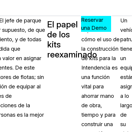
Precios
Recursos
Eventos
APRENDA,
Reservar
El jefe de parque
Hemos
Un
El papel
CONECTE
una Demo
or supuesto, de que
explicado
vehí
de los
?
Y
iento, y de todas
cómo el uso de
patru
CREZCA
kits
oliciales
CON
dida que
la construcción
tien
reexaminado
CASEGUARD
 valor en asignar
de kits para la
un
ación
Preguntas Frecuentes
entes. De este
Intendencia es
equi
Explore preguntas frecuentes sobr
res de flotas; sin
una función
está
CaseGuard
ón Médica
ón de equipar al
vital para
asig
es de
ahorrar mano
a lo
Artículos
n
aciones de la
de obra,
larg
Redacte archivos de video con nu
algoritmo mejorado
rsonas es la mejor
tiempo y para
de
construir una
su
no
Casos Practicos