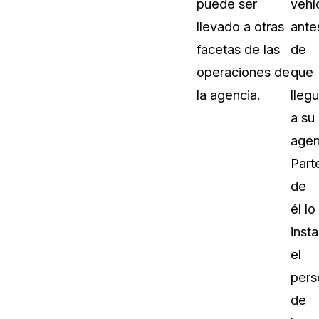
puede ser
vehí
Sobre nosotros
llevado a otras
ante
Más información sobre CaseGuard
al Por Menor
misión
facetas de las
de
operaciones de
que
aciones
Trabaja con nosotros
la agencia.
lleg
Únase a nuestro equipo y ayúden
a su
construir el futuro de la redacción
agen
Part
Contáctanos
de
Póngase en contacto con nuestro
él lo
insta
el
pers
de