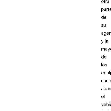
otra
part
de
su
agen
y la
mayo
de
los
equi
nunc
aba
el
vehí