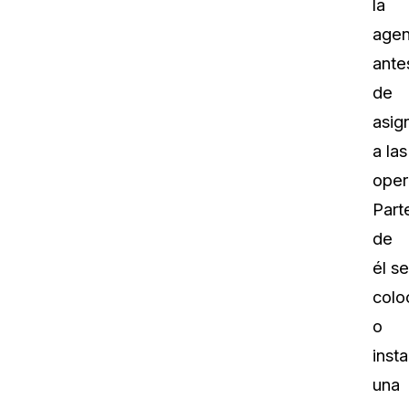
la
agen
ante
de
asig
a las
oper
Part
de
él se
colo
o
insta
una