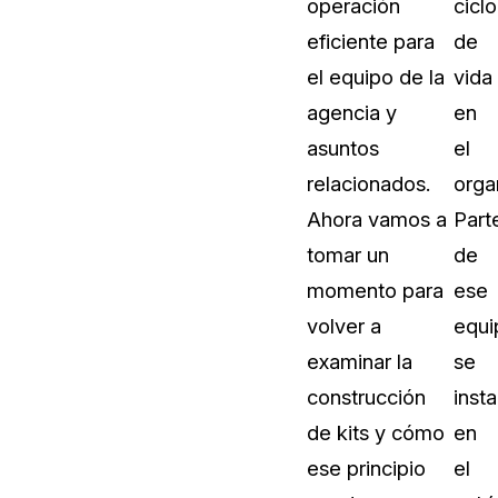
operación
ciclo
Vea cómo los clientes usan CaseG
eficiente para
de
rídico
sus necesidades de redacción
el equipo de la
vida
agencia y
en
 Financieros
Centro de Ayuda
asuntos
el
Obtenga respuestas a sus pregunt
CaseGuard
relacionados.
orga
Ahora vamos a
Part
Videoteca
tomar un
de
 Comunicación y
Vea todo lo que puede hacer con
momento para
ese
iento
CaseGuard. Práctica nuevas habili
aprender
volver a
equi
examinar la
se
e Atención Telefónica
Recomendaciones
construcción
insta
Historias sobre cómo nuestros clie
de kits y cómo
en
utilizan CaseGuard studio a diario
 Crisis y Las Líneas
ese principio
el