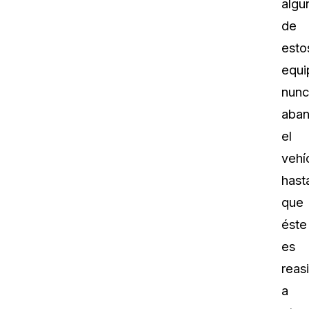
algu
de
esto
equi
nunc
aba
el
vehí
hast
que
éste
es
reas
a