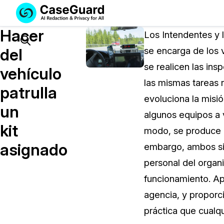
Servicios
Soluciones
Hacer
SUSCRÍBASE
Los Intendentes y l
A
Search
del
se encarga de los 
CASEGUARD
se realicen las in
STUDIO
vehículo
O
las mismas tareas 
patrulla
SUBCONTRATE
evoluciona la misió
CON
un
algunos equipos a 
NOSOTROS
kit
SUS
modo, se produce u
REDACCIONES
asignado
embargo, ambos sig
Licencia de CaseGuard Studi
personal del organ
Selecciona un plan que se adapte a tus
funcionamiento. Apo
necesidades
agencia, y proporci
práctica que cualq
Precios de Redacción a Pedi