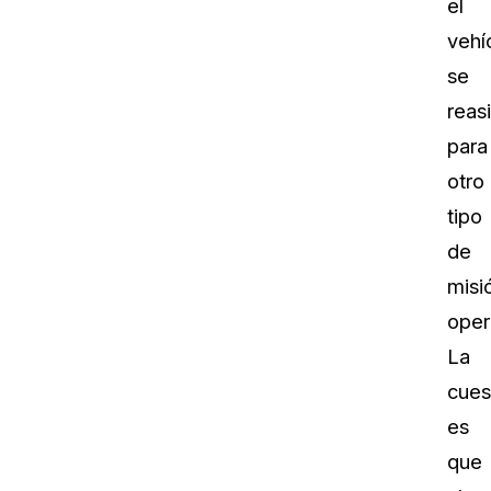
el
vehí
se
reas
para
otro
tipo
de
misi
oper
La
cues
es
que