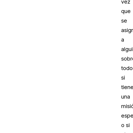
vez
que
se
asig
a
algu
sobr
todo
si
tien
una
misi
espe
o si