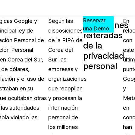
Precios
Recursos
Eventos
APRENDA,
Reservar
ógicas Google y
Según las
En
Violaciones
CONECTE
una Demo
incipal ley de
disposiciones
rela
reiteradas
?
Y
mación Personal de
de la PIPA de
con
CREZCA
de la
oliciales
CON
ción Personal
Corea del
este
privacidad
CASEGUARD
 en Corea del Sur,
Sur, las
últi
personal
ación
Preguntas Frecuentes
 de dólares,
empresas y
punt
Explore preguntas frecuentes sobr
lación y el uso de
organizaciones
Goo
CaseGuard
ón Médica
straban en su
que recopilan
y
que ocultaban otras
y procesan la
Met
Artículos
n
 las autoridades
información
en
Redacte archivos de video con nu
algoritmo mejorado
bía violado las
personal de
conc
los millones
han
no
Casos Practicos