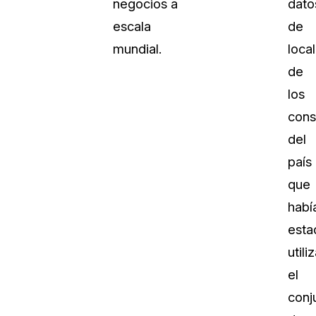
negocios a
dato
escala
de
mundial.
loca
de
los
cons
del
país
que
habí
esta
utili
el
conj