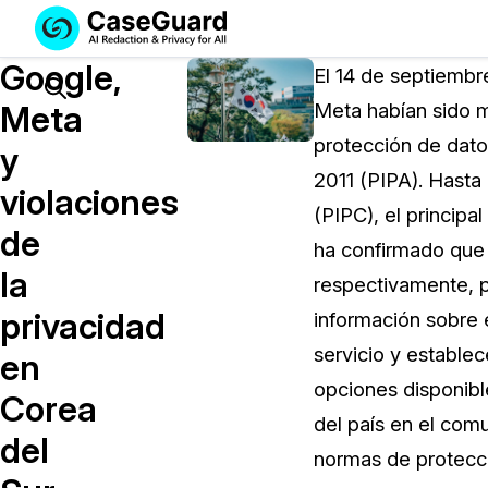
Servicios
Soluciones
Google,
SUSCRÍBASE
El 14 de septiembr
A
Search
Meta
Meta habían sido mu
CASEGUARD
protección de dato
STUDIO
y
O
2011 (PIPA). Hasta
violaciones
SUBCONTRATE
(PIPC), el principa
CON
de
ha confirmado que 
NOSOTROS
la
SUS
respectivamente, po
REDACCIONES
privacidad
información sobre 
Licencia de CaseGuard Studi
servicio y estable
en
Selecciona un plan que se adapte a tus
opciones disponible
Corea
necesidades
del país en el com
del
normas de protecci
Precios de Redacción a Pedi