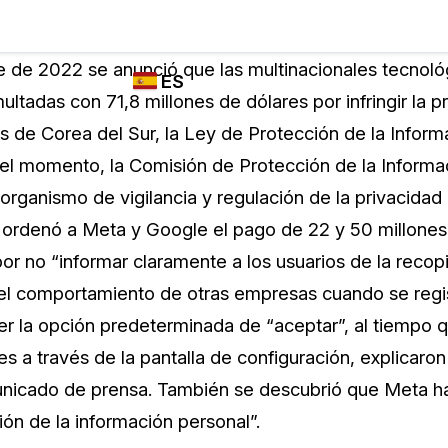
Industrias
FUNCIONES DE
¿QUIÉN
e de 2022 se anunció que las multinacionales tecnol
ES
REDACCIÓN,
UTILIZA
ltadas con 71,8 millones de dólares por infringir la pr
TRANSCRIPCIÓN
CASEGUARD
English
s de Corea del Sur, la Ley de Protección de la Infor
Y TRADUCCIÓN
Cuerpos P
DE CASEGUARD
 el momento, la Comisión de Protección de la Informa
Español
STUDIO
l organismo de vigilancia y regulación de la privacidad
Transport
Redacción de vídeos
ordenó a Meta y Google el pago de 22 y 50 millones
Redacte caras, matrículas, pantallas, blocs
r no “informar claramente a los usuarios de la recopi
de notas y más con un solo clic desde una
La Atenci
cantidad ilimitada de videos
el comportamiento de otras empresas cuando se regi
o
cer la opción predeterminada de “aceptar”, al tiempo 
Redacción de documentos
Educació
s a través de la pantalla de configuración, explicaron
Redacte información de identificación
unicado de prensa. También se descubrió que Meta ha
personal (PII) de miles de archivos PDF,
ón de la información personal”.
Excel, Doc, correo electrónico y PST con un
El Gobier
do
solo clic