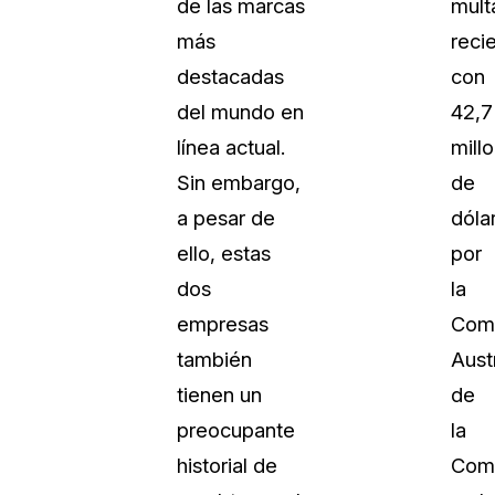
de las marcas
mult
más
reci
destacadas
con
del mundo en
42,7
línea actual.
mill
Sin embargo,
de
a pesar de
dóla
ello, estas
por
dos
la
empresas
Comi
también
Aust
tienen un
de
preocupante
la
historial de
Com