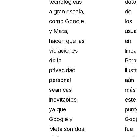
tecnológicas
dato
a gran escala,
de
como Google
los
y Meta,
usua
hacen que las
en
violaciones
línea
de la
Para
privacidad
ilust
personal
aún
sean casi
más
inevitables,
este
ya que
punt
Google y
Goo
Meta son dos
fue