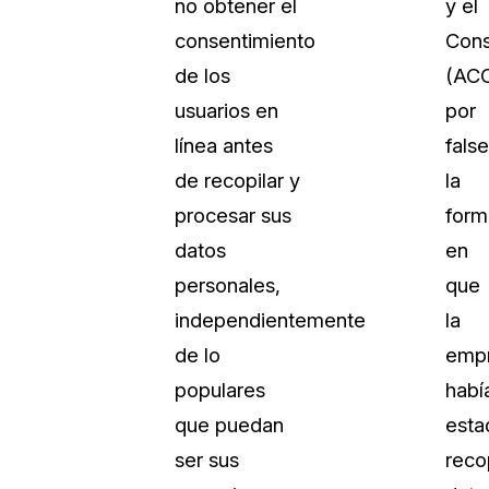
no obtener el
y el
consentimiento
Con
de los
(AC
usuarios en
por
línea antes
false
de recopilar y
la
procesar sus
form
datos
en
personales,
que
independientemente
la
de lo
emp
populares
habí
que puedan
esta
ser sus
reco