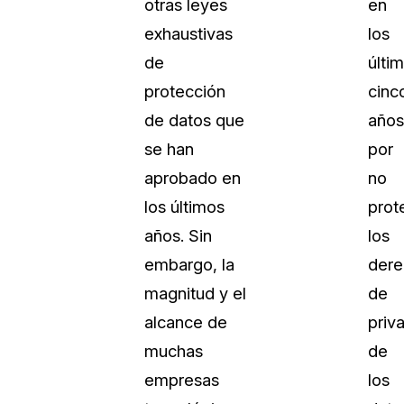
otras leyes
en
Sobre nosotros
exhaustivas
los
Más información sobre CaseGuard
al Por Menor
misión
de
últi
protección
cinc
aciones
Trabaja con nosotros
de datos que
años
Únase a nuestro equipo y ayúden
se han
por
construir el futuro de la redacción
aprobado en
no
los últimos
prot
Contáctanos
años. Sin
los
Póngase en contacto con nuestro
embargo, la
dere
magnitud y el
de
alcance de
priv
muchas
de
empresas
los