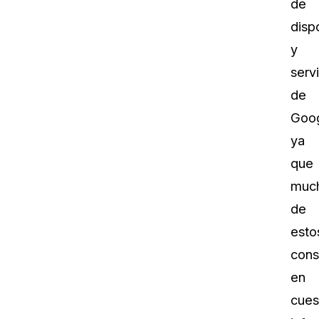
de
disp
y
serv
de
Goog
ya
que
muc
de
esto
cons
en
cues