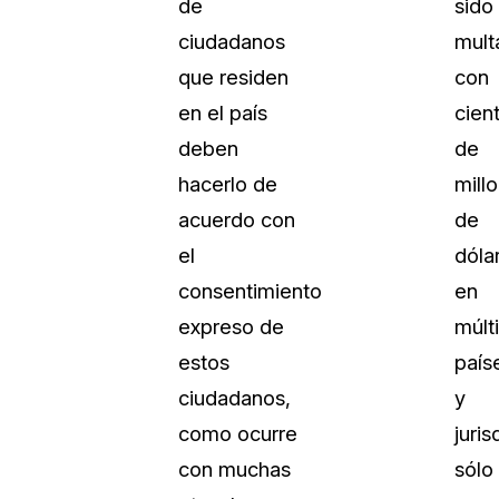
de
sido
Vea cómo los clientes usan CaseG
ciudadanos
mult
rídico
sus necesidades de redacción
que residen
con
en el país
cien
 Financieros
Centro de Ayuda
deben
de
Obtenga respuestas a sus pregunt
CaseGuard
hacerlo de
mill
acuerdo con
de
Videoteca
el
dóla
 Comunicación y
Vea todo lo que puede hacer con
consentimiento
en
iento
CaseGuard. Práctica nuevas habili
aprender
expreso de
múlt
estos
país
e Atención Telefónica
Recomendaciones
ciudadanos,
y
Historias sobre cómo nuestros clie
como ocurre
juri
utilizan CaseGuard studio a diario
 Crisis y Las Líneas
con muchas
sólo