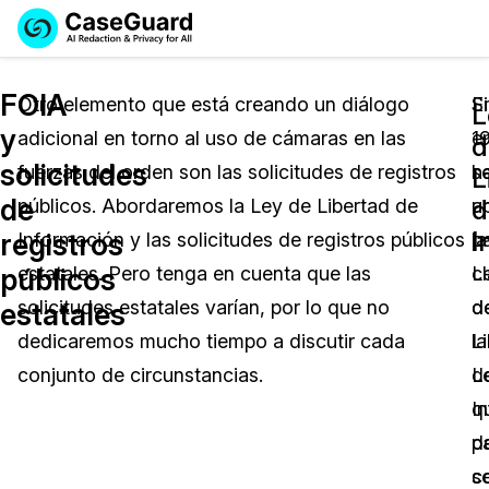
Reservar una
Servicios
Solicitar cotización
FOIA
Demo
Otro elemento que está creando un diálogo
E
S
L
y
adicional en torno al uso de cámaras en las
1
e
Soluciones
d
Licencia de CaseGuard Studio
solicitudes
fuerzas del orden son las solicitudes de registros
s
h
English
L
Industrias
Precios de Redacción a Pedido
Redacción de vídeos
de
d
públicos. Abordaremos la Ley de Libertad de
a
u
Español
I
registros
Información y las solicitudes de registros públicos
la
p
Precios
Redacción de documentos
Cuerpos Policiales
públicos
estatales. Pero tenga en cuenta que las
L
c
Recursos
Redacción de audio
solicitudes estatales varían, por lo que no
d
d
Transportación
estatales
dedicaremos mucho tiempo a discutir cada
L
la
Redacción en Bulto
Eventos
La Atención Médica
Preguntas Frecuentes
conjunto de circunstancias.
d
L
I
q
Redacción de imágenes
Educación
Artículos
p
d
Transcripción y Traducción
El Gobierno
Casos Practicos
se
c