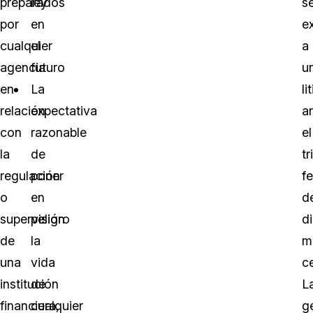
preparados
ley
s
por
en
e
cualquier
el
a
agencia
futuro
u
en
La
li
relación
expectativa
a
con
razonable
el
la
de
tr
regulación
poner
f
o
en
d
supervisión
peligro
di
de
la
m
una
vida
c
institución
de
L
financiera,
cualquier
g