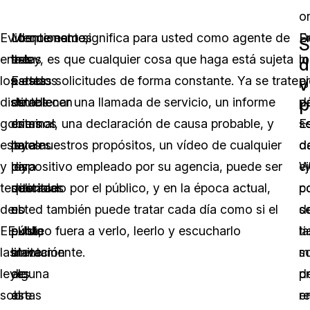
o
Evidentemente,
Los
Mencionamos
Lo que esto significa para usted como agente de
E
D
S
entre
tres
estas
la ley, es que cualquier cosa que haga está sujeta
lo
m
d
los
Estados
partes
a estas solicitudes de forma constante. Ya se trate
p
e
v
p
distintos
establecen
de
de rellenar una llamada de servicio, un informe
p
d
gobiernos
en
estas
criminal, una declaración de causa probable, y
s
E
estatales
la
leyes
para nuestros propósitos, un vídeo de cualquier
d
d
y
ley
para
dispositivo empleado por su agencia, puede ser
e
W
territoriales
que
destacar
solicitado por el público, y en la época actual,
c
p
de
no
el
usted también puede tratar cada día como si el
d
s
EE.UU.,
existe
punto
público fuera a verlo, leerlo y escucharlo
la
ti
las
limitación
clave
atentamente.
so
m
leyes
alguna
de
d
p
sobre
al
estas
re
e