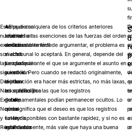
s
fi
Esas
*El
Aunque cualquiera de los criterios anteriores
pudieran
U
T
S
nueve
tribunal
relativos a las exenciones de las fuerzas del orden
interferir
a
e
d
exenciones
dedicó
sería bastante fácil de argumentar, el problema es
razonablemente
a
c
r
p
son
mucho
si el tribunal lo aceptará. En general, depende del
con
d
q
e
las
tiempo
juez federal ante el que se argumente el asunto en
cualquier
c
c
siguientes
a
cuestión. Pero cuando se redactó originalmente,
acción
d
v
Defensa
explicar
la intención era hacer más estrictas, no más laxas,
de
e
q
Nacional/Política
en
las normas por las que los registros
aplicación
t
e
Exterior,
detalle
gubernamentales podían permanecer ocultos. Lo
de
e
u
Normas
cómo
que significa que el deseo es que los registros
la
pa
re
y
funciona
estén disponibles con bastante rapidez, y si no es
ley
e
a
Reglamentos
esta
inmediatamente, más vale que haya una buena
Privaría
m
u