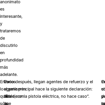
anonimato
es
interesante,
y
trataremos
de
discutirlo
en
profundidad
más
adelante.
En
Varios
En
Poco después, llegan agentes de refuerzo y el
E
P
C
lo
organismos
el
agente principal hace la siguiente declaración:
u
el
c
que
decidieron
vídeo,
“Dale con la pistola eléctrica, no hace caso”.
d
p
y
sólo
que
un
q
a
t