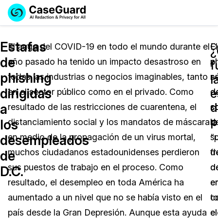
Reservar una
Servicios
Solicitar cotización
Estafas
Demo
El auge del COVID-19 en todo el mundo durante el
C
El
de
año pasado ha tenido un impacto desastroso en
el
p
Soluciones
f
Licencia de CaseGuard Studio
phishing
todas las industrias o negocios imaginables, tanto
n
s
English
l
Industrias
Precios de Redacción a Pedido
Redacción de vídeos
dirigidas
e
en el sector público como en el privado. Como
d
d
Español
d
a
resultado de las restricciones de cuarentena, el
so
c
Precios
Redacción de documentos
Cuerpos Policiales
p
los
distanciamiento social y los mandatos de máscara
d
la
Recursos
Redacción de audio
en medio de la propagación de un virus mortal,
s
“
Transportación
desempleados
muchos ciudadanos estadounidenses perdieron
d
f
de
Redacción en Bulto
Eventos
La Atención Médica
Preguntas Frecuentes
sus puestos de trabajo en el proceso. Como
d
d
D.C.
resultado, el desempleo en toda América ha
e
e
Redacción de imágenes
Educación
Artículos
aumentado a un nivel que no se había visto en el
t
c
Transcripción y Traducción
El Gobierno
Casos Practicos
país desde la Gran Depresión. Aunque esta ayuda
el
e