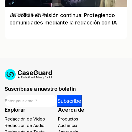
Un policía en misión continua: Protegiendo
September 15, 2025
comunidades mediante la redacción con IA
Suscríbase a nuestro boletín
Email
*
*
Subscribe
Email
Explorar
Acerca de
Email
Redacción de Video
Productos
Redacción de Audio
Audiencia
Redacción de Texto
Acerca de