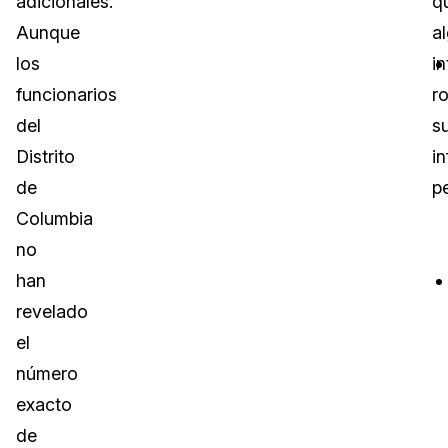
adicionales.
q
Aunque
a
los
in
funcionarios
r
del
s
Distrito
i
de
p
Columbia
no
han
revelado
el
número
exacto
de