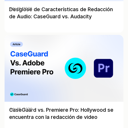
Desglose de Características de Redacción
July 16, 2026
de Audio: CaseGuard vs. Audacity
CaseGuard vs. Premiere Pro: Hollywood se
July 16, 2026
encuentra con la redacción de video