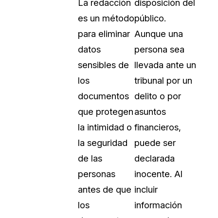
La redacción
disposición del
Vea cómo los clientes usan CaseG
es un método
público.
rídico
sus necesidades de redacción
para eliminar
Aunque una
datos
persona sea
 Financieros
Centro de Ayuda
sensibles de
llevada ante un
Obtenga respuestas a sus pregunt
CaseGuard
los
tribunal por un
documentos
delito o por
Videoteca
que protegen
asuntos
 Comunicación y
Vea todo lo que puede hacer con
la intimidad o
financieros,
iento
CaseGuard. Práctica nuevas habili
aprender
la seguridad
puede ser
de las
declarada
e Atención Telefónica
Recomendaciones
personas
inocente. Al
Historias sobre cómo nuestros clie
antes de que
incluir
utilizan CaseGuard studio a diario
 Crisis y Las Líneas
los
información