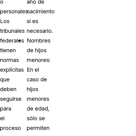
o
año de
personales.
nacimiento
Los
si es
tribunales
necesario.
federales
Nombres
tienen
de hijos
normas
menores:
explícitas
En el
que
caso de
deben
hijos
seguirse
menores
para
de edad,
el
sólo se
proceso
permiten