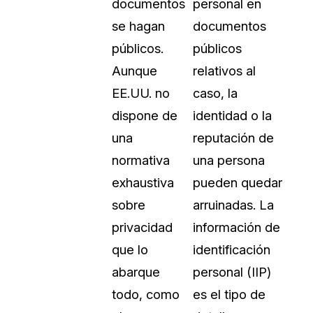
documentos
personal en
Sobre nosotros
se hagan
documentos
Más información sobre CaseGuard
al Por Menor
misión
públicos.
públicos
Aunque
relativos al
aciones
Trabaja con nosotros
EE.UU. no
caso, la
Únase a nuestro equipo y ayúden
dispone de
identidad o la
construir el futuro de la redacción
una
reputación de
normativa
una persona
Contáctanos
exhaustiva
pueden quedar
Póngase en contacto con nuestro
sobre
arruinadas. La
privacidad
información de
que lo
identificación
abarque
personal (IIP)
todo, como
es el tipo de