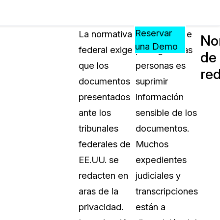
Precios
Recursos
Eventos
APRENDA,
Reservar
La normativa
Una forma de
No
CONECTE
una Demo
federal exige
proteger a las
de
?
Y
que los
personas es
CREZCA
re
oliciales
CON
documentos
suprimir
CASEGUARD
presentados
información
ación
Preguntas Frecuentes
ante los
sensible de los
Explore preguntas frecuentes sobr
tribunales
documentos.
CaseGuard
ón Médica
federales de
Muchos
EE.UU. se
expedientes
Artículos
n
redacten en
judiciales y
Redacte archivos de video con nu
algoritmo mejorado
aras de la
transcripciones
privacidad.
están a
no
Casos Practicos