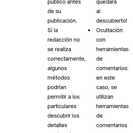
público antes
quedará
de su
al
publicación.
descubierto!
Si la
Ocultación
redacción no
con
se realiza
herramientas
correctamente,
de
algunos
comentarios:
métodos
en este
podrían
caso, se
permitir a los
utilizan
particulares
herramientas
descubrir los
de
detalles
comentarios