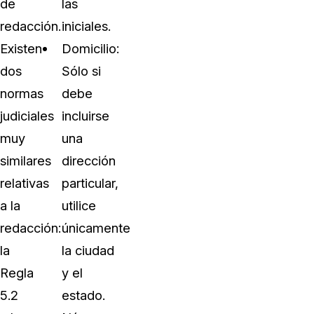
de
las
redacción.
iniciales.
Existen
Domicilio:
dos
Sólo si
normas
debe
judiciales
incluirse
muy
una
similares
dirección
relativas
particular,
a la
utilice
redacción:
únicamente
la
la ciudad
Regla
y el
5.2
estado.