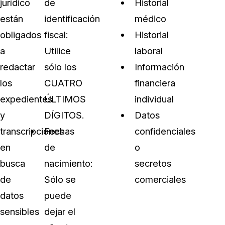
jurídico
de
Historial
están
identificación
médico
obligados
fiscal:
Historial
a
Utilice
laboral
redactar
sólo los
Información
los
CUATRO
financiera
expedientes
ÚLTIMOS
individual
y
DÍGITOS.
Datos
transcripciones
Fechas
confidenciales
en
de
o
busca
nacimiento:
secretos
de
Sólo se
comerciales
datos
puede
sensibles
dejar el