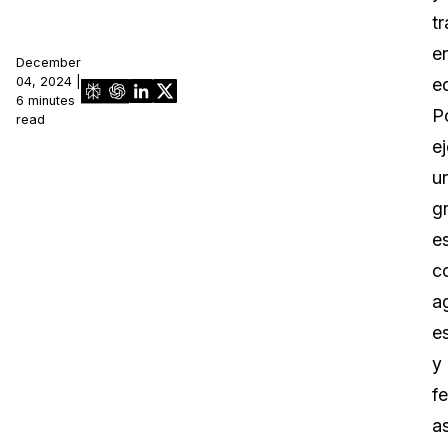
tr
e
December
04, 2024 |
e
6 minutes
P
read
e
u
g
e
c
a
e
y
f
a