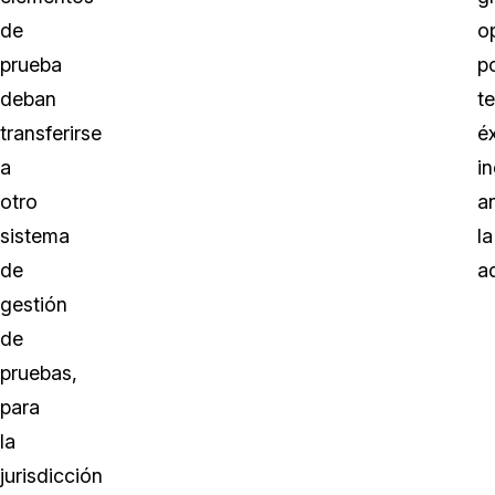
de
o
prueba
po
deban
t
transferirse
éx
a
i
otro
a
sistema
la
de
a
gestión
de
pruebas,
para
la
jurisdicción