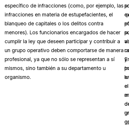
específico de infracciones (como, por ejemplo, las
p
s
Sector Jurídico
Centro de Ayuda
infracciones en materia de estupefacientes, el
q
e
blanqueo de capitales o los delitos contra
p
e
Servicios Financieros
Videoteca
menores). Los funcionarios encargados de hacer
su
p
Casinos
Recomendaciones
cumplir la ley que deseen participar y contribuir a
al
v
un grupo operativo deben comportarse de manera
co
r
Medios de Comunicación y
Sobre nosotros
Entretenimiento
profesional, ya que no sólo se representan a sí
y
E
mismos, sino también a su departamento u
tr
p
Trabaja con nosotros
Centros de Atención Telefónica
organismo.
e
lu
Contáctanos
el
el
Centros de Crisis y Las Líneas Directas
e
m
La Venta al Por Menor
d
d
u
g
TI y Operaciones
g
o