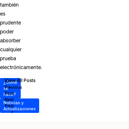
también
es
prudente
poder
absorber
cualquier
prueba
electrónicamente.
View All Posts
<
¿Cómo
Previous
se
Post
hace?
Next
Noticias y
Post
Actualizaciones
>