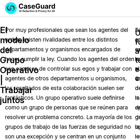
Reservar una
Servicios
Solicitar cotización
El
Demo
Por muy profesionales que sean los agentes del
A
L
U
modelo
orden, existen rivalidades entre los distintos
c
g
Soluciones
f
Licencia de CaseGuard Studio
del
departamentos y organismos encargados de
e
o
English
a
Industrias
Precios de Redacción a Pedido
Redacción de vídeos
Grupo
t
hacer cumplir la ley. Cuando los agentes del orden
la
e
Español
e
Operativo
son capaces de controlar sus egos y trabajar con
n
el
Precios
Redacción de documentos
Cuerpos Policiales
c
|
agentes de otros departamentos u organismos,
v
á
Recursos
Redacción de audio
los resultados de esta colaboración suelen ser
d
d
Transportación
Trabajar
fantásticos. Un grupo operativo suele definirse
m
la
juntos
Redacción en Bulto
Eventos
La Atención Médica
Preguntas Frecuentes
como un grupo de personas que se reúnen para
d
a
resolver un problema concreto. La mayoría de los
g
d
Redacción de imágenes
Educación
Artículos
grupos de trabajo de las fuerzas de seguridad no
o
la
Transcripción y Traducción
El Gobierno
Casos Practicos
son una excepción y se centran en un conjunto
lo
le