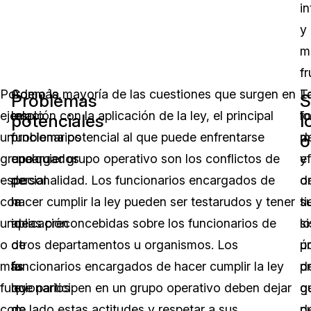
i
y
m
fr
Por
Además,
Como la mayoría de las cuestiones que surgen en
T
L
Problemas
S
ejemplo,
los
relación con la aplicación de la ley, el principal
lo
f
potenciales
l
un
funcionarios
problema potencial al que puede enfrentarse
d
m
o
grupo
encargados
cualquier grupo operativo son los conflictos de
y
e
especial
de
personalidad. Los funcionarios encargados de
o
d
con
la
hacer cumplir la ley pueden ser testarudos y tener
t
s
uno
aplicación
ideas preconcebidas sobre los funcionarios de
s
lo
o
de
otros departamentos u organismos. Los
ú
p
más
la
funcionarios encargados de hacer cumplir la ley
d
p
funcionarios
ley
que participen en un grupo operativo deben dejar
g
q
con
de
de lado estas actitudes y respetar a sus
d
p