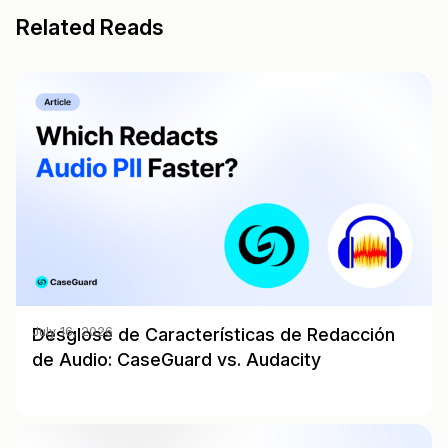
Related Reads
Desglose de Características de Redacción
July 16, 2026
de Audio: CaseGuard vs. Audacity