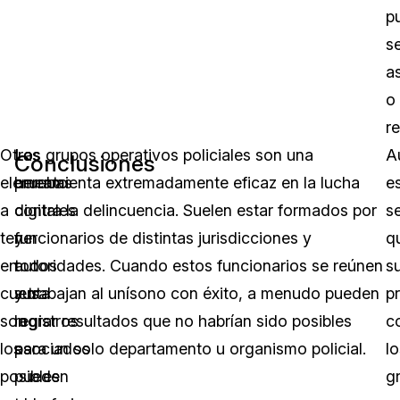
p
s
a
o
r
Otro
Las
Los grupos operativos policiales son una
A
Conclusiones
elemento
pruebas
herramienta extremadamente eficaz en la lucha
e
a
digitales
contra la delincuencia. Suelen estar formados por
s
tener
y
funcionarios de distintas jurisdicciones y
q
en
todos
autoridades. Cuando estos funcionarios se reúnen
s
cuenta
sus
y trabajan al unísono con éxito, a menudo pueden
p
son
registros
lograr resultados que no habrían sido posibles
c
los
asociados
para un solo departamento u organismo policial.
lo
posibles
pueden
g