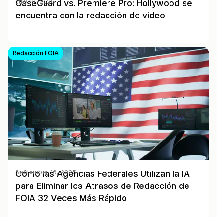
CaseGuard vs. Premiere Pro: Hollywood se
July 16, 2026
encuentra con la redacción de video
Redacción FOIA
Cómo las Agencias Federales Utilizan la IA
September 16, 2025
para Eliminar los Atrasos de Redacción de
FOIA 32 Veces Más Rápido