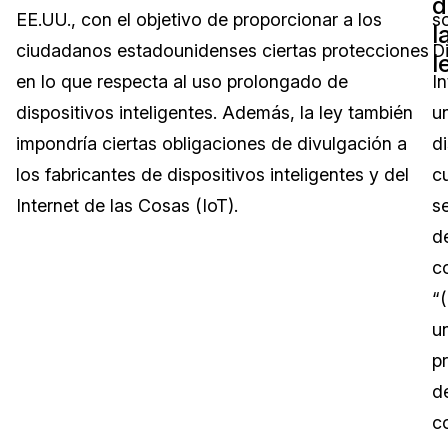
d
EE.UU., con el objetivo de proporcionar a los
s
l
Sector Jurídico
Centro de Ayuda
ciudadanos estadounidenses ciertas protecciones
D
l
en lo que respecta al uso prolongado de
In
Servicios Financieros
Videoteca
dispositivos inteligentes. Además, la ley también
u
Casinos
Recomendaciones
impondría ciertas obligaciones de divulgación a
d
los fabricantes de dispositivos inteligentes y del
c
Medios de Comunicación y
Sobre nosotros
Entretenimiento
Internet de las Cosas (IoT).
s
d
Trabaja con nosotros
Centros de Atención Telefónica
c
Contáctanos
“(
Centros de Crisis y Las Líneas Directas
u
La Venta al Por Menor
p
d
TI y Operaciones
c