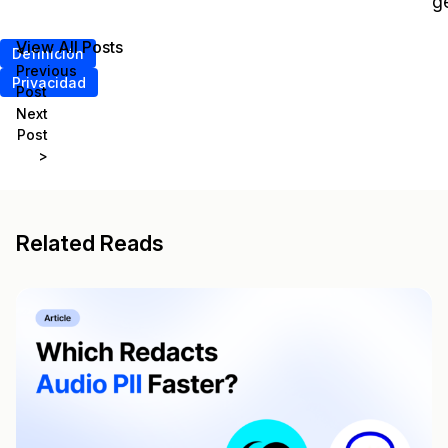
g
View All Posts
<
Definición
Previous
Privacidad
Post
Next
Post
>
Related Reads