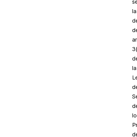
s
la
de
d
ar
3
d
la
L
d
S
d
lo
P
d