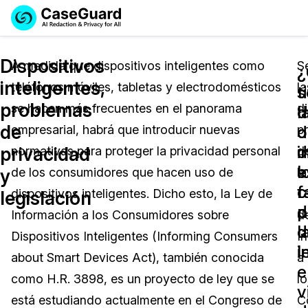
Reservar una
Servicios
Solicitar cotización
Dispositivos
Demo
A medida que dispositivos inteligentes como
S
¿
¿
inteligentes,
teléfonos móviles, tabletas y electrodomésticos
la
Soluciones
t
s
Licencia de CaseGuard Studio
problemas
se hacen más frecuentes en el panorama
d
English
d
l
Industrias
Precios de Redacción a Pedido
Redacción de vídeos
de
d
o
empresarial, habrá que introducir nuevas
p
Español
i
d
privacidad
normativas para proteger la privacidad personal
d
Precios
Redacción de documentos
Cuerpos Policiales
e
l
y
de los consumidores que hacen uso de
la
c
f
Recursos
Redacción de audio
dispositivos inteligentes. Dicho esto, la Ley de
L
Transportación
legislación
p
d
Información a los Consumidores sobre
d
Redacción en Bulto
Eventos
l
d
La Atención Médica
Preguntas Frecuentes
Dispositivos Inteligentes (Informing Consumers
I
l
i
about Smart Devices Act), también conocida
a
Redacción de imágenes
Educación
Artículos
e
como H.R. 3898, es un proyecto de ley que se
lo
v
Transcripción y Traducción
El Gobierno
Casos Practicos
está estudiando actualmente en el Congreso de
C