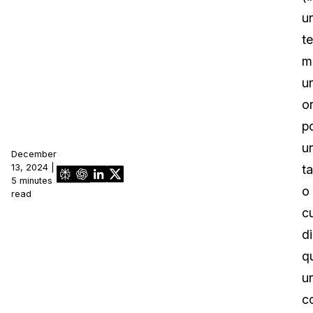
u
t
mó
u
o
po
u
December
13, 2024 |
ta
5 minutes
o
read
c
d
q
u
c