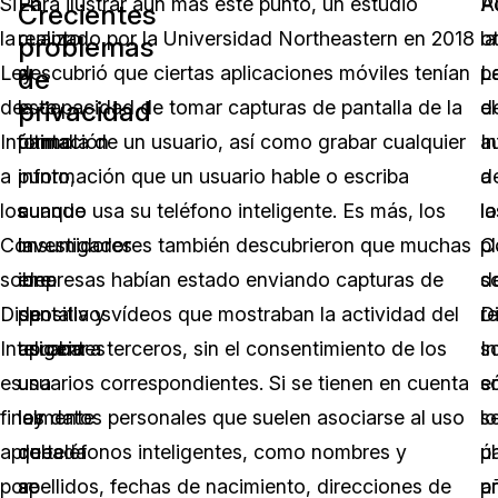
Si
En
Para ilustrar aún más este punto, un estudio
P
A
Crecientes
la
cuanto
realizado por la Universidad Northeastern en 2018
o
la
problemas
Ley
a
descubrió que ciertas aplicaciones móviles tenían
pa
L
de
privacidad
de
este
la capacidad de tomar capturas de pantalla de la
el
d
Información
último
pantalla de un usuario, así como grabar cualquier
a
I
a
punto,
información que un usuario hable o escriba
d
a
los
aunque
cuando usa su teléfono inteligente. Es más, los
la
lo
Consumidores
la
investigadores también descubrieron que muchas
p
C
sobre
idea
empresas habían estado enviando capturas de
d
s
Dispositivos
de
pantalla y vídeos que mostraban la actividad del
r
D
Inteligentes
aprobar
usuario a terceros, sin el consentimiento de los
s
In
es
una
usuarios correspondientes. Si se tienen en cuenta
e
s
finalmente
ley
los datos personales que suelen asociarse al uso
lo
se
aprobada
que
de teléfonos inteligentes, como nombres y
ú
p
por
se
apellidos, fechas de nacimiento, direcciones de
a
p