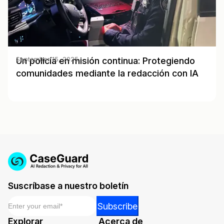
Un policía en misión continua: Protegiendo
September 15, 2025
comunidades mediante la redacción con IA
Suscríbase a nuestro boletín
Email
*
Email
Subscribe
Email
Explorar
Acerca de
*