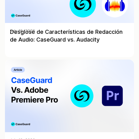
Desglose de Características de Redacción
July 16, 2026
de Audio: CaseGuard vs. Audacity