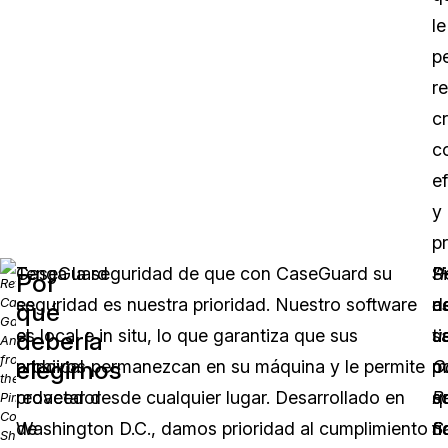
le
p
r
c
c
ef
y
pr
CaseGuard
Tenga la seguridad de que con CaseGuard su
P
“
Si
Por
es
seguridad es nuestra prioridad. Nuestro software
n
e
d
qué
el
es local e in situ, lo que garantiza que sus
ti
u
s
debería
elegirnos
principal
archivos permanezcan en su máquina y le permite
p
C
m
proveedor
redactar desde cualquier lugar. Desarrollado en
q
R
s
de
Washington D.C., damos prioridad al cumplimiento
fi
S
n