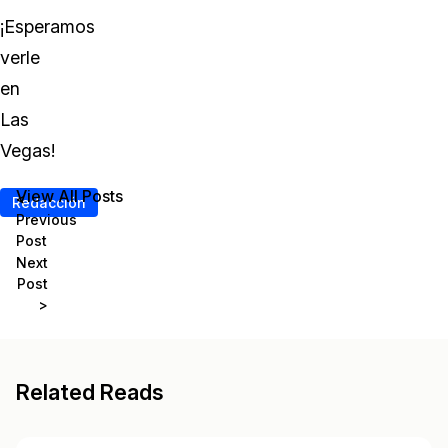
¡Esperamos
verle
en
Las
Vegas!
View All Posts
<
Redacción
Previous
Post
Next
Post
>
Related Reads