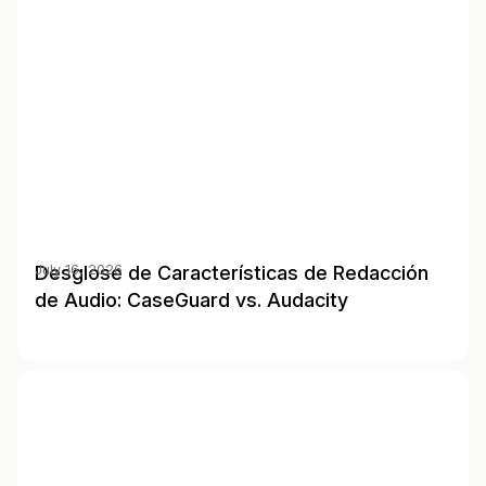
Desglose de Características de Redacción
July 16, 2026
de Audio: CaseGuard vs. Audacity