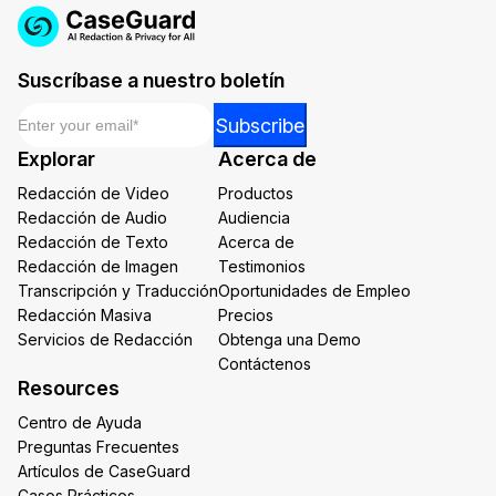
Suscríbase a nuestro boletín
Email
*
Email
Subscribe
Email
Explorar
Acerca de
Email
Redacción de Video
Productos
Redacción de Audio
Audiencia
Redacción de Texto
Acerca de
Redacción de Imagen
Testimonios
Transcripción y Traducción
Oportunidades de Empleo
Redacción Masiva
Precios
Servicios de Redacción
Obtenga una Demo
Contáctenos
Resources
Centro de Ayuda
Preguntas Frecuentes
Artículos de CaseGuard
Casos Prácticos