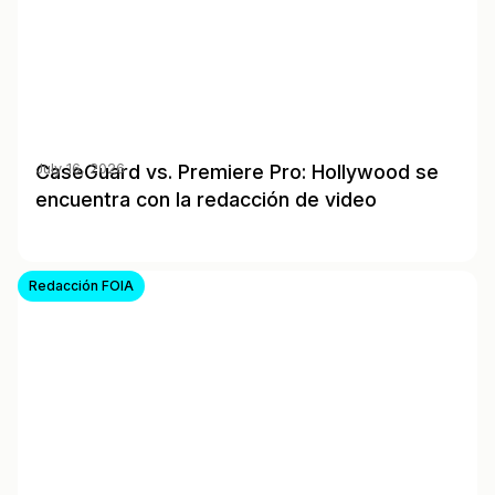
CaseGuard vs. Premiere Pro: Hollywood se
July 16, 2026
encuentra con la redacción de video
Redacción FOIA