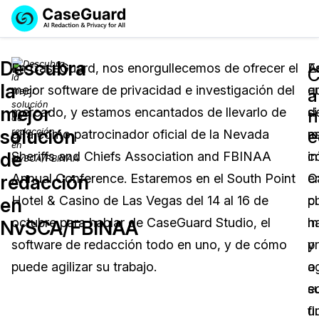
Reservar una
Servicios
Solicitar cotización
Descubra
Demo
En CaseGuard, nos enorgullecemos de ofrecer el
E
A
C
la
mejor software de privacidad e investigación del
e
q
Soluciones
a
Licencia de CaseGuard Studio
mejor
mercado, y estamos encantados de llevarlo de
d
si
English
n
Industrias
Precios de Redacción a Pedido
Redacción de vídeos
solución
e
gira como patrocinador oficial de la
Nevada
m
e
Español
de
Sheriffs and Chiefs Association and FBINAA
c
i
Precios
Redacción de documentos
Cuerpos Policiales
redacción
Annual Conference. Estaremos en el South Point
C
e
Recursos
Redacción de audio
Hotel & Casino de Las Vegas del 14 al 16 de
p
ch
Transportación
en
octubre para hablar de CaseGuard Studio, el
m
h
NvSCA/FBINAA
Redacción en Bulto
Eventos
La Atención Médica
Preguntas Frecuentes
software de redacción todo en uno, y de cómo
y
p
puede agilizar su trabajo.
ag
o
Redacción de imágenes
Educación
Artículos
s
e
Transcripción y Traducción
El Gobierno
Casos Practicos
fl
u