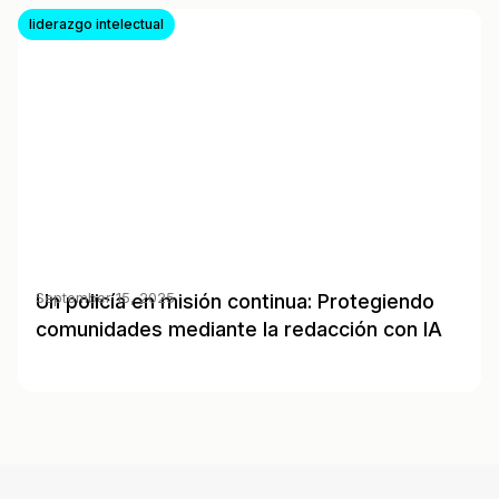
liderazgo intelectual
Un policía en misión continua: Protegiendo
September 15, 2025
comunidades mediante la redacción con IA