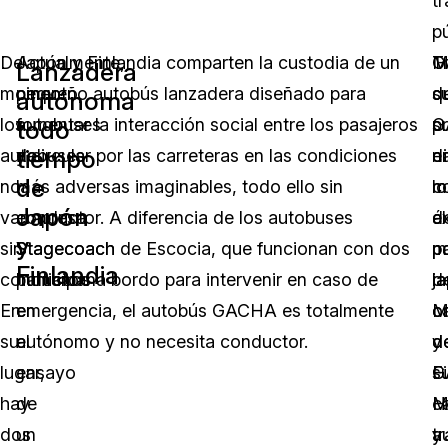
t
pú
De
Actualmente,
Japón y Finlandia comparten la custodia de un
G
M
T
Lanzadera
momento,
cinco
pequeño autobús lanzadera diseñado para
d
q
s
autónoma
los
autobuses
fomentar la interacción social entre los pasajeros
s
G
p
todo
tiempo
autobuses
de
y circular por las carreteras en las condiciones
d
n
e
de
no
la
más adversas imaginables, todo ello sin
m
c
lo
Japón
van
empresa
conductor. A diferencia de los autobuses
al
éx
d
y
sin
Stagecoach
Stagecoach de Escocia, que funcionan con dos
m
p
p
Finlandia
conductor.
participan
humanos a bordo para intervenir en caso de
j
la
d
En
en
emergencia, el autobús GACHA es totalmente
Mu
ca
o
su
el
autónomo y no necesita conductor.
y
d
d
lugar,
ensayo
s
Fi
G
hay
de
c
He
M
dos
un
a
tr
y