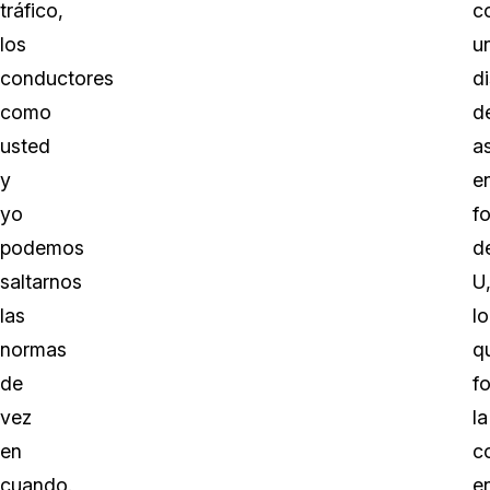
tráfico,
c
los
u
conductores
d
como
d
usted
a
y
e
yo
f
podemos
d
saltarnos
U
las
lo
normas
q
de
f
vez
la
en
c
cuando.
e