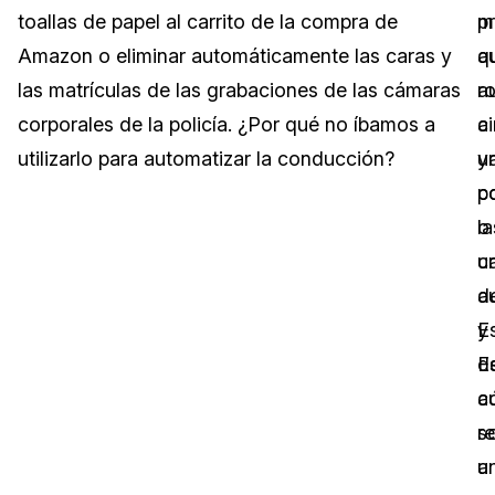
toallas de papel al carrito de la compra de
m
p
Sector Jurídico
Centro de Ayuda
Amazon o eliminar automáticamente las caras y
q
a
las matrículas de las grabaciones de las cámaras
r
a
Servicios Financieros
Videoteca
corporales de la policía. ¿Por qué no íbamos a
a
ci
Casinos
Recomendaciones
utilizarlo para automatizar la conducción?
u
y
c
p
Medios de Comunicación y
Sobre nosotros
Entretenimiento
o
la
u
ca
Trabaja con nosotros
Centros de Atención Telefónica
a
d
Contáctanos
y
E
Centros de Crisis y Las Líneas Directas
de
E
La Venta al Por Menor
c
a
r
s
TI y Operaciones
a
u