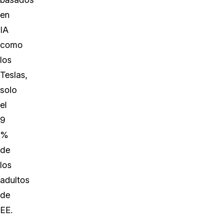
en
IA
como
los
Teslas,
solo
el
9
%
de
los
adultos
de
EE.