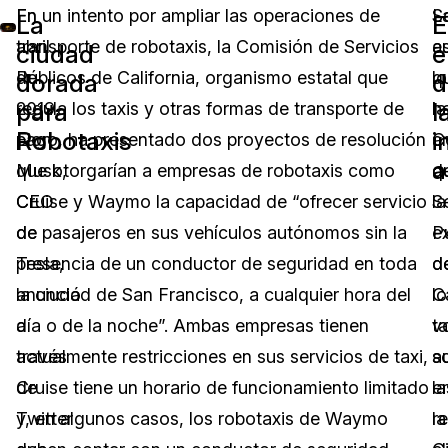
En
En un intento por ampliar las operaciones de
L
S
La
E
abril
transporte de robotaxis, la Comisión de Servicios
a
e
ciudad
e
de
Públicos de California, organismo estatal que
l
q
dorada
d
para
l
2019,
regula los taxis y otras formas de transporte de
h
la
Robotaxis
i
Elon
pago, ha presentado dos proyectos de resolución
a
C
a
Musk,
que otorgarían a empresas de robotaxis como
q
d
CEO
Cruise y Waymo la capacidad de “ofrecer servicio
la
S
de
de pasajeros en sus vehículos autónomos sin la
e
P
Tesla,
presencia de un conductor de seguridad en toda
d
d
anunció
la ciudad de San Francisco, a cualquier hora del
lo
Ca
a
día o de la noche”. Ambas empresas tienen
ta
v
través
actualmente restricciones en sus servicios de taxi,
a
s
de
Cruise tiene un horario de funcionamiento limitado
e
la
Twitter
y, en algunos casos, los robotaxis de Waymo
la
r