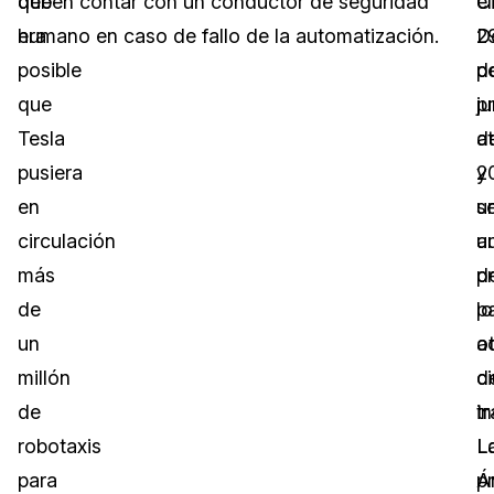
que
deben contar con un conductor de seguridad
C
el
era
humano en caso de fallo de la automatización.
D
2
posible
p
d
que
p
ju
Tesla
a
d
pusiera
y
2
en
u
s
circulación
a
u
más
d
p
de
lo
p
un
a
o
millón
d
c
de
tr
in
robotaxis
L
L
para
p
Á