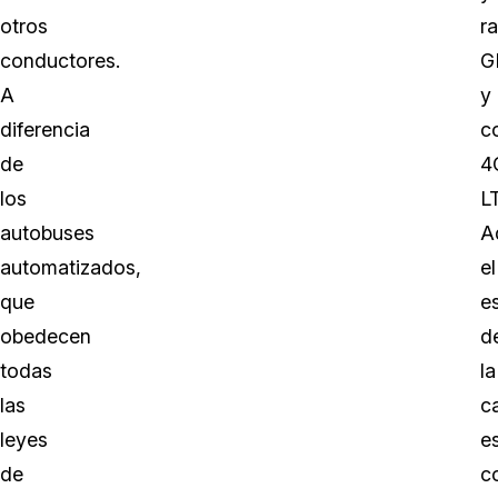
otros
ra
conductores.
G
A
y
diferencia
c
de
4
los
L
autobuses
A
automatizados,
el
que
e
obedecen
d
todas
la
las
c
leyes
e
de
c