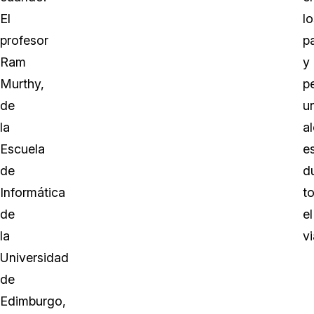
El
lo
profesor
p
Ram
y
Murthy,
p
de
u
la
a
Escuela
e
de
d
Informática
t
de
el
la
vi
Universidad
de
Edimburgo,