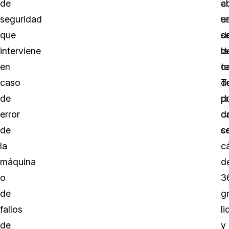
de
c
al
seguridad
u
e
que
se
d
interviene
d
la
en
t
ca
caso
d
T
de
p
d
error
c
d
de
c
s
la
c
máquina
d
o
3
de
g
fallos
li
de
y