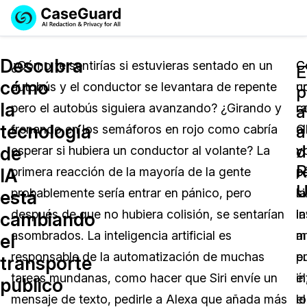
Reservar una
Servicios
Solicitar cotización
Descubra
Demo
¿Cómo te sentirías si estuvieras sentado en un
C
C
E
cómo
autobús y el conductor se levantara de repente
c
u
Soluciones
p
Licencia de CaseGuard Studio
la
pero el autobús siguiera avanzando? ¿Girando y
r
c
English
a
Industrias
Precios de Redacción a Pedido
Redacción de vídeos
tecnología
a
frenando en los semáforos en rojo como cabría
G
al
Español
d
de
esperar si hubiera un conductor al volante? La
y
v
Precios
Redacción de documentos
Cuerpos Policiales
R
IA
primera reacción de la mayoría de la gente
c
p
U
Recursos
Redacción de audio
probablemente sería entrar en pánico, pero
la
si
Transportación
está
después de que no hubiera colisión, se sentarían
in
la
cambiando
Redacción en Bulto
Eventos
La Atención Médica
Preguntas Frecuentes
asombrados. La inteligencia artificial es
ar
m
el
responsable de la automatización de muchas
p
e
transporte
Redacción de imágenes
Educación
Artículos
tareas mundanas, como hacer que Siri envíe un
in
él
público
Transcripción y Traducción
El Gobierno
Casos Practicos
mensaje de texto, pedirle a Alexa que añada más
el
lo