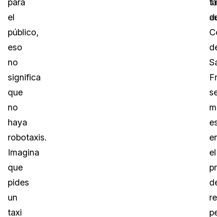
para
T
ta
el
d
a
público,
C
eso
d
no
S
significa
F
que
s
no
m
haya
e
robotaxis.
e
Imagina
el
que
p
pides
d
un
r
taxi
p