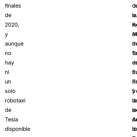
finales
d
c
de
la
a
2020,
A
l
y
M
d
aunque
d
t
no
T
t
hay
d
e
ni
S
t
un
F
d
solo
y
fr
robotaxi
d
la
de
la
e
Tesla
A
d
disponible
d
lo