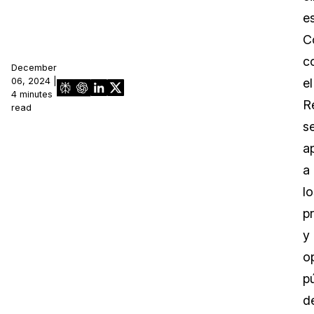
es
C
c
December
06, 2024 |
el
4 minutes
R
read
s
ap
a
lo
p
y
o
p
d