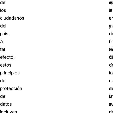
de
s
q
los
a
la
ciudadanos
u
e
del
m
y
país.
d
o
A
h
e
tal
2
r
efecto,
C
d
estos
(1
d
principios
as
lo
de
c
c
protección
a
d
de
la
u
datos
s
m
incluyen
d
n