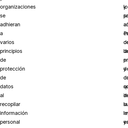
organizaciones
y
lo
se
s
p
adhieran
ad
a
a
P
e
varios
c
d
principios
la
d
de
e
p
protección
y
d
de
o
d
datos
q
s
al
in
d
recopilar
la
s
información
le
i
personal
e
y