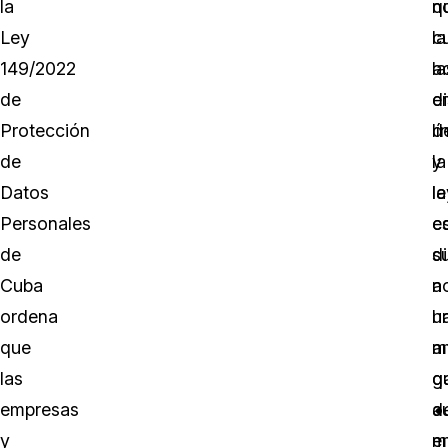
la
n
q
Ley
c
la
149/2022
la
a
de
d
e
Protección
d
lí
de
la
y
Datos
le
la
Personales
e
c
de
s
di
Cuba
a
n
ordena
u
h
que
a
m
las
g
q
empresas
d
a
y
m
e