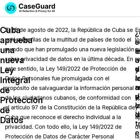
Reservar una
Servicios
Solicitar cotización
Cuba
Demo
El 25 de agosto de 2022, la República de Cuba se
E
¿
¿
aprueba
unió a las filas de la multitud de países de todo el
lo
Soluciones
e
s
Licencia de CaseGuard Studio
una
mundo que han promulgado una nueva legislación
q
English
e
l
Industrias
Precios de Redacción a Pedido
Redacción de vídeos
nueva
a
o
sobre privacidad de datos en la última década. En
r
Español
y
d
Ley
este sentido, la Ley 149/2022 de Protección de
al
Precios
Redacción de documentos
Cuerpos Policiales
l
l
Integral
Datos Personales fue promulgada con el
á
a
r
Recursos
Redacción de audio
propósito de salvaguardar la información personal
d
Transportación
de
d
y
de los ciudadanos cubanos, de conformidad con
a
Protección
Redacción en Bulto
Eventos
l
e
La Atención Médica
Preguntas Frecuentes
el artículo 97 de la Constitución de la República de
y
de
l
d
Cuba que reconoce el derecho individual a la
a
Datos
Redacción de imágenes
Educación
Artículos
t
privacidad. Con todo ello, la Ley 149/2022 de
d
e
Transcripción y Traducción
El Gobierno
Casos Practicos
Protección de Datos de Carácter Personal
la