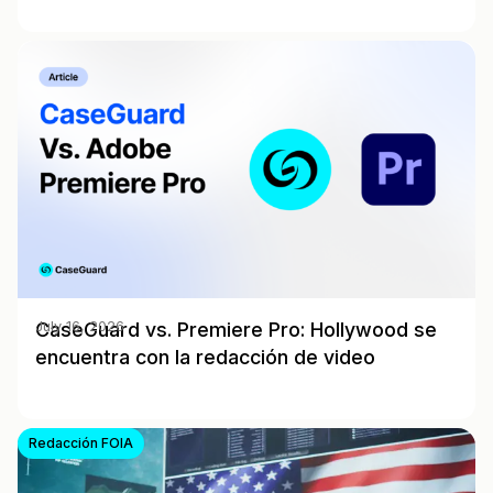
CaseGuard vs. Premiere Pro: Hollywood se
July 16, 2026
encuentra con la redacción de video
Redacción FOIA