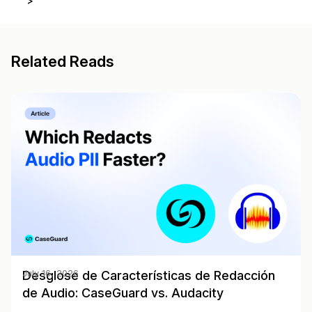
>
Related Reads
Desglose de Características de Redacción
July 16, 2026
de Audio: CaseGuard vs. Audacity