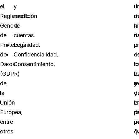
el
y
Ju
u
Reglamento
rendición
d
m
General
de
la
ni
de
cuentas.
n
d
Protección
Legalidad.
E
p
de
Confidencialidad.
e
d
Datos
Consentimiento.
c
lo
(GDPR)
lo
d
de
r
y
la
y
d
Unión
e
la
Europea,
d
p
entre
t
p
otros,
q
D