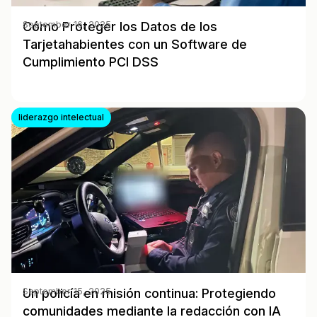
Cómo Proteger los Datos de los
September 16, 2025
Tarjetahabientes con un Software de
Cumplimiento PCI DSS
liderazgo intelectual
Un policía en misión continua: Protegiendo
September 15, 2025
comunidades mediante la redacción con IA