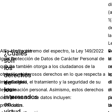
di
(a
1(
d
la
Le
Al
En el otro extremo del espectro, la Ley 149/2022
Limitación
P
C
¿Cuáles
igual
de Protección de Datos de Carácter Personal de
de
el
la
son
que
Cuba también otorga a los ciudadanos de la
la
co
r
los
derechos
otras
nación numerosos derechos en lo que respecta a
recogida.
la
a
de
importantes
la recogida, el tratamiento y la seguridad de su
Calidad
d
el
los
leyes
información personal. Asimismo, estos derechos
de
d
m
interesados
de
de protección de datos incluyen:
los
d
p
en
protección
datos.
la
d
virtud