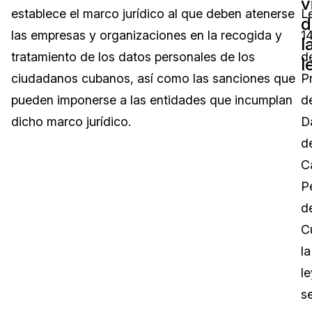
v
establece el marco jurídico al que deben atenerse
L
d
Sector Jurídico
Centro de Ayuda
las empresas y organizaciones en la recogida y
1
l
tratamiento de los datos personales de los
d
Servicios Financieros
Videoteca
l
ciudadanos cubanos, así como las sanciones que
P
Casinos
Recomendaciones
pueden imponerse a las entidades que incumplan
d
dicho marco jurídico.
D
Medios de Comunicación y
Sobre nosotros
Entretenimiento
d
C
Trabaja con nosotros
Centros de Atención Telefónica
P
Contáctanos
d
Centros de Crisis y Las Líneas Directas
C
La Venta al Por Menor
la
le
TI y Operaciones
s