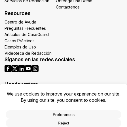
Servicios de Redacción
Obtenga una Demo
Contáctenos
Resources
Centro de Ayuda
Preguntas Frecuentes
Artículos de CaseGuard
Casos Prácticos
Ejemplos de Uso
Videoteca de Redacción
Síganos en las redes sociales
Headquarters
1700 N Moore St Suite 1701
Arlington VA 22209
United States
Toll: +1 (855) 255-9955