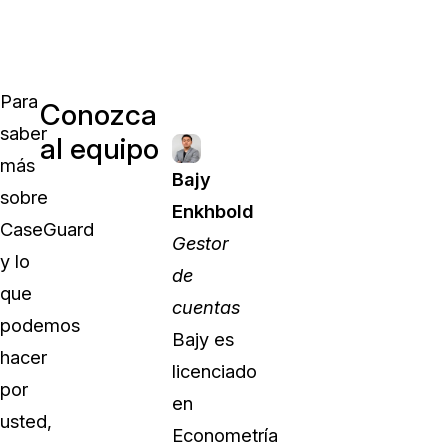
Para
Conozca
saber
al equipo
más
Bajy
sobre
Enkhbold
CaseGuard
Gestor
y lo
de
que
cuentas
podemos
Bajy es
hacer
licenciado
por
en
usted,
Econometría