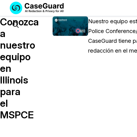
Servicios
Soluciones
Conozca
SUSCRÍBASE
Nuestro equipo est
A
Search
a
Police Conference/
CASEGUARD
CaseGuard tiene pa
STUDIO
nuestro
O
redacción en el me
equipo
SUBCONTRATE
CON
en
NOSOTROS
Illinois
SUS
REDACCIONES
para
Licencia de CaseGuard Studi
el
Selecciona un plan que se adapte a tus
MSPCE
necesidades
Precios de Redacción a Pedi