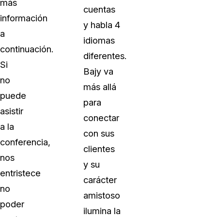
más
cuentas
información
y habla 4
a
idiomas
continuación.
diferentes.
Si
Bajy va
no
más allá
puede
para
asistir
conectar
a la
con sus
conferencia,
clientes
nos
y su
entristece
carácter
no
amistoso
poder
ilumina la