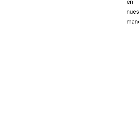
en
nues
mano