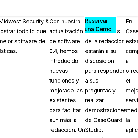
Precios
Recursos
Eventos
APRENDA,
Reservar
 Midwest Security &
Con nuestra
Nuestros
En
CONECTE
una Demo
strar todo lo que
actualización
profesionales
Case
?
Y
mejor software de
de software
de la redacción
est
CREZCA
oliciales
CON
sticas.
9.4, hemos
estarán a su
com
CASEGUARD
introducido
disposición
a
ación
Preguntas Frecuentes
nuevas
para responder
ofre
Explore preguntas frecuentes sobr
funciones y
a sus
el
CaseGuard
ón Médica
mejorado las
preguntas y
mejo
existentes
realizar
serv
Artículos
n
para facilitar
demostraciones
medi
Redacte archivos de video con nu
algoritmo mejorado
aún más la
de CaseGuard
la
redacción. Un
Studio.
apli
no
Casos Practicos