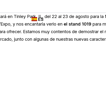
Industrias
FUNCIONES DE
¿QUIÉN
ará en Tinley Park, IL, del 22 al 23 de agosto para la
ES
REDACCIÓN,
UTILIZA
Expo, y nos encantaría verlo en
el stand 1019
para mo
TRANSCRIPCIÓN
CASEGUARD
English
ra ofrecer. Estamos muy contentos de demostrar el 
Y TRADUCCIÓN
Cuerpos P
DE CASEGUARD
rcado, junto con algunas de nuestras nuevas caracterí
Español
STUDIO
Transport
Redacción de vídeos
Redacte caras, matrículas, pantallas, blocs
de notas y más con un solo clic desde una
La Atenci
cantidad ilimitada de videos
o
Redacción de documentos
Educació
Redacte información de identificación
personal (PII) de miles de archivos PDF,
Excel, Doc, correo electrónico y PST con un
El Gobier
do
solo clic