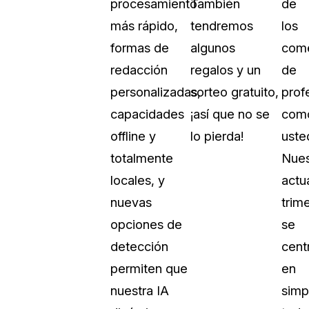
procesamiento
También
de
Vea cómo los clientes usan CaseG
más rápido,
tendremos
los
rídico
sus necesidades de redacción
formas de
algunos
come
redacción
regalos y un
de
 Financieros
Centro de Ayuda
personalizadas,
sorteo gratuito,
prof
Obtenga respuestas a sus pregunt
CaseGuard
capacidades
¡así que no se
com
offline y
lo pierda!
uste
Videoteca
totalmente
Nues
 Comunicación y
Vea todo lo que puede hacer con
locales, y
actu
iento
CaseGuard. Práctica nuevas habili
aprender
nuevas
trim
opciones de
se
e Atención Telefónica
Recomendaciones
detección
cent
Historias sobre cómo nuestros clie
permiten que
en
utilizan CaseGuard studio a diario
 Crisis y Las Líneas
nuestra IA
simpl