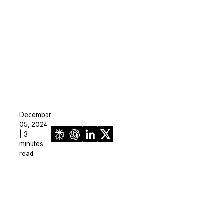
¿Necesitas redactar una gran cantidad 
archivos? Podemos ayudarte
December
05, 2024
| 3
minutes
read