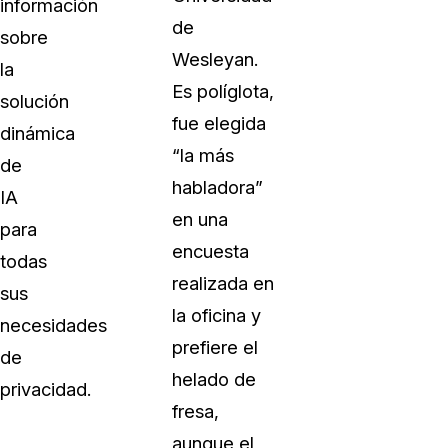
información
de
sobre
Wesleyan.
la
Es políglota,
solución
fue elegida
dinámica
“la más
de
habladora”
IA
en una
para
encuesta
todas
realizada en
sus
la oficina y
necesidades
prefiere el
de
helado de
privacidad.
fresa,
aunque el