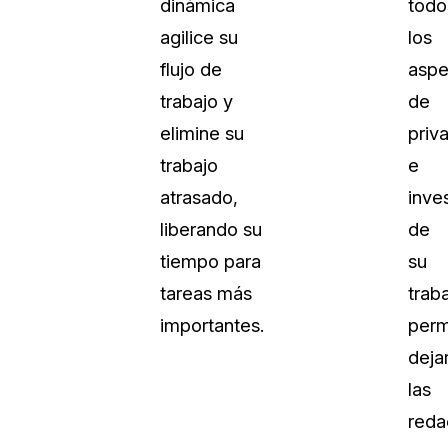
dinámica
todo
Sobre nosotros
agilice su
los
Más información sobre CaseGuard
al Por Menor
misión
flujo de
aspe
trabajo y
de
aciones
Trabaja con nosotros
elimine su
priv
Únase a nuestro equipo y ayúden
trabajo
e
construir el futuro de la redacción
atrasado,
inve
liberando su
de
Contáctanos
tiempo para
su
Póngase en contacto con nuestro
tareas más
traba
importantes.
perm
deja
las
reda