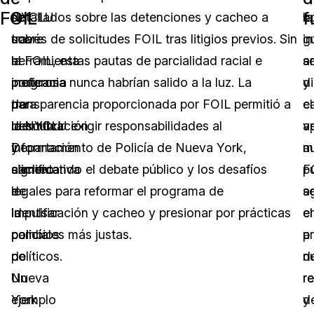
FOIL
f
ser
NYCLU
detallados sobre las detenciones y cacheo a
o
la
una
sobre
través de solicitudes FOIL tras litigios previos. Sin
g
in
herramienta
el
la FOIL, estas pautas de parcialidad racial e
s
ar
poderosa
programa
ineficacia nunca habrían salido a la luz. La
di
y
para
de
transparencia proporcionada por FOIL permitió a
c
el
descubrir
identificación
la NYCLU exigir responsabilidades al
v
a
información
y
Departamento de Policía de Nueva York,
m
a
significativa
cacheo
alimentando el debate público y los desafíos
F
p
e
de
legales para reformar el programa de
s
ag
impulsar
la
identificación y cacheo y presionar por prácticas
e
el
cambios
policía
policiales más justas.
a
p
políticos.
de
n
d
Un
Nueva
r
re
ejemplo
York
d
y