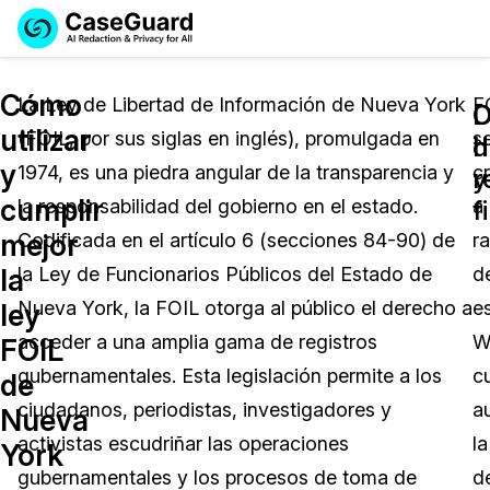
Reservar una
Servicios
Solicitar cotización
Cómo
Demo
La Ley de Libertad de Información de Nueva York
F
C
D
utilizar
(FOIL, por sus siglas en inglés), promulgada en
s
Soluciones
h
d
Licencia de CaseGuard Studio
y
1974, es una piedra angular de la transparencia y
c
English
y
r
Industrias
Precios de Redacción a Pedido
Redacción de vídeos
cumplir
f
la responsabilidad del gobierno en el estado.
a
Español
mejor
Codificada en el artículo 6 (secciones 84-90) de
ra
Precios
Redacción de documentos
Cuerpos Policiales
la
la Ley de Funcionarios Públicos del Estado de
d
Recursos
Redacción de audio
Nueva York, la FOIL otorga al público el derecho a
e
Transportación
ley
acceder a una amplia gama de registros
W
FOIL
Redacción en Bulto
Eventos
La Atención Médica
Preguntas Frecuentes
gubernamentales. Esta legislación permite a los
c
de
ciudadanos, periodistas, investigadores y
a
Nueva
Redacción de imágenes
Educación
Artículos
activistas escudriñar las operaciones
la
York
Transcripción y Traducción
El Gobierno
Casos Practicos
gubernamentales y los procesos de toma de
d