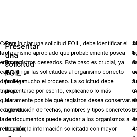
Con
Con
Para iniciar una solicitud FOIL, debe identificar el
M
1.
A
Presentar
la
el
organismo apropiado que probablemente posea
a
1.
o
una
enorme
fin
los registros deseados. Este paso es crucial, ya
a
C
c
solicitud
FOIL
carga
de
que dirigir las solicitudes al organismo correcto
so
tr
c
de
proteger
facilita mucho el proceso. La solicitud debe
a
2.
f
trabajo
a
presentarse por escrito, explicando lo más
t
C
o
que
los
claramente posible qué registros desea conservar.
d
e
u
conlleva
agentes
La inclusión de fechas, nombres y tipos concretos
mú
3.
e
la
con
de documentos puede ayudar a los organismos a
c
F
e
redacción,
mayor
localizar la información solicitada con mayor
4.
F