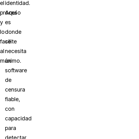
el
identidad.
proceso
Aquí
y
es
lo
donde
facilite
se
al
necesita
máximo.
un
software
de
censura
fiable,
con
capacidad
para
detectar