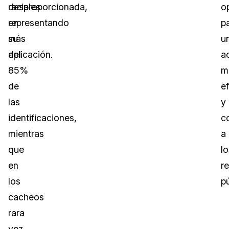
raciales
desproporcionada,
o
en
representando
p
su
más
u
aplicación.
del
a
85%
m
de
ef
las
y
identificaciones,
c
mientras
a
que
lo
en
re
los
pú
cacheos
rara
vez