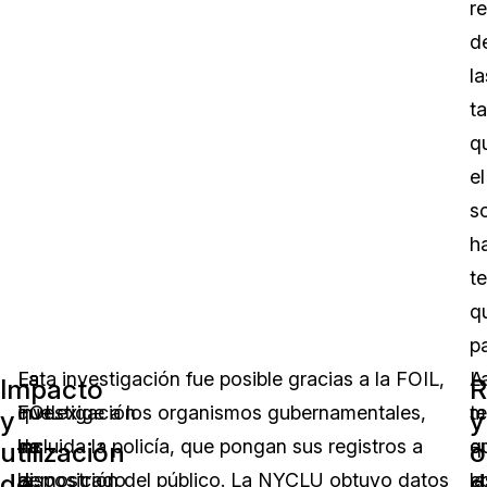
r
d
la
t
q
el
so
h
t
q
p
La
La
Esta investigación fue posible gracias a la FOIL,
A
L
Impacto
R
FOIL
investigación
que exige a los organismos gubernamentales,
m
t
y
y
ha
de
incluida la policía, que pongan sus registros a
q
e
utilización
o
de
d
demostrado
la
disposición del público. La NYCLU obtuvo datos
la
c