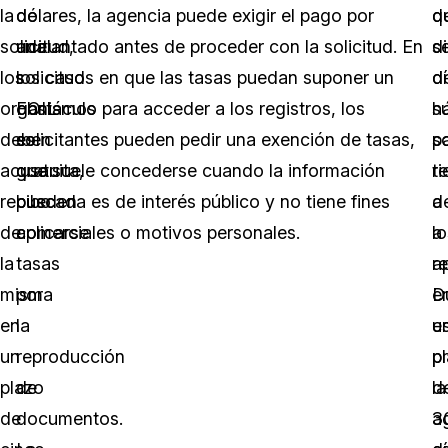
la
de
dólares, la agencia puede exigir el pago por
q
d
solicitud,
una
adelantado antes de proceder con la solicitud. En
s
d
los
solicitud
los casos en que las tasas puedan suponer un
d
d
organismos
FOIL
obstáculo para acceder a los registros, los
s
h
deben
es
solicitantes pueden pedir una exención de tasas,
so
p
acusar
gratuita,
que suele concederse cuando la información
ti
r
recibo
pueden
buscada es de interés público y no tiene fines
d
a
de
aplicarse
comerciales o motivos personales.
a
lo
la
tasas
a
r
misma
por
e
D
en
la
u
e
un
reproducción
p
p
plazo
de
d
la
de
documentos.
3
a