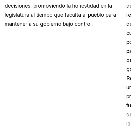
decisiones, promoviendo la honestidad en la
d
Sector Jurídico
Centro de Ayuda
legislatura al tiempo que faculta al pueblo para
r
mantener a su gobierno bajo control.
d
Servicios Financieros
Videoteca
c
Casinos
Recomendaciones
p
p
Medios de Comunicación y
Sobre nosotros
Entretenimiento
d
g
Trabaja con nosotros
Centros de Atención Telefónica
Re
Contáctanos
u
Centros de Crisis y Las Líneas Directas
pr
La Venta al Por Menor
f
d
TI y Operaciones
la