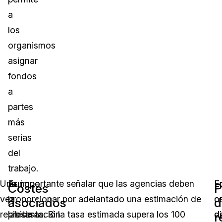
a
los
organismos
asignar
fondos
a
partes
más
serias
del
trabajo.
Una
Aunque
Es importante señalar que las agencias deben
E
L
Costes
P
vez
la
proporcionar por adelantado una estimación de
c
o
asociados
d
recibida
presentación
las tasas. Si la tasa estimada supera los 100
d
d
r