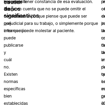
causar
importancia
necesario tener constancia de esa evaluación.
p
r
daños
de
Tenga en cuenta que no se puede omitir el
o
c
significativos
considerar
conocimiento porque piense que puede ser
e
d
qué
perjudicial para su trabajo, o simplemente porque
p
i
información
crea que puede molestar al paciente.
la
d
puede
c
u
publicarse
d
fa
y
la
d
cuál
i
u
no.
d
p
Existen
te
q
normas
L
e
específicas
m
e
bien
g
p
establecidas
(
el