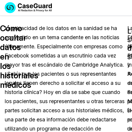
Reservar una
Servicios
Solicitar cotización
Cómo
Demo
La privacidad de los datos en la sanidad se ha
L
L
L
ocultar
convertido en un tema candente en las noticias
F
L
Soluciones
s
Licencia de CaseGuard Studio
datos
últimamente. Especialmente con empresas como
(
d
English
d
Industrias
Precios de Redacción a Pedido
Redacción de vídeos
en
s
Facebook sometidas a un escrutinio cada vez
o
P
Español
los
mayor tras el escándalo de Cambridge Analytica.
I
y
Precios
Redacción de documentos
Cuerpos Policiales
historiales
¿Sabía que los pacientes o sus representantes
A
R
Recursos
Redacción de audio
legales tienen derecho a solicitar el acceso a su
e
d
Transportación
médicos
historia clínica? Hoy en día se sabe que cuando
e
S
Redacción en Bulto
Eventos
La Atención Médica
Preguntas Frecuentes
los pacientes, sus representantes u otras terceras
p
M
partes solicitan acceso a sus historiales médicos,
lo
(
Redacción de imágenes
Educación
Artículos
una parte de esa información debe redactarse
p
e
Transcripción y Traducción
El Gobierno
Casos Practicos
utilizando un programa de redacción de
d
u