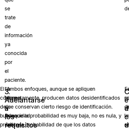
se
d
trate
de
información
ya
conocida
por
el
paciente.
El
La
“Ambos enfoques, aunque se apliquen
L
E
3.
C
código
Norma
correctamente, producen datos desidentificados
m
s
Adelantarse
e
de
de
que conservan cierto riesgo de identificación.
d
g
a
d
los
c
buenas
Privacidad
Aunque la probabilidad es muy baja, no es nula, y
la
la
requisitos
d
prácticas
de
existe la probabilidad de que los datos
o
s