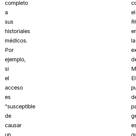
completo
c
a
el
sus
R
historiales
e
médicos.
la
Por
e
ejemplo,
d
si
M
el
El
acceso
p
es
d
“susceptible
p
de
g
causar
e
un
q