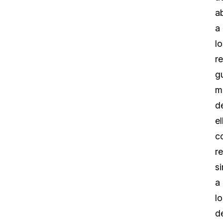
a
a
lo
re
g
m
d
el
c
re
si
a
lo
d