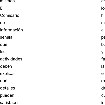
mismos.
c
El
lo
Comisario
hi
de
m
Información
e
señala
p
que
b
las
y
actividades
fa
deben
la
explicar
e
qué
r
detalles
d
pueden
c
satisfacer
i