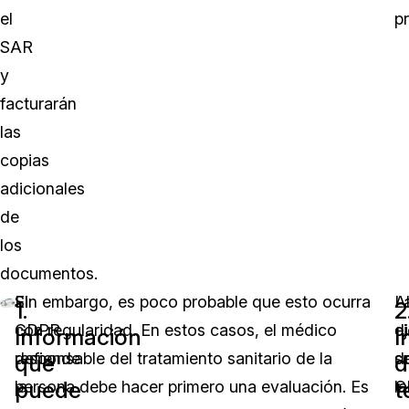
el
p
SAR
y
facturarán
las
copias
adicionales
de
los
documentos.
El
Sin embargo, es poco probable que esto ocurra
L
A
1.
2
GDPR
con regularidad. En estos casos, el médico
d
e
Información
I
defiende
responsable del tratamiento sanitario de la
d
s
que
d
puede
t
la
persona debe hacer primero una evaluación. Es
G
la