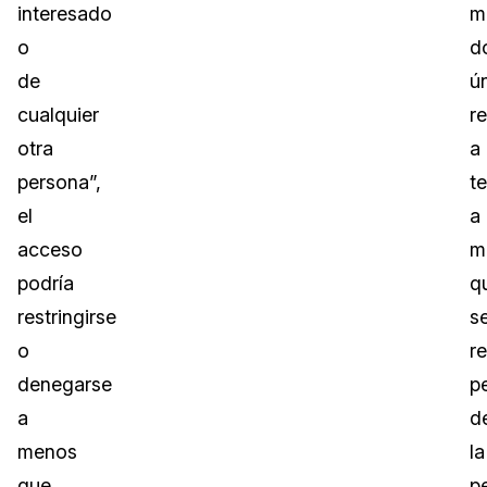
interesado
m
o
d
de
ú
cualquier
re
otra
a
persona”,
t
el
a
acceso
m
podría
q
restringirse
s
o
r
denegarse
p
a
d
menos
la
que
p