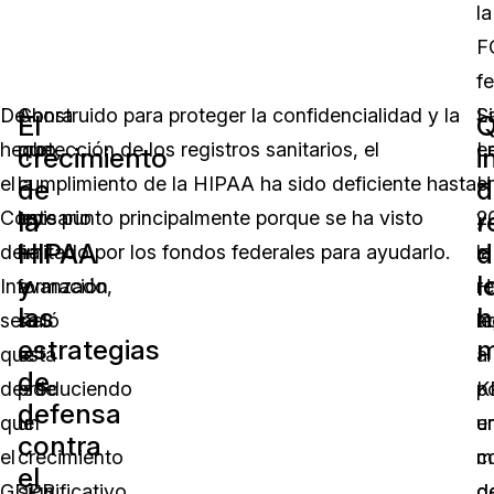
la
F
fe
De
Ahora
Construido para proteger la confidencialidad y la
S
L
El
Q
hecho,
que
protección de los registros sanitarios, el
e
L
crecimiento
i
el
la
cumplimiento de la HIPAA ha sido deficiente hasta
e
H
de
d
la
r
Comisario
ley
este punto principalmente porque se ha visto
20
y
HIPAA
d
de
ha
limitado por los fondos federales para ayudarlo.
el
la
y
l
Información
avanzado,
H
re
las
h
señaló
se
a
le
estrategias
m
que
está
a
H
de
desde
produciendo
K
p
defensa
que
un
u
e
contra
el
crecimiento
c
m
el
GDPR
significativo
d
d