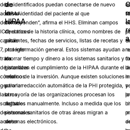
de
O
de
la
desidentificados puedan conectarse de nuevo
sa
e
la
m
acceso
HIPAA
con la identidad del paciente al que
s
t
HIPAA
l
del
define
corresponden”, afirma el HHS. Eliminan campos
e
el
r
ICO,
directrices
de datos de la historia clínica, como nombres de
p
p
a
capítulo
para
pacientes, fechas de servicios, listas de recetas y
e
d
7,
proteger
otra información general. Estos sistemas ayudan a
n
r
trata
los
ahorrar tiempo y dinero a los sistemas sanitarios y
f
d
de
historiales
garantizan el cumplimiento de la HIPAA durante el
d
la
cómo
médicos
retorno de la inversión. Aunque existen soluciones
m
i
gestionar
y
para la redacción automática de la PHI protegida,
s
y
las
otros
la mayoría de las organizaciones procesan los
lo
p
solicitudes
datos
registros manualmente. Incluso a medida que los
hi
u
de
personales
sistemas sanitarios de otras áreas migran a
m
p
acceso
de
sistemas electrónicos.
d
a