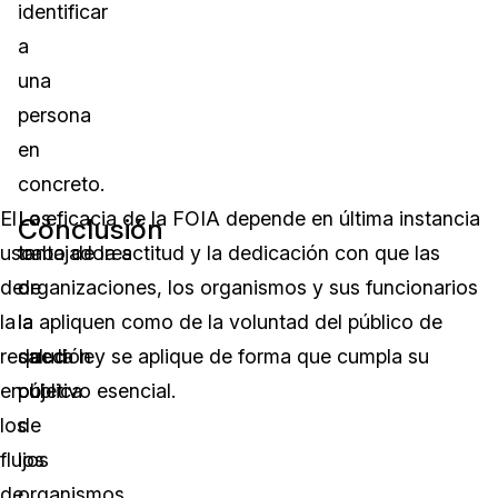
identificar
a
una
persona
en
concreto.
El
Los
La eficacia de la FOIA depende en última instancia
Conclusión
uso
trabajadores
tanto de la actitud y la dedicación con que las
de
de
organizaciones, los organismos y sus funcionarios
la
la
la apliquen como de la voluntad del público de
redacción
salud
que la ley se aplique de forma que cumpla su
en
pública
objetivo esencial.
los
de
flujos
los
de
organismos