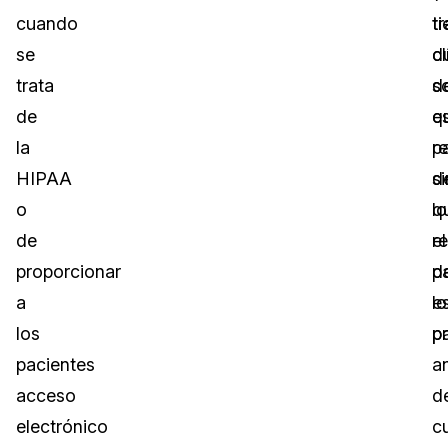
cuando
t
t
se
d
cl
trata
s
d
de
q
e
la
r
p
HIPAA
d
si
o
lo
q
de
re
el
proporcionar
d
p
a
lo
e
los
p
p
pacientes
a
acceso
d
electrónico
c