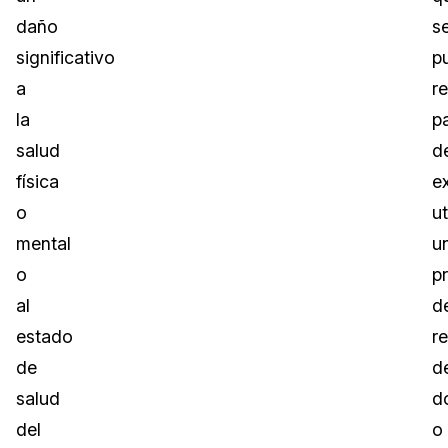
daño
s
significativo
p
a
r
la
p
salud
d
física
e
o
ut
mental
u
o
p
al
d
estado
r
de
d
salud
d
del
o