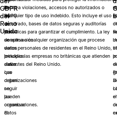
del
d
GDPR
la
del
frente a violaciones, accesos no autorizados o
el
m
del
b
ley
RGPD
cualquier tipo de uso indebido. Esto incluye el uso
G
s
Reino
se
es
de cifrado, bases de datos seguras y auditorías
d
o
Unido
deriva
la
periódicas para garantizar el cumplimiento. La ley
R
s
de
conservación
se aplica a cualquier organización que procese
U
m
varios
de
datos personales de residentes en el Reino Unido,
ti
a
principios
los
incluidas las empresas no británicas que atienden
i
p
clave
datos.
a clientes del Reino Unido.
d
el
que
Las
g
R
deben
organizaciones
a
D
seguir
no
L
o
las
pueden
e
el
organizaciones.
conservar
d
c
El
datos
c
ex