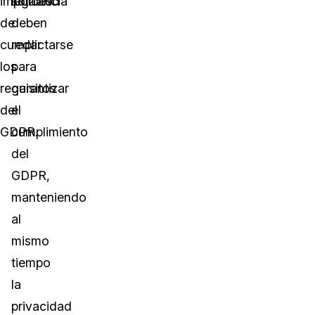
importancia
legales.
solicitud
de
deben
cumplir
redactarse
los
para
requisitos
garantizar
del
el
GDPR.
cumplimiento
del
GDPR,
manteniendo
al
mismo
tiempo
la
privacidad