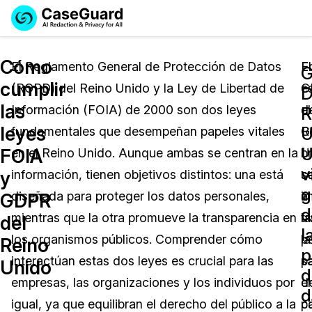
Reservar una
Servicios
Solicitar cotización
Cómo
Demo
El Reglamento General de Protección de Datos
El
E
cumplir
(RGPD) del Reino Unido y la Ley de Libertad de
G
e
Soluciones
D
Licencia de CaseGuard Studio
las
Información (FOIA) de 2000 son dos leyes
d
el
English
R
Industrias
Precios de Redacción a Pedido
Redacción de vídeos
leyes
U
fundamentales que desempeñan papeles vitales
R
G
Español
U
FOIA
en el Reino Unido. Aunque ambas se centran en la
U
br
Precios
Redacción de documentos
Cuerpos Policiales
v
y
información, tienen objetivos distintos: una está
s
c
g
Recursos
Redacción de audio
diseñada para proteger los datos personales,
i
a
Transportación
GDPR
d
mientras que la otra promueve la transparencia en
tr
la
del
Redacción en Bulto
Eventos
l
La Atención Médica
Preguntas Frecuentes
los organismos públicos. Comprender cómo
la
p
Reino
p
interactúan estas dos leyes es crucial para las
sa
p
Unido
Redacción de imágenes
Educación
Artículos
d
empresas, las organizaciones y los individuos por
d
e
d
Transcripción y Traducción
El Gobierno
Casos Practicos
igual, ya que equilibran el derecho del público a la
p
c