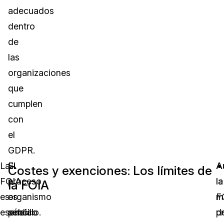
adecuados
dentro
de
las
organizaciones
que
cumplen
con
el
GDPR.
La
El
Si
A
A
Costes y exenciones: Los límites de
FOIA
proceso
el
la
la
la FOIA
es
es
organismo
m
F
esencial
sencillo.
público
d
p