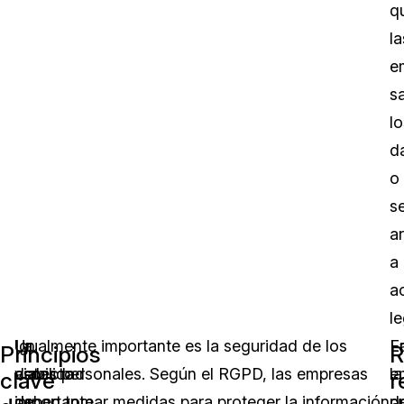
q
la
e
s
lo
d
o
s
a
a
a
le
La
Un
Igualmente importante es la seguridad de los
E
L
Principios
R
viabilidad
aspecto
datos personales. Según el RGPD, las empresas
la
e
clave
r
de
importante
deben tomar medidas para proteger la información
pr
d