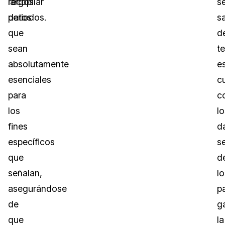
recopilar
largos
s
datos
periodos.
sa
que
d
sean
t
absolutamente
e
esenciales
c
para
c
los
lo
fines
d
específicos
s
que
d
señalan,
lo
asegurándose
p
de
g
que
la